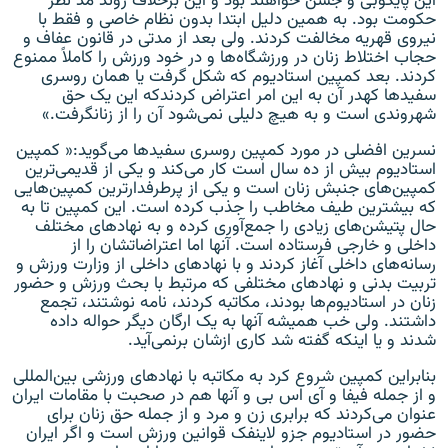
این پایکوبی و جشن خواهند بود و این برخلاف روند مد نظر
حکومت بود. به همین دلیل ابتدا بدون نظام خاصی و فقط با
نیروی قهریه مخالفت کردند. ولی بعد از مدتی در قانون عفاف و
حجاب اختلاط زنان در ورزشگاه‌ها و در خود ورزش را کاملا‌ً‌ ممنوع
کردند. بعد کمپین استادیوم که شکل گرفت یا همان روسری
سفیدها کهدر آن به این امر اعتراض کردندکه این یک حق
شهروندی است و به هیچ دلیلی نمی‌شود آن را از زنانگرفت.»
نسرین افضلی در مورد کمپین روسری سفیدها می‌گوید:« کمپین
استادیوم بیش از ده سال است کار می‌کند و یکی از قدیمی‌ترین
کمپین‌های جنبش زنان است و یکی از پرطرفدارترین کمپین‌هایی
که بیشترین طیف مخاطب را جذب کرده است. این کمپین تا به
حال پتیشن‌های زیادی را جمع‌آوری کرده و به نهادهای مختلف
داخلی و خارجی فرستاده است. آنها اما اعتراضاتشان را از
رسانه‌های داخلی آغاز کردند و با نهادهای داخلی از وزارت ورزش و
تربیت بدنی و نهادهای مختلفی که مرتبط با بحث ورزش و حضور
زنان در استادیوم‌ها بودند، مکاتبه کردند، نامه نوشتند، تجمع
داشتند. ولی خب همیشه آنها به یک ارگان دیگر حواله داده
شدند و یا اینکه گفته شد کاری ازشان برنمی‌آید.
بنابراین کمپین شروع کرد به مکاتبه با نهادهای ورزشی بین‌المللی
و از جمله فیفا و آی اس بی و آنها هم در صحبت‌ با مقامات ایران
عنوان می‌کردند که برابری زن و مرد و از جمله حق زنان برای
حضور در استادیوم جزو لاینفک قوانین ورزش است و اگر ایران