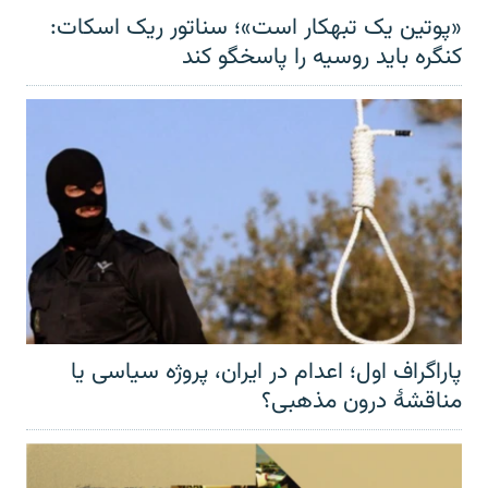
«پوتین یک تبهکار است»؛ سناتور ریک اسکات:
کنگره باید روسیه را پاسخگو کند
پاراگراف اول؛ اعدام در ایران، پروژه سیاسی یا
مناقشهٔ درون مذهبی؟