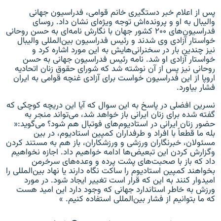
پس از اعلام خبر دستگیری خانم قوامی، فدراسیون جهانی
والیبال به او و پرونده‌اش توجه ویژه‌ای نشان داد. روسای
فدراسیون‌های ۲۰۰ کشور جهان با نگارش نامه‌ای به حسن روحانی
خواستار آزادی وی شدند و رئیس فدراسیون بین‌المللی والیبال
نیز چندین بار در سخنرانی‌هایش به این مورد اشاره کرد و
خواستار آزادی او شد. نامه رئیس فدراسیون جهانی به حسن
روحانی نیز پس از آن نوشته شد که شورای حقوق زنان اتحادیه
اروپا از این فدراسیون خواست برای آزادی غنچه قوامی به ایران
فشار بیاورد.
نسرین افضلی در پاسخ به این سوال که آیا این دریچه کوچکی که
گفته شده برای زنان ایرانی باز خواهد شد، می‌تواند منجر به
حضور زنان ایرانی در استادیوم‌های فوتبال هم شود؟ می‌گوید:«
بله ما قطعا‌ً با افراد و طرفداران کمپین استادیوم،‌ در بین
مسئولان، خبرنگاران ورزشی و ورزشکاران، باز هم به مستند کردن
وگزارش کردن این تبعیض‌ها ادامه خواهیم داد. اجازه نخواهیم
داد که باز با صحبت‌های پشت پرده و وعده‌های سرخرمن
بخواهند کمپین استادیوم را ساکت نگاه دارند یا نهاد بین‌المللی را
امیدوار کنند به این که قرار است تغییر ایجاد شود. در مورد
ورزش به خاطر استاندارد جهانی که وجود دارد این امید هست
که ما بتوانیم از فشار بین‌المللی استفاده کنیم. »