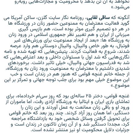
نخواهد به آن تن بدهد با محرومیت و مجازات‌هایی روبه‌رو
می‌شود.»
آنگونه که
ساقی لقایی
، روزنامه نگار سایت گلزن، ساکن آمریکا می
گوید فعالیت معترضان به ممنوعین حضور زنان در ورزشگاه ها
در هر دو تصمیم گیری موثر بوده است، هم بازپس گیری
میزبانی از ایران و هم تغییر نظر جمهوری اسلامی در ورود زنان
به ورزشگاه ها: «بعد از ایجاد ممنوعیت برای ورزش‌های غیر
فوتبال، به طور خاص والیبال، والیبال دوستانی هم وارد عرصه
شدند، شروع به فعالیت کردند. پتیشن‌هایی که تهیه شده و نامه
نگاری‌هایی که شد اول با مسئولان داخلی و بعد اعتراض‌هایی که
شد به فدراسیون جهانی والیبال، خیلی تاثیر داشت. برخوردهای
شدیدی داشتیم با معترضان به ممنوعیت ورود زنان به ورزشگاه،
از جمله خانم غنچه قوامی که هنوز هم در زندان است و خب
این موضوع خیلی مهم بود برای جلب توجه جهانی و تمرکز بر این
موضوع.»
غنچه قوامی، دختر ۲۵ ساله‌ای بود که روز سی‌ام خردادماه، برای
تماشای بازی ایران و ایتالیا به ورزشگاه آزادی رفت، اما ماموران از
ورود او و باقی زنان ممانعت به عمل آوردند و این زنان را
دستگیر، اما همان روز آزاد کردند. چند روز بعد که خانم قوامی
برای تحویل گرفتن وسائل شخصی خود به بازداشتگاه مراجعه
کرد، ‌مجددا دستگیر ‌شد و از آن زمان تاکنون در زندان است و
جزئیات دلایل محکومیت او نیز منتشر نشده است.