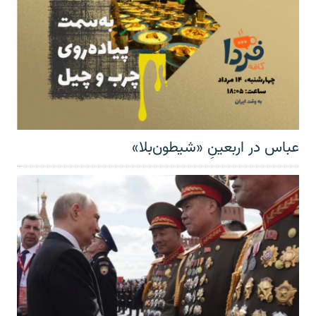
عباس در اربعینِ «شیطون‌بلا»