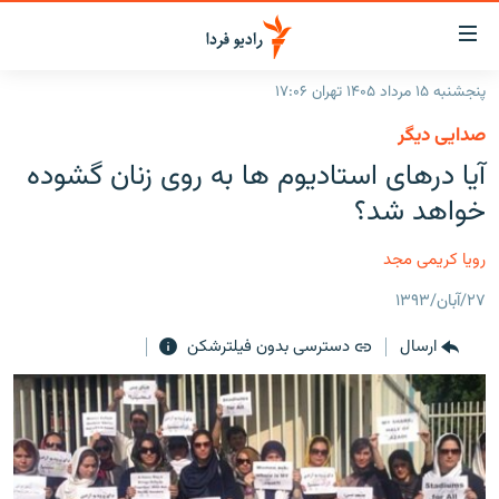
ینک‌های
ابلیت
سترسی
پنجشنبه ۱۵ مرداد ۱۴۰۵ تهران ۱۷:۰۶
ازگشت
صفحه اصلی
صدایی دیگر
ازگشت
ایران
آیا درهای استادیوم ها به روی زنان گشوده
ه
نوی
جهان
خواهد شد؟
صلی
رادیو
فتن
رویا کریمی مجد
ه
پادکست
انتخاب کنید و بشنوید
فحه
۲۷/آبان/۱۳۹۳
چندرسانه‌ای
برنامه‌های رادیویی
ستجو
ارسال
دسترسی بدون فیلترشکن
زنان فردا
فرکانس‌ها
گزارش‌های تصویری
گزارش‌های ویدئویی
English
به ما بپیوندید