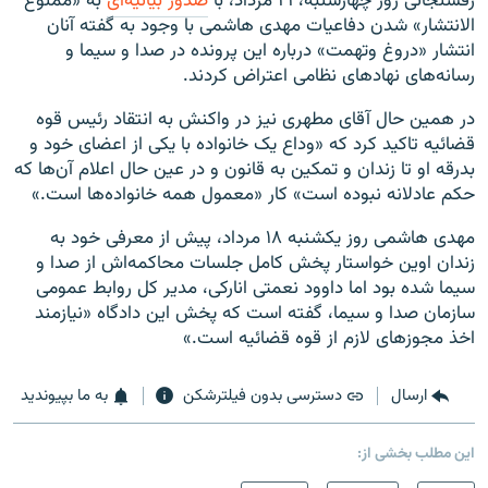
رفسنجانی روز چهارشنبه، ۲۱ مرداد، با
صدور بیانیه‌ای
به «ممنوع
الانتشار» شدن دفاعیات مهدی هاشمی با وجود به گفته آنان
انتشار «دروغ وتهمت» درباره این پرونده در صدا و سیما و
رسانه‌های نهادهای نظامی اعتراض کردند.
در همین حال آقای مطهری نیز در واکنش به انتقاد رئیس قوه
قضائیه تاکید کرد که «وداع یک خانواده با یکی از اعضای خود و
بدرقه او تا زندان و تمکین به قانون و در عین حال اعلام آن‌ها که
حکم عادلانه نبوده است» کار «معمول همه خانواده‌‌ها است.»
مهدی هاشمی روز یکشنبه ۱۸ مرداد، پیش از معرفی خود به
زندان اوین خواستار پخش کامل جلسات محاکمه‌اش از صدا و
سیما شده بود اما داوود نعمتی انارکی، مدیر کل روابط عمومی
سازمان صدا و سیما، گفته است که پخش این دادگاه «نیازمند
اخذ مجوزهای لازم از قوه قضائیه است.»
ارسال
دسترسی بدون فیلترشکن
به ما بپیوندید
این مطلب بخشی از: