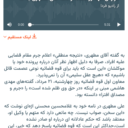
از
رادیو فردا
No media source currently available
0:00
5:31
لینک مستقیم
به گفته آقای مطهری، «نتیجه منطقیِ» اعلام جرم مقام قضایی
علیه افراد، صرفا به دلیل اظهار نظر آنان درباره پرونده خود یا
موکلشان «این است که باید برای قوه قضائیه نوعی عصمت قائل
باشیم» که «هیچ عقل سلیمی» آن را نمی‌‌پذیرد.
معاون اول قوه قضائیه روز چهارشنبه، ۲۱ مرداد، گفته‌‌های مهدی
هاشمی مبنی بر اینکه «در حق وی ظلم شده است» را «جرم و
مصداق افترا» دانسته بود.
علی مطهری در نامه خود به غلامحسین محسنی اژه‌ای نوشت که
«این سخن، صواب نیست. چه مانعی دارد که متهم یا وکیل او،
معتقد باشد که حکم عادلانه ‌ای درباره او صادر نشده
است،حداکثر این است که قوه قضائیه پاسخ دهد که خیر، این