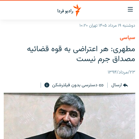
ینک‌های
ابلیت
سترسی
دوشنبه ۱۹ مرداد ۱۴۰۵ تهران ۱۰:۲۰
ازگشت
صفحه اصلی
سیاسی
ازگشت
ایران
مطهری: هر اعتراضی به قوه قضائیه
ه
نوی
جهان
مصداق جرم نیست
صلی
رادیو
فتن
۲۳/مرداد/۱۳۹۴
ه
پادکست
انتخاب کنید و بشنوید
فحه
ارسال
دسترسی بدون فیلترشکن
چندرسانه‌ای
برنامه‌های رادیویی
ستجو
زنان فردا
فرکانس‌ها
گزارش‌های تصویری
گزارش‌های ویدئویی
English
به ما بپیوندید