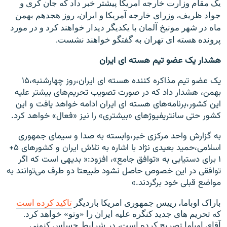
یک مقام وزارت خارجه آمریکا پیشتر خبر داد که جان کری و
جواد ظریف، وزرای خارجه آمریکا و ایران، روز هجدهم بهمن
ماه در شهر مونیخ آلمان با یکدیگر دیدار خواهند کرد و در مورد
پرونده هسته ای تهران به گفتگو خواهند نشست.
هشدار یک عضو تیم هسته ای ایران
يک عضو تيم مذاکره کننده هسته ای ايران،روز چهارشنبه،۱۵
بهمن، هشدار داد که در صورت تصويب تحريم‌های بيشتر عليه
اين کشور،برنامه‌های هسته‌ ای ايران ادامه خواهد يافت و اين
کشور حتی سانتريفيوژهای «بيشتری» را نيز «فعال» خواهد کرد.
به گزارش واحد مرکزی خبر،وابسته به صدا و سيمای جمهوری
اسلامی،حميد بعيدی نژاد با اشاره به تلاش ايران و کشورهای ۵+
۱ برای دستيابی به «توافق جامع»، افزود:« بديهی است که اگر
توافقی در اين خصوص حاصل نشود طبيعتا دو طرف می‌توانند به
مواضع قبلی خود برگردند.»
باراک اوباما، رييس جمهوری امريکا بارديگر
تاکيد کرده است
که تحريم های جديد کنگره عليه ايران را «وتو» خواهد کرد.
آقای اوباما تصريح کرده است، در شرايط حساس کنونی