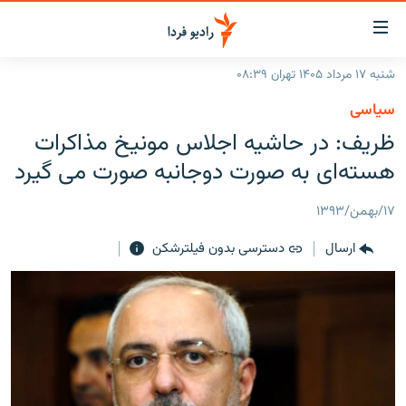
ینک‌های
ابلیت
سترسی
شنبه ۱۷ مرداد ۱۴۰۵ تهران ۰۸:۳۹
ازگشت
صفحه اصلی
سیاسی
ازگشت
ایران
ظريف: در حاشيه اجلاس مونيخ مذاکرات
ه
نوی
جهان
هسته‌ای به صورت دوجانبه صورت می گیرد
صلی
رادیو
فتن
۱۷/بهمن/۱۳۹۳
ه
پادکست
انتخاب کنید و بشنوید
فحه
ارسال
دسترسی بدون فیلترشکن
چندرسانه‌ای
برنامه‌های رادیویی
ستجو
زنان فردا
فرکانس‌ها
گزارش‌های تصویری
گزارش‌های ویدئویی
English
به ما بپیوندید