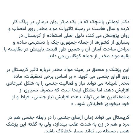
دکتر توماش پالنچک که در يک مرکز روان درمانی در پراگ کار
کرده و سال هاست در زمينه تاثيرات مواد مخدر روی اعصاب و
روان پژوهش می کند، دليل اصلی استفاده از کريستال در
بسياری از کشورها از جمله جمهوری چک را دسترسی ساده و
مراحل ساخت آسان آن و همين طور قيمت پايينش در مقايسه با
بقيه مواد مخدر از جمله کوکايين می داند.
اين پزشک و محقق در زمينه مواد مخدر درباره تاثير کريستال بر
روی قوای جنسی می گويد: « بر اساس برخی تحقيقات، ماده
مخدر شيشه می تواند نياز و فعاليت جنسی را به شکل غيرعادی
افزايش دهد، اما مشکل اينجا است که مصرف بسياری از
متامفتامين ها می تواند باعث افزايش نياز جنسی، افراط و از
خود بيخودی خطرناکی شود. »
کريستال می تواند زمان ارضای جنسی را در رابطه جنسی هم در
مرد و هم در زن به شدت عقب بيندازد، ولی به گفته اين پزشک
همين مسئله می تواند بسيار خطرناک باشد.