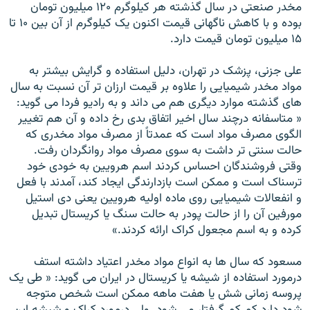
مخدر صنعتی در سال گذشته هر کيلوگرم ۱۲۰ ميليون تومان
بوده و با کاهش ناگهانی قيمت اکنون يک کيلوگرم از آن بين ۱۰ تا
۱۵ ميليون تومان قيمت دارد.
علی جزنی، پزشک در تهران، دليل استفاده و گرايش بيشتر به
مواد مخدر شيميايی را علاوه بر قيمت ارزان تر آن نسبت به سال
های گذشته موارد ديگری هم می داند و به راديو فردا می گويد:
« متاسفانه درچند سال اخير اتفاق بدی رخ داده و آن هم تغيير
الگوی مصرف مواد است که عمدتاً از مصرف مواد مخدری که
حالت سنتی تر داشت به سوی مصرف مواد روانگردان رفت.
وقتی فروشندگان احساس کردند اسم هرويين به خودی خود
ترسناک است و ممکن است بازدارندگی ايجاد کند، آمدند با فعل
و انفعالات شيميايی روی ماده اوليه هرويين يعنی دی استيل
مورفين آن را از حالت پودر به حالت سنگ يا کريستال تبديل
کرده و به اسم مجعول کراک ارائه کردند.»
مسعود که سال ها به انواع مواد مخدر اعتياد داشته استف
درمورد استفاده از شيشه يا کريستال در ايران می گويد: « طی يک
پروسه زمانی شش يا هفت ماهه ممکن است شخص متوجه
شود دارد کم کم گرفتار می شود. ولی درمورد کراک و شيشه اين