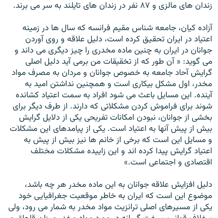
زندان های مالزی و ۸۷ نفر در زندان های تايلند به سر می برند.
آزاده کيان، جامعه شناس مقيم فرانسه که سال ها در زمينه
اعتياد در ايران تحقيق کرده است، دليل علاقه و روی آوردن
جوانان در ايران به چنين ماده مخدری را چيز ديگری می داند و
می گويد: « آن طور که از تخقيقات من برمی آيد دليل اصلی
گرايش آحاد جامعه به خصوص جوانان و مردان به مصرف مواد
مخدر، اول مشکل بيکاری است و همچنين نداشتن اميد به
آينده. اين مسايل باعث می شود افراد به سمت اعتياد کشانده
شوند برای فراموش کردن مشکلاتی که دارند. از طرف ديگر برای
بخشی از جوانان، نبودن امکانات تفريحی يکی از دلايل گرايش
بيش از پيش آنها به اعتياد است. يکی از پيامدهای اين مشکلات
و مسايل اين است که برخی از خانم ها نيز بيش از پيش به
اعتياد گرايش پيدا کرده اند و اين زاييده مشکلات مختلف
اقتصادی و اجتماعی است.»
دليل افزايش علاقه جوانان به اين ماده مخدر هر چه باشد،
موضوع اين است که ايران به خاطر موقعيت جغرافيايی خود
يکی از مسيرهای اصلی ترانزيت مواد مخدر به شمار می رود، ولی