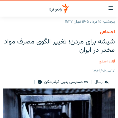
ینک‌های
ابلیت
سترسی
پنجشنبه ۱۵ مرداد ۱۴۰۵ تهران ۱۱:۳۷
ازگشت
صفحه اصلی
اجتماعی
ازگشت
ایران
شیشه برای مردن؛ تغییر الگوی مصرف مواد
ه
نوی
جهان
مخدر در ایران
صلی
رادیو
فتن
آزاده اسدی
ه
پادکست
انتخاب کنید و بشنوید
فحه
۱۷/مرداد/۱۳۸۹
چندرسانه‌ای
برنامه‌های رادیویی
ستجو
ارسال
دسترسی بدون فیلترشکن
زنان فردا
فرکانس‌ها
گزارش‌های تصویری
گزارش‌های ویدئویی
English
به ما بپیوندید