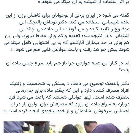
در اثر استفاده از شيشه به آن مبتلا می شوند.»
گفته می شود در ايران برخی از نوجوانان برای کاهش وزن از اين
ماده شيميايی استفاده می کند. دکتر توماش پالنچک اين
موضوع را تاييد کرده و می گويد: « اين ماده می تواند بی
اشتهايی و در نتيجه سوء تغذيه و کم وزنی مفرط بياورد، ولی اين
کم وزنی در حد بيماران آنارکسيا که به بی اشتهايی کامل مبتلا می
شوند پيش خواهد رفت و باعث عوارض قلبی هم می شود. »
اما در کنار اين همه عوارض چرا باز هم بايد سراغ چنين ماده ای
رفت؟
دکتر پالنچک توضيح می دهد: « بستگی به شخصيت و ژنتيک
افراد مصرف کننده دارد و اين که چقدر ماده برای چه زمانی
مصرف شده است. اينها عواملی هستند که باعث می شود فرد
دوباره به سراغ ماده ای برود که مصرفش برای اولين بار در او
احساس سرخوشی، شادمانی و از خود بيخودی ايجاد کرده است.»