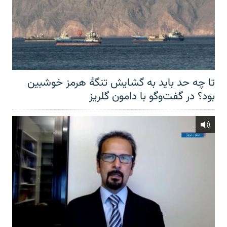
تا چه حد باید به گشایش تنگهٔ هرمز خوشبین
بود؟ در گفت‌وگو با دامون گلریز