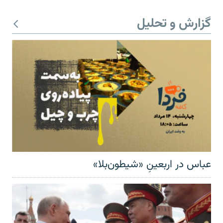
گزارش و تحلیل
عباس در اربعینِ «شیطون‌بلا»