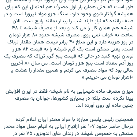
طور است که حتی همان بار اول مصرف هم احتمال اين که برای
هميشه گرفتار شوی وجود دارد. سنگ جزو مواد نيروزا است و در
صنف راننده که نياز دارند شب را بيدار بمانند رايج است. الان
شيشه هم همان کار را می کند و بعد از مصرف شيشه تا ۴۸
ساعت به خواب نمی روی. مصرف شيشه حدود ۸۰ هزار تومان
در روز هزينه دارد و اين مبلغ ۴۰ برابر قيمت همان مقدار ترياک
است. يعنی ممکن است يک گرم شيشه را به قيمت ۸۲ هزار
تومان تهيه کنيد در حالی که قيمت پنج گرم ترياک که مصرف يک
روز آدم معتاد است پنج هزار تومان است. من سال ۸۰ آخرين
سالی بود که مواد مصرف می کردم و همين مقدار را هشت يا
۱۰هزار تومان می خريدم.»
ميزان مصرف ماده شيميايی به نام شيشه فقط در ايران افزايش
پيدا نکرده است بلکه در بسياری کشورها، جوانان به مصرف
چنين ماده ای روی آورده اند.
همچنين رئيس پليس مبارزه با مواد مخدر ايران اعلام کرده
درحال حاضر حدود ۱۰۷ نفر ازاتباع ايرانی به اتهام حمل مواد مخدر
صنعتی به خصوص شيشه در زندان های اندونزی، ۷۵ نفر در