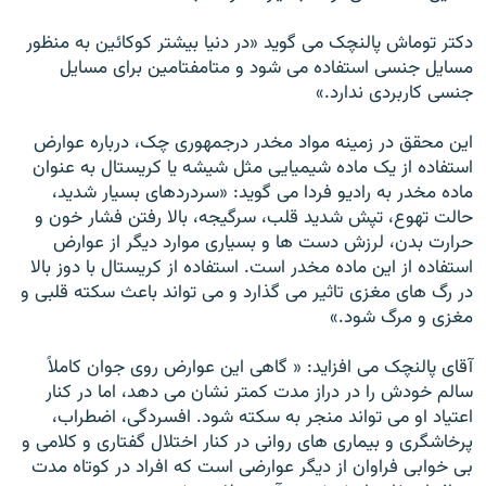
دکتر توماش پالنچک می گويد «در دنيا بيشتر کوکائين به منظور
مسايل جنسی استفاده می شود و متامفتامين برای مسايل
جنسی کاربردی ندارد.»
اين محقق در زمينه مواد مخدر درجمهوری چک، درباره عوارض
استفاده از يک ماده شيميايی مثل شيشه يا کريستال به عنوان
ماده مخدر به راديو فردا می گويد: «سردردهای بسيار شديد،
حالت تهوع، تپش شديد قلب، سرگيجه، بالا رفتن فشار خون و
حرارت بدن، لرزش دست ها و بسياری موارد ديگر از عوارض
استفاده از اين ماده مخدر است. استفاده از کريستال با دوز بالا
در رگ های مغزی تاثير می گذارد و می تواند باعث سکته قلبی و
مغزی و مرگ شود.»
آقای پالنچک می افزايد: « گاهی اين عوارض روی جوان کاملاً
سالم خودش را در دراز مدت کمتر نشان می دهد، اما در کنار
اعتياد او می تواند منجر به سکته شود. افسردگی، اضطراب،
پرخاشگری و بيماری های روانی در کنار اختلال گفتاری و کلامی و
بی خوابی فراوان از ديگر عوارضی است که افراد در کوتاه مدت