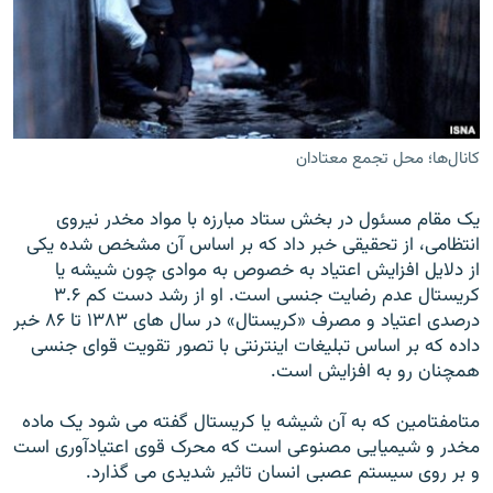
زبان‌های دیگر
کانال‌ها؛ محل تجمع معتادان
يک مقام مسئول در بخش ستاد مبارزه با مواد مخدر نيروی
انتظامی، از تحقيقی خبر داد که بر اساس آن مشخص شده يکی
از دلايل افزايش اعتياد به خصوص به موادی چون شيشه يا
کريستال عدم رضايت جنسی است. او از رشد دست کم ۳.۶
درصدی اعتياد و مصرف «کريستال» در سال های ۱۳۸۳ تا ۸۶ خبر
داده که بر اساس تبليغات اينترنتی با تصور تقويت قوای جنسی
همچنان رو به افزايش است.
متامفتامين که به آن شيشه يا کريستال گفته می شود يک ماده
مخدر و شيميايی مصنوعی است که محرک قوی اعتيادآوری است
و بر روی سيستم عصبی انسان تاثير شديدی می گذارد.