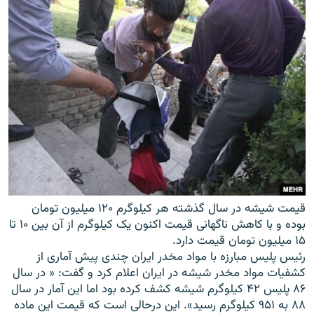
قيمت شیشه در سال گذشته هر کيلوگرم ۱۲۰ ميليون تومان
بوده و با کاهش ناگهانی قيمت اکنون يک کيلوگرم از آن بين ۱۰ تا
۱۵ ميليون تومان قيمت دارد.
رئيس پليس مبارزه با مواد مخدر ايران چندی پيش آماری از
کشفيات مواد مخدر شيشه در ايران اعلام کرد و گفت: « در سال
۸۶ پليس ۴۲ کيلوگرم شيشه کشف کرده بود اما اين آمار در سال
۸۸ به ۹۵۱ کيلوگرم رسيد». اين درحالی است که قيمت اين ماده