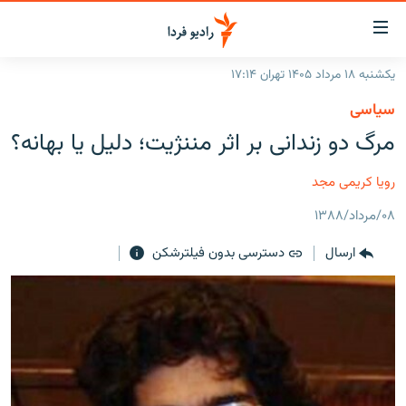
ینک‌های
ابلیت
سترسی
یکشنبه ۱۸ مرداد ۱۴۰۵ تهران ۱۷:۱۴
ازگشت
صفحه اصلی
سیاسی
ازگشت
ایران
مرگ دو زندانی بر اثر مننژیت؛ دلیل یا بهانه؟
ه
نوی
جهان
صلی
رویا کریمی مجد
رادیو
فتن
۰۸/مرداد/۱۳۸۸
ه
پادکست
انتخاب کنید و بشنوید
فحه
ارسال
دسترسی بدون فیلترشکن
چندرسانه‌ای
برنامه‌های رادیویی
ستجو
زنان فردا
فرکانس‌ها
گزارش‌های تصویری
گزارش‌های ویدئویی
English
به ما بپیوندید