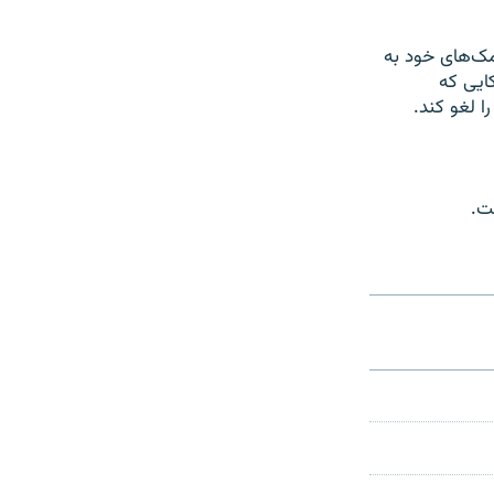
width
px
مک‌های خود به
کایی که
 لغو کند.
ت.