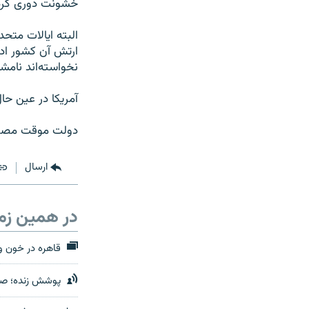
خشونت دوری کرده 
البته ایالات متح
ارتش آن کشور ادام
نخواسته‌اند نام
آمریکا در عین حا
دولت موقت مصر ا
ارسال
در همین زم
قاهره در خون و
پوشش زنده؛ صد