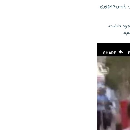
، رئیس‌جمهوری،
وجود داشت،
م».
SHARE