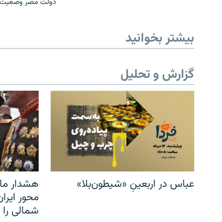
دولت مصر وضعیت فوق
بیشتر بخوانید
گزارش و تحلیل
عباس در اربعینِ «شیطون‌بلا»
هشدار مار
محور ایرا
شمالی را