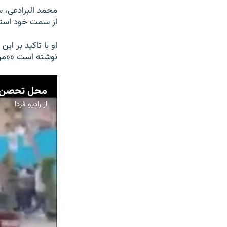
محمد البرادعی، س
از سمت خود استع
او با تاکید بر ا
نوشته است ««من 
محل تحصن ه
از
رادیو فردا