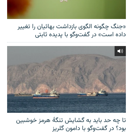
«جنگ چگونه الگوی بازداشت بهائیان را تغییر
داده است» در گفت‌وگو با پدیده ثابتی
تا چه حد باید به گشایش تنگهٔ هرمز خوشبین
بود؟ در گفت‌وگو با دامون گلریز