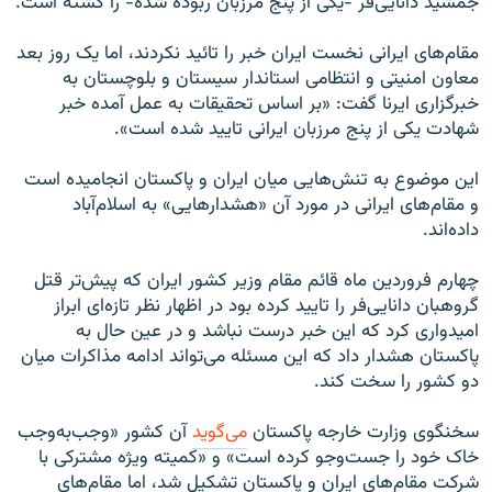
جمشید دانایی‌فر -یکی از پنج مرزبان ربوده شده- را کشته است.
مقام‌های ایرانی نخست ایران خبر را تائید نکردند، اما یک روز بعد
معاون امنيتی و انتظامی استاندار سيستان و بلوچستان به
خبرگزاری ايرنا گفت: «بر اساس تحقيقات به عمل آمده خبر
شهادت يکی از پنج مرزبان ايرانی تاييد شده است».
این موضوع به تنش‌هایی میان ایران و پاکستان انجامیده است
و مقام‌های ایرانی در مورد آن «هشدارهایی» به اسلام‌آباد
داده‌اند.
چهارم فروردین ماه قائم مقام وزیر کشور ایران که پیش‌تر قتل
گروهبان دانایی‌فر را تایید کرده بود در اظهار نظر تازه‌ای ابراز
امیدواری کرد که این خبر درست نباشد و در عین حال به
پاکستان هشدار داد که این مسئله می‌تواند ادامه مذاکرات میان
دو کشور را سخت کند.
سخنگوی وزارت خارجه پاکستان
می‌گوید
آن کشور «وجب‌به‌وجب
خاک خود را جست‌وجو کرده است» و «کمیته ویژه مشترکی با
شرکت مقام‌های ایران و پاکستان تشکیل شد، اما مقام‌های