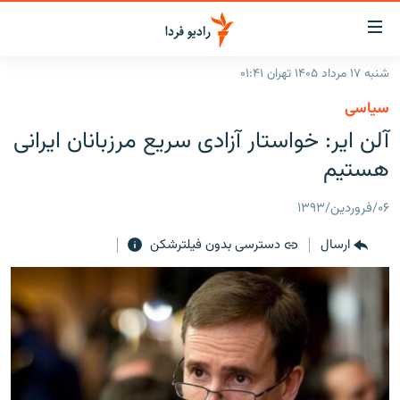
ینک‌های
ابلیت
سترسی
شنبه ۱۷ مرداد ۱۴۰۵ تهران ۰۱:۴۱
ازگشت
صفحه اصلی
سیاسی
ازگشت
ایران
آلن ایر: خواستار آزادی سریع مرزبانان ایرانی
ه
نوی
جهان
هستیم
صلی
رادیو
فتن
۰۶/فروردین/۱۳۹۳
ه
پادکست
انتخاب کنید و بشنوید
فحه
ارسال
دسترسی بدون فیلترشکن
چندرسانه‌ای
برنامه‌های رادیویی
ستجو
زنان فردا
فرکانس‌ها
گزارش‌های تصویری
گزارش‌های ویدئویی
English
به ما بپیوندید