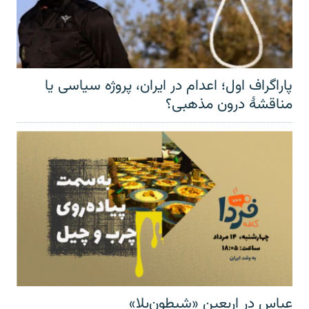
پاراگراف اول؛ اعدام در ایران، پروژه سیاسی یا
مناقشهٔ درون مذهبی؟
عباس در اربعینِ «شیطون‌بلا»