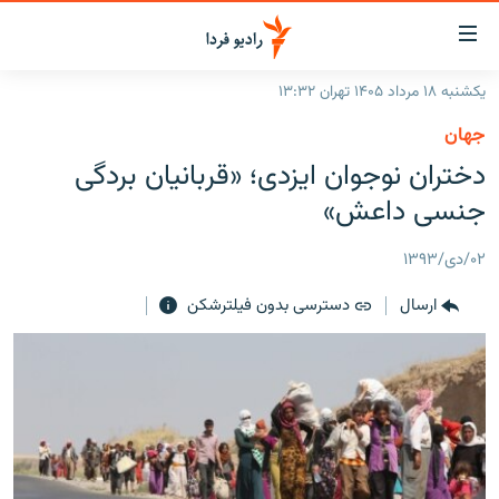
ینک‌های
ابلیت
سترسی
یکشنبه ۱۸ مرداد ۱۴۰۵ تهران ۱۳:۳۲
ازگشت
صفحه اصلی
جهان
ازگشت
ایران
دختران نوجوان ایزدی؛ «قربانیان بردگی
ه
نوی
جهان
جنسی داعش»
صلی
رادیو
فتن
۰۲/دی/۱۳۹۳
ه
پادکست
انتخاب کنید و بشنوید
فحه
ارسال
دسترسی بدون فیلترشکن
چندرسانه‌ای
برنامه‌های رادیویی
ستجو
زنان فردا
فرکانس‌ها
گزارش‌های تصویری
گزارش‌های ویدئویی
English
به ما بپیوندید