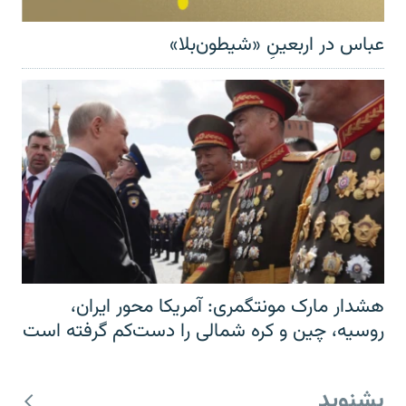
عباس در اربعینِ «شیطون‌بلا»
هشدار مارک مونتگمری: آمریکا محور ایران،
روسیه، چین و کره شمالی را دست‌کم گرفته است
بشنوید