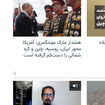
ا»
هشدار مارک مونتگمری: آمریکا
محور ایران، روسیه، چین و کره
شمالی را دست‌کم گرفته است