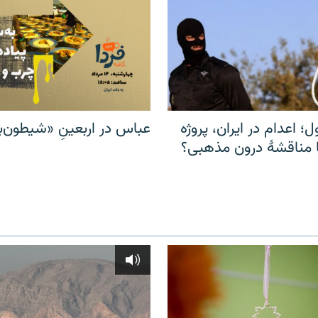
ل؛ اعدام در ایران، پروژه
عباس در اربعینِ «شیطون‌بل
مناقشهٔ درون مذهبی؟