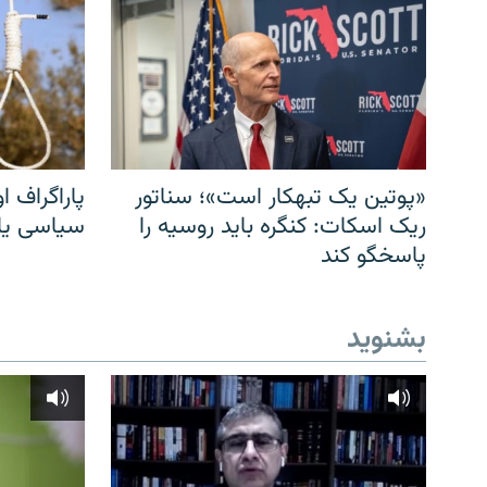
«پوتین یک تبهکار است»؛ سناتور
پاراگراف او
ریک اسکات: کنگره باید روسیه را
سیاسی یا 
پاسخگو کند
بشنوید