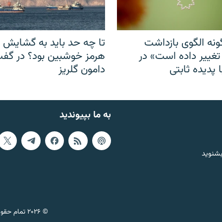
نه الگوی بازداشت
تا چه حد باید به گشایش ت
 تغییر داده است» در
هرمز خوشبین بود؟ در گفت‌
 پدیده ثابتی
دامون گلریز
به ما بپیوندید
بشنوید
© ۲۰۲۶ تمام حقوق این وب‌سایت، بر اساس مقررات کپی‌رایت، برای رادیو فردا محفوظ است.