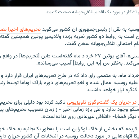
آشکار در مورد یک اقدام تلافی‌جویانه صحبت کنیم»
وسیه به نقل از رئیس‌جمهوری آن کشور می‌گوید
تحریم‌های اخیرا تص
است به روابط دو کشور ضربه بزند؛ ولادیمیر پوتین همچنین گفته
دام احتمالی تلافی‌جویانه سخن گفت.
به گزارش «ریانووستی»، آقای پوتین ۲۷ خرداد ماه گفته‌است «این [تحریم‌ها] در
ی‌کند. به‌نظر من [به این روابط] آسیب می‌رساند».
ای آمریکا، ۲۴ خرداد ماه، به متممی رای داد که در طرح تحریم‌های ایران قرار دارد
ی علیه روسیه اعمال شده و لغو تحریم‌های دوره باراک اوباما توسط ر
 کنگره نیاز خواهد داشت.
در جریان یک گفت‌وگوی تلویزیونی
تاکید کرده بود دلیلی برای تحریم‌
کو وجود ندارد و طی بازه زمانی اخیر -از زمان تصویب تحریم‌های پی
دیگر قضایا- «اتفاقی غیرعادی روی نداده‌است».
کریمه که بخشی از خاک اوکراین است را به‌طور یک‌جانبه به خاک خو
کا اتهام‌هایی در مورد دخالت روسیه در انتخابات آن کشور جریان دار