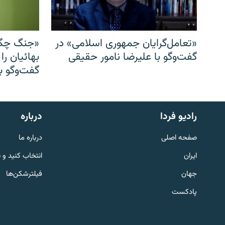
«تعامل‌گرایان جمهوری اسلامی» در
«جنگ چگو
گفت‌وگو با علیرضا نامور حقیقی
بهائیان را
گفت‌وگو با
English
رادیو فردا
درباره
به ما بپیوندید
صفحه اصلی
درباره ما
ایران
انتخاب کنید و 
جهان
فیلترشکن‌ها
پادکست
زبان‌های دیگر