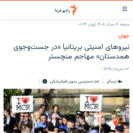
ینک‌های
ابلیت
سترسی
جمعه ۱۶ مرداد ۱۴۰۵ تهران ۰۱:۲۴
ازگشت
صفحه اصلی
جهان
ازگشت
ایران
نیروهای امنیتی بریتانیا «در جست‌وجوی
ه
نوی
جهان
همدستان» مهاجم منچستر
صلی
رادیو
فتن
۰۳/خرداد/۱۳۹۶
ه
پادکست
انتخاب کنید و بشنوید
فحه
ارسال
دسترسی بدون فیلترشکن
چندرسانه‌ای
برنامه‌های رادیویی
ستجو
زنان فردا
فرکانس‌ها
گزارش‌های تصویری
گزارش‌های ویدئویی
English
به ما بپیوندید