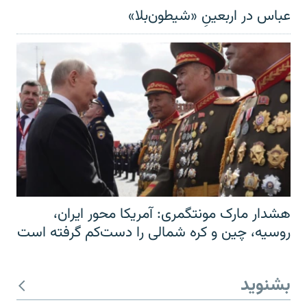
عباس در اربعینِ «شیطون‌بلا»
هشدار مارک مونتگمری: آمریکا محور ایران،
روسیه، چین و کره شمالی را دست‌کم گرفته است
بشنوید