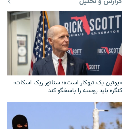
گزارش و تحلیل
«پوتین یک تبهکار است»؛ سناتور ریک اسکات:
کنگره باید روسیه را پاسخگو کند