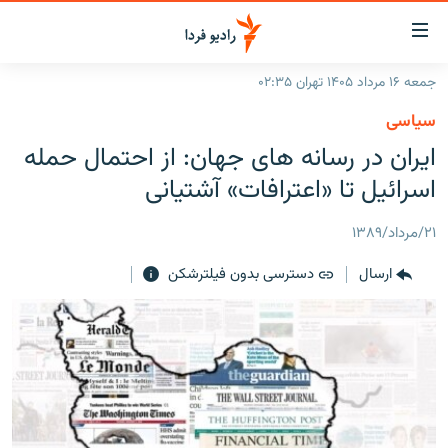
ینک‌های
ابلیت
سترسی
جمعه ۱۶ مرداد ۱۴۰۵ تهران ۰۲:۳۵
ازگشت
صفحه اصلی
سیاسی
ازگشت
ایران
ایران در رسانه های جهان: از احتمال حمله
ه
نوی
جهان
اسرائیل تا «اعترافات» آشتیانی
صلی
رادیو
فتن
۲۱/مرداد/۱۳۸۹
ه
پادکست
انتخاب کنید و بشنوید
فحه
ارسال
دسترسی بدون فیلترشکن
چندرسانه‌ای
برنامه‌های رادیویی
ستجو
زنان فردا
فرکانس‌ها
گزارش‌های تصویری
گزارش‌های ویدئویی
English
به ما بپیوندید