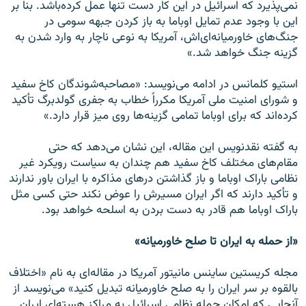
نمی‌پذیرد که اسرائیل در این کار دست تنها عمل کرده‌باشد. بنا بر
این با وجود عدم تمایل اوباما به باز کردن جبهه سومی در
جنگ‌های خاورمیانه‌ای‌اش، آمریکا به نوعی ناچار به وارد شدن به
گزینه جنگ خواهد شد.»
استیو کلمانس در ادامه می‌نویسد: «مصاحبه‌شوندگان کاخ سفید
و شورای امنیت ملی آمریکا مکرراً خطاب به جفری گولدبرگ تأکید
کرده‌اند که برای اوباما تمامی گزینه‌ها روی میز قرار دارد.»
به گفته نقدنویس این مقاله، این نشان می‌دهد که حتی
مقام‌های مختلف کاخ سفید هم چندان به سیاست رویکرد غیر
نظامی باراک اوباما و باز گذاشتن درهای مذاکره با ایران باور ندارند
و تأکید دارند که اگر ایران مسیرش را عوض نکند حتی کسی مثل
باراک اوباما هم قادر به دست بردن به اسلحه خواهد بود.
«از حمله به ایران تا صلح خاورمیانه»
مجله کریستین ساینس مانیتور آمریکا در مقاله‌ای به نام «اختلاف
بالقوه بر سر ایران را به صلح خاورمیانه تبدیل کنید» می‌نویسد از
آنجایی که امکان حمله نظامی اسرائیل به مراکز هسته‌ای ایران