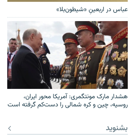
عباس در اربعینِ «شیطون‌بلا»
هشدار مارک مونتگمری: آمریکا محور ایران،
روسیه، چین و کره شمالی را دست‌کم گرفته است
بشنوید