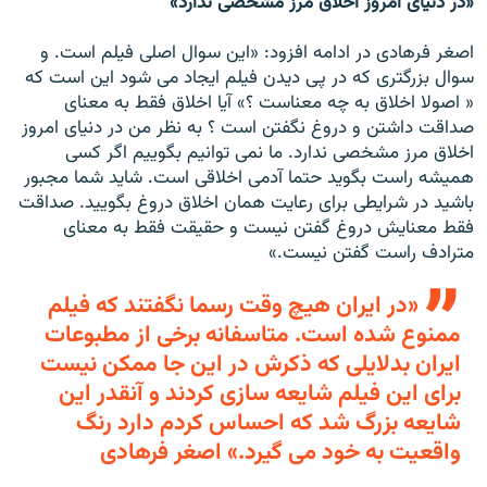
«در دنیای امروز اخلاق مرز مشخصی ندارد»
اصغر فرهادی در ادامه افزود: «این سوال اصلی فیلم است. و
سوال بزرگتری که در پی دیدن فیلم ایجاد می شود این است که
« اصولا اخلاق به چه معناست ؟» آیا اخلاق فقط به معنای
صداقت داشتن و دروغ نگفتن است ؟ به نظر من در دنیای امروز
اخلاق مرز مشخصی ندارد. ما نمی توانیم بگوییم اگر کسی
همیشه راست بگوید حتما آدمی اخلاقی است. شاید شما مجبور
باشید در شرایطی برای رعایت همان اخلاق دروغ بگویید. صداقت
فقط معنایش دروغ گفتن نیست و حقیقت فقط به معنای
مترادف راست گفتن نیست.»
«در ایران هیچ وقت رسما نگفتند که فیلم
ممنوع شده است. متاسفانه برخی از مطبوعات
ایران بدلایلی که ذکرش در این جا ممکن نیست
برای این فیلم شایعه سازی کردند و آنقدر این
شایعه بزرگ شد که احساس کردم دارد رنگ
واقعیت به خود می گیرد.» اصغر فرهادی