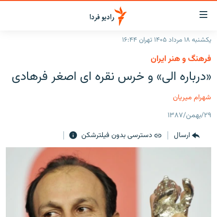
ینک‌های
ابلیت
سترسی
یکشنبه ۱۸ مرداد ۱۴۰۵ تهران ۱۶:۴۴
ازگشت
صفحه اصلی
فرهنگ و هنر ایران
ازگشت
ایران
«درباره الی» و خرس نقره ای اصغر فرهادی
ه
نوی
جهان
صلی
شهرام میریان
رادیو
فتن
۲۹/بهمن/۱۳۸۷
ه
پادکست
انتخاب کنید و بشنوید
فحه
ارسال
دسترسی بدون فیلترشکن
چندرسانه‌ای
برنامه‌های رادیویی
ستجو
زنان فردا
فرکانس‌ها
گزارش‌های تصویری
گزارش‌های ویدئویی
English
به ما بپیوندید