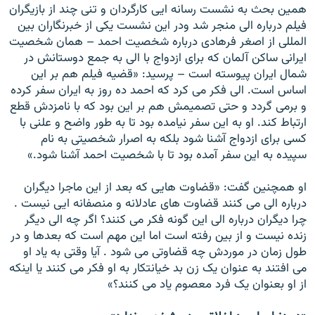
همین بحث به نشست رسانه ایی کارگردان و تنی چند از بازیگران
فیلم درباره الی منجر شد ودر این نشست یکی از خبرنگاران بین
المللی از اصغر فرهادی درباره شخصیت احمد – همان شخصیت
ایرانی ساکن آلمان که برای ازدواج با الی به جمع دوستانش در
شمال ایران پیوسته است – پرسید: «قضیه فیلم هم بر این
اساس است. الی فکر می کرد که احمد ده روز به ایران سفر کرده
و برمی گردد و حتی تصمیمش هم بر این بود که با نامزدش قطع
ارتباط کند. او به این سفر نیامده بود تا به طور واضح و علنی با
کسی برای ازدواج آشنا شود بلکه به اصرار شخصیتی به نام
سپیده به این سفر آمده بود تا با شخصیت احمد آشنا شود.»
او همچنین گفت: «قضاوت هایی که بعد از این ماجرا دیگران
درباره الی می کنند قضاوت های عادلانه و منصفانه ایی نیست .
چرا دیگران درباره الی این گونه فکر می کنند؟ اگر چه الی دیگر
زنده نیست و از بین رفته است اما این مهم است که بعدها و در
طول زمان در موردش چه قضاوتی می شود . آیا وقتی به یاد او
می افتند به عنوان یک زن بد خیانتکار به او فکر می کنند یا اینکه
از او بعنوان یک فرد معصوم یاد می کنند؟»