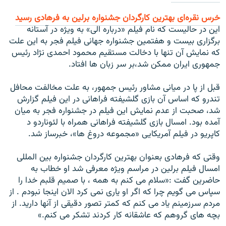
خرس نقره‌ای بهترين کارگردان جشنواره برلين به فرهادی رسيد
این در حالیست که نام فیلم «درباره الی» به ویژه در آستانه
برگزاری بیست و هفتمین جشنواره جهانی فیلم فجر به این علت
که نمایش آن تنها با دخالت مستقیم محمود احمدی نژاد رئیس
جمهوری ایران ممکن شد،بر سر زبان ها افتاد.
قبل از پا در میانی مشاور رئیس جمهور، به علت مخالفت محافل
تندرو که اساس آن بازی گلشیفته فراهانی در این فیلم گزارش
شد، صحبت از عدم نمایش این فیلم در جشنواره فجر به میان
آمده بود. امسال بازی گلشیفته فراهانی همراه با لئوناردو د
کاپریو در فیلم آمریکایی «مجموعه دروغ ها»، خبرساز شد.
وقتی که فرهادی بعنوان بهترین کارگردان جشنواره بین المللی
امسال فیلم برلین در مراسم ویژه معرفی شد او خطاب به
حاضرین گفت :«سلام می کنم به همه ، با صمیم قلبم خدا را
سپاس می گویم چرا که اگر او یاری نمی کرد الان اینجا نبودم . از
مردم سرزمینم یاد می کنم که کمتر تصور دقیقی از آنها دارید. از
بچه های گروهم که عاشقانه کار کردند تشکر می کنم.»