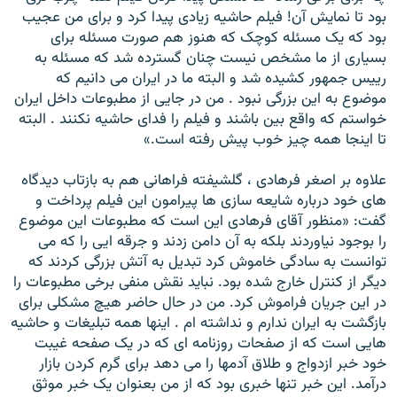
بود تا نمایش آن! فیلم حاشیه زیادی پیدا کرد و برای من عجیب
بود که یک مسئله کوچک که هنوز هم صورت مسئله برای
بسیاری از ما مشخص نیست چنان گسترده شد که مسئله به
رییس جمهور کشیده شد و البته ما در ایران می دانیم که
موضوع به این بزرگی نبود . من در جایی از مطبوعات داخل ایران
خواستم که واقع بین باشند و فیلم را فدای حاشیه نکنند . البته
تا اینجا همه چیز خوب پیش رفته است.»
علاوه بر اصغر فرهادی ، گلشیفته فراهانی هم به بازتاب دیدگاه
های خود درباره شایعه سازی ها پیرامون این فیلم پرداخت و
گفت: «منظور آقای فرهادی این است که مطبوعات این موضوع
را بوجود نیاوردند بلکه به آن دامن زدند و جرقه ایی را که می
توانست به سادگی خاموش کرد تبدیل به آتش بزرگی کردند که
دیگر از کنترل خارج شده بود. نباید نقش منفی برخی مطبوعات را
در این جریان فراموش کرد. من در حال حاضر هیچ مشکلی برای
بازگشت به ایران ندارم و نداشته ام . اینها همه تبلیغات و حاشیه
هایی است که از صفحات روزنامه ای که در یک صفحه غیبت
خود خبر ازدواج و طلاق آدمها را می دهد برای گرم کردن بازار
درآمد. این خبر تنها خبری بود که از من بعنوان یک خبر موثق