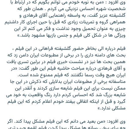
وی افزود : «من به نوبه خودم می توانم بگویم که در ارتباط با
شخصیت شهره احساس نزدیکی می کردم . همان طور که
گلشیفته عزیز گفت، به واسطه راهنمایی آقای فرهادی و
همراهی گروه و تمرینات زیادی که قبل یا حین اجرای کار داشتیم
چیزی به عنوان تحمیل وجود نداشت و فکر می کنم اثر این
ویژگی ها در شکل کلی فیلم و جنس بازیها مشهود باشد.»
فیلم درباره الی بخاطر حضور گلشیفته فراهانی در این فیلم ،
بحث های دامنه داری را در برخی از مطبوعات ایران دامن زد که
همین بحث ها نیز در نشست خبری فیلم در برلین تسری یافت
و آقای فرهادی درباره مباحث حاشیه فیلم این طور گفت: «در
ایران هیچ وقت رسما نگفتند که فیلم ممنوع شده است.
متاسفانه برخی از مطبوعات ایران بدلایلی که ذکرش در این جا
ممکن نیست برای این فیلم شایعه سازی کردند و آنقدر این
شایعه بزرگ شد که احساس کردم دارد رنگ واقعیت به خود می
گیرد و قبل از اینکه اتفاقی بیفتد خودم اعلام کردم که این فیلم
مشکلی ندارد.»
وی افزود: «من بعید می دانم که این فیلم مشکل پیدا کند. اگر
چه برای برخی رسانه ها مشکل پیدا کردن فیلم لقمه چرب تری