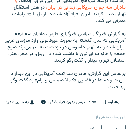
آزاد شده توسط نيروهای آمريکايی در اربيل عراق، جمعه،
با
مادران سه جوان آمريکايی زندانی در ايران،
در هتل استقلال
تهران ديدار کردند. ايران افراد آزاد شده در اربيل را «ديپلمات»
معرفی می کند.
به گزارش خبرنگار سياسی خبرگزاری فارس، مادران سه تبعه
آمريکايی که سال گذشته به صورت غيرقانونی وارد مرزهای غربی
ایران شده‌ و به اتهام جاسوسی در بازداشت به سر می‌برند صبح
جمعه با خانواده ایرانیان بازداشت شده در اربيل، در محل هتل
استقلال تهران ديدار و گفت‌وگو کردند.
براساس اين گزارش، مادران سه تبعه آمريکايی در اين ديدار با
این خانواده ها در فضايی «کاملا صميمی و آرام» به گفت وگو
پرداختند.
ارسال
دسترسی بدون فیلترشکن
به ما بپیوندید
این مطلب بخشی از: