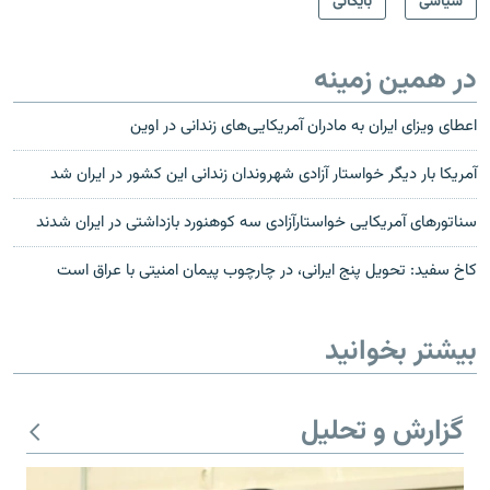
سیاسی
بایگانی
در همین زمینه
اعطای ویزای ایران به مادران آمریکایی‌های زندانی در اوین
آمريكا بار ديگر خواستار آزادى شهروندان زندانی اين كشور در ايران شد
سناتورهای آمريکايی خواستارآزادی سه کوهنورد بازداشتی در ايران شدند
کاخ سفيد: تحويل پنج ايرانی، در چارچوب پيمان امنيتی با عراق است
بیشتر بخوانید
گزارش و تحلیل