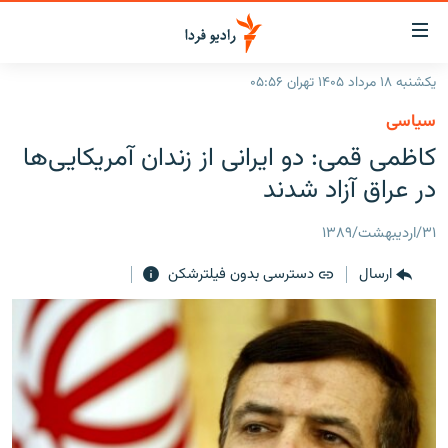
ینک‌های
ابلیت
سترسی
یکشنبه ۱۸ مرداد ۱۴۰۵ تهران ۰۵:۵۶
ازگشت
صفحه اصلی
سیاسی
ازگشت
ایران
کاظمی قمی: دو ايرانی از زندان آمريکايی‌ها
ه
نوی
جهان
در عراق آزاد شدند
صلی
رادیو
فتن
۳۱/اردیبهشت/۱۳۸۹
ه
پادکست
انتخاب کنید و بشنوید
فحه
ارسال
دسترسی بدون فیلترشکن
چندرسانه‌ای
برنامه‌های رادیویی
ستجو
زنان فردا
فرکانس‌ها
گزارش‌های تصویری
گزارش‌های ویدئویی
English
به ما بپیوندید