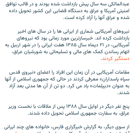
عبدالمالکی سه سال پیش بازداشت شده بودند و در قالب توافق
امنيتی آمريکا و عراق به دستگاه قضايی اين کشور تحويل داده
شده و عراق آنها را آزاد کرده است.
نيروهای آمريکايی شماری از ايرانی ها را در سال های اخير
بازداشت کرده اند. خبرسازترين مورد زمانی بود که نيروهای
آمريکایی، در ۲۱ ديماه سال ۱۳۸۵ هفت ايرانی را در شهر اربيل به
اتهام رساندن کمک های مالی و تسليحاتی به شورشيان عراق،
دستگير کردند
.
مقامات آمريکایی در آن زمان اين افراد را اعضای «نيروی قدس
سپاه پاسداران» معرفی کردند در حالی که جمهوری اسلامی از آنها
به عنوان «دیپلمات» یاد می کرد. دو تن از آن ها مدتی بعد آزاد
شدند.
پنج نفر ديگر در اوايل سال ۱۳۸۸ پس از ملاقات با نخست وزير
عراق، به سفارت جمهوری اسلامی تحويل داده شدند.
از سوی ديگر، به گزارش خبرگزاری فارس، خانواده های چند ايرانی