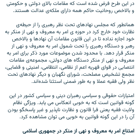
در اين طرح فرض شده است که مقامات بالای دولتی و حکومتی
و بالاخص روحانيت حاکم همه دارای ملکه‌ی عدالت هستند.
همانطور که مجلس نهادهای تحت نظر رهبری را از حيطه‌ی
نظارت خود خارج کرد در حوزه ی امر به معروف و نهی از منکر به
خود اجازه نداده تا در اين قانون مقامات آن نهادها و بالاخص
رهبر و دستگاه رهبری را تحت شمول امر به معروف و نهی از
منکر قرار دهد. با محدود شدن موضوعات مورد ذکر برای امر به
معروف و نهی از منکر دستگاه های دولتی، مجموعه‌‌ی مقامات
انتصابی در قوای قهريه اعم از نظامی، انتظامی، امنيتی و قضايی،
مجمع تشخيص مصلحت، شورای نگهبان و ديگر نهادهای تحت
نظر ولی فقيه عملا و به طور ضمنی استثنا شده‌اند.
امتيازات حقوقی و سياسی رهبران دينی و سياسی کشور در اين
گونه قوانين است که به خوبی انعکاس می يابد. ويژگی نظام
ولايت فقيه يعنی فرا قانون و نظارت ناپذير و غير پاسخگو بودن
آن را در اين گونه قوانين به خوبی می توان مشاهده کرد.
امتناع امر به معروف و نهی از منکر در جمهوری اسلامی