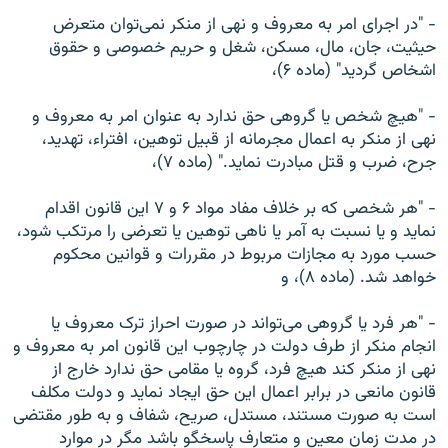
- "در اجرای امر به معروف و نهی از منکر نمی‌توان متعرض
حيثيت، جان، مال، مسکن، شغل و حريم خصوصی و حقوق
اشخاص گرديد" (ماده ۶)،
- "هيچ شخص يا گروهی حق ندارد به عنوان امر به معروف و
نهی از منکر به اعمال مجرمانه از قبيل توهين، افتراء، تهديد،
جرح، ضرب و قتل مبادرت نمايد." (ماده ۷)،
- "هر شخصی که بر خلاف مفاد مواد ۶ و ۷ اين قانون اقدام
نمايد و يا نسبت به آمر يا ناهی توهين يا تعرضی را مرتکب شود،
حسب مورد به مجازات مربوط در مقررات و قوانين محکوم
خواهد شد. (ماده ۸)، و
- "هر فرد يا گروهی می‌تواند در صورت احراز ترک معروف يا
انجام منکر از طرف دولت در چارچوب اين قانون امر به معروف و
نهی از منکر کند هيچ فرد، گروه يا مقامی حق ندارد خارج از
قانون مانعی در برابر اعمال اين حق ايجاد نمايد و دولت مکلف
است به صورت مستند، مستدل، صريح، شفاف و به طور مقتضی
در مدت زمان معين و متعارف پاسخگو باشد مگر در موارد