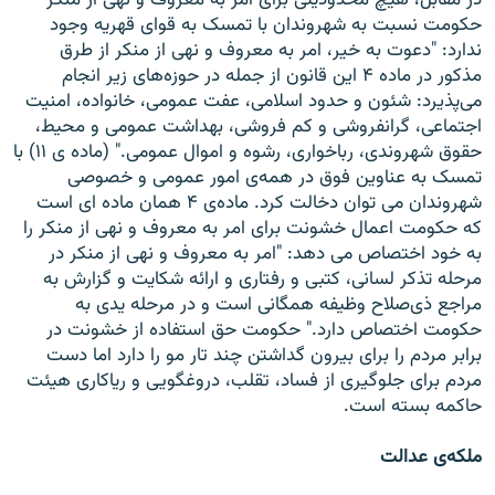
در مقابل، هيچ محدوديتی برای امر به معروف و نهی از منکر
حکومت نسبت به شهروندان با تمسک به قوای قهريه وجود
ندارد: "دعوت به خير، امر به معروف و نهی از منکر از طرق
مذکور در ماده ۴ اين قانون از جمله در حوزه‌های زير انجام
می‌پذيرد: شئون و حدود اسلامی، عفت عمومی، خانواده، امنيت
اجتماعی، گرانفروشی و کم فروشی، بهداشت عمومی و محيط،
حقوق شهروندی، رباخواری، رشوه و اموال عمومی." (ماده ی ۱۱) با
تمسک به عناوين فوق در همه‌ی امور عمومی و خصوصی
شهروندان می توان دخالت کرد. ماده‌ی ۴ همان ماده ای است
که حکومت اعمال خشونت برای امر به معروف و نهی از منکر را
به خود اختصاص می دهد: "امر به معروف و نهی از منکر در
مرحله تذکر لسانی، کتبی و رفتاری و ارائه شکايت و گزارش به
مراجع ذی‌صلاح وظيفه همگانی است و در مرحله يدی به
حکومت اختصاص دارد." حکومت حق استفاده از خشونت در
برابر مردم را برای بيرون گداشتن چند تار مو را دارد اما دست
مردم برای جلوگيری از فساد، تقلب، دروغگويی و رياکاری هيئت
حاکمه بسته است.
ملکه‌ی عدالت