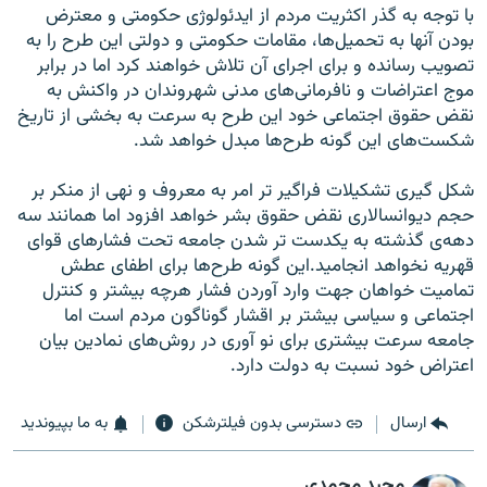
با توجه به گذر اکثريت مردم از ايدئولوژی حکومتی و معترض
بودن آنها به تحميل‌ها، مقامات حکومتی و دولتی اين طرح را به
تصويب رسانده و برای اجرای آن تلاش خواهند کرد اما در برابر
موج اعتراضات و نافرمانی‌های مدنی شهروندان در واکنش به
نقض حقوق اجتماعی خود اين طرح به سرعت به بخشی از تاريخ
شکست‌های اين گونه طرح‌ها مبدل خواهد شد.
شکل گيری تشکيلات فراگير تر امر به معروف و نهی از منکر بر
حجم ديوانسالاری نقض حقوق بشر خواهد افزود اما همانند سه
دهه‌ی گذشته به يکدست تر شدن جامعه تحت فشارهای قوای
قهريه نخواهد انجاميد.اين گونه طرح‌ها برای اطفای عطش
تماميت خواهان جهت وارد آوردن فشار هرچه بيشتر و کنترل
اجتماعی و سياسی بيشتر بر اقشار گوناگون مردم است اما
جامعه سرعت بيشتری برای نو آوری در روش‌های نمادين بيان
اعتراض خود نسبت به دولت دارد.
ارسال
دسترسی بدون فیلترشکن
به ما بپیوندید
مجید محمدی