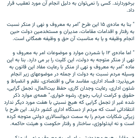
برخوردارند. کسی را نمی‌توان به دليل انجام آن مورد تعقيب قرار
داد.
" بنا به ماده‌ی ۱۵ اين طرح "امر به معروف و نهی از منکر نسبت
به رفتار و اقدامات مقامات، مديران و مستخدمين دولت حين
انجام وظيفه و يا به مناسبت آن حق و وظيفه همگانی است.
" اما ماده‌ی ۱۲ با شمردن موارد و موضوعات امر به معروف و
نهی از منکر متوجه به دولت، اين کليت را بر می دارد. بنا به اين
ماده "امر به معروف و نهی از منکر با رعايت مفاد اين قانون به
وسيله مردم نسبت به دولت از جمله در موضوعهای زير انجام
می‌پذيرد: فساد اداری، مفاسد مالی و اقتصادی، نظم و انضباط و
شئون اداری، رعايت وجدان کاری، حفظ بيت‌المال، تجمل گرايی،
حقوق و کرامت ارباب رجوع، رشوه ‌خواری." همه‌ی موارد ذکر
شده غير از تجمل گرايی که هيچ نسبتی با هفت مورد ديگر ندارد
انتقاداتی است که مردم از دستگاه اداری کشور دارند. اين طرح با
زيرکی شکايات مردم را به سمت ديوانسالاری دولتی متوجه کرده
است و نه ايدئولوژی، ساختار و رفتار حکومت و هيئت حاکمه.