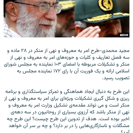
زبان‌های دیگر
مجید محمدی-طرح امر به معروف و نهی از منکر در ۲۸ ماده و
سه فصل تعاريف و کليات و حوزه‌های امر به معروف و نهی از
منکر و تشکيلات مربوطه با امضای ۱۰۳ نماينده به مجلس شورای
اسلامی ارائه و يک فوريت آن با رای ۱۷۲ نماينده مجلس به
تصويب رسيد.
اين طرح به دنبال ايجاد هماهنگی و تمرکز سياستگذاری و برنامه
ريزی و شکل گيری تشکيلات ويژه‌ای برای امر به معروف و نهی از
منکر است و می تواند مقدمه‌ی تشکيل وزارت امر به معروف و
نهی از منکر باشد که آرزوی بسياری از روحانيون در سه دهه‌ی
اخير بوده است. هدف از تدوين اين طرح چيست؟ اين طرح چه
مشگلات و ناسازگاری‌هايی را در بر دارد؟ و چه بر سر آن خواهد
آمد؟