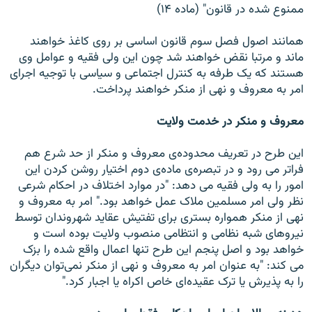
ممنوع شده در قانون" (ماده ۱۴)
همانند اصول فصل سوم قانون اساسی بر روی کاغذ خواهند
ماند و مرتبا نقض خواهند شد چون اين ولی فقيه و عوامل وی
هستند که يک طرفه به کنترل اجتماعی و سياسی با توجيه اجرای
امر به معروف و نهی از منکر خواهند پرداخت.
معروف و منکر در خدمت ولايت
اين طرح در تعريف محدوده‌ی معروف و منکر از حد شرع هم
فراتر می رود و در تبصره‌ی ماده‌ی دوم اختيار روشن کردن اين
امور را به ولی فقيه می دهد: "در موارد اختلاف در احکام شرعی
نظر ولی امر مسلمين ملاک عمل خواهد بود." امر به معروف و
نهی از منکر همواره بستری برای تفتيش عقايد شهروندان توسط
نيروهای شبه نظامی و انتظامی منصوب ولايت بوده است و
خواهد بود و اصل پنجم اين طرح تنها اعمال واقع شده را بزک
می کند: "به عنوان امر به معروف و نهی از منکر نمی‌توان ديگران
را به پذيرش يا ترک عقيده‌ای خاص اکراه يا اجبار کرد."