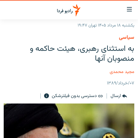
ینک‌های
ابلیت
سترسی
یکشنبه ۱۸ مرداد ۱۴۰۵ تهران ۱۹:۴۷
ازگشت
صفحه اصلی
سیاسی
ازگشت
ایران
به استثنای رهبری، هيئت حاکمه و
ه
نوی
جهان
منصوبان آنها
صلی
رادیو
فتن
مجید محمدی
ه
پادکست
انتخاب کنید و بشنوید
فحه
۰۷/خرداد/۱۳۸۹
چندرسانه‌ای
برنامه‌های رادیویی
ستجو
ارسال
دسترسی بدون فیلترشکن
زنان فردا
فرکانس‌ها
گزارش‌های تصویری
گزارش‌های ویدئویی
English
به ما بپیوندید