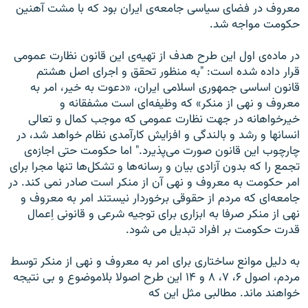
معروف در فضای سياسی جامعه‌ی ايران بود که با مشت آهنين
حکومت مواجه شد.
در ماده‌ی اول اين طرح هدف از تهيه‌ی اين قانون نظارت عمومی
قرار داده شده است: "به منظور تحقق و اجرای اصل هشتم
قانون اساسی جمهوری اسلامی ايران، «دعوت به خير، امر به
معروف و نهی از منکر» که وظيفه‌ای است مشفقانه و
خيرخواهانه در جهت نظارت عمومی که موجب کمال و تعالی
انسانها و رشد و بالندگی و افزايش کارآمدی نظام خواهد شد، در
چارچوب اين قانون صورت می‌پذيرد." اما حکومت حتی اجازه‌ی
تجمع را که بدون آزادی بيان و رسانه‌ها و تشکل‌ها تنها مجرا برای
امر حکومت به معروف و نهی آن از منکر است صادر نمی کند. در
جامعه‌ای که مردم از حقوقی برخوردار نيستند امر به معروف و
نهی از منکر صرفا به ابزاری برای توجيه شرعی و قانونی اِعمال
قدرت حکومت بر افراد تبديل می شود.
به دليل موانع ساختاری برای امر به معروف و نهی از منکر توسط
مردم، اصول ۶، ۷، ۸ و ۱۴ اين طرح اصولا بلاموضوع و بی نتيجه
خواهند ماند. مطالبی مثل اين که