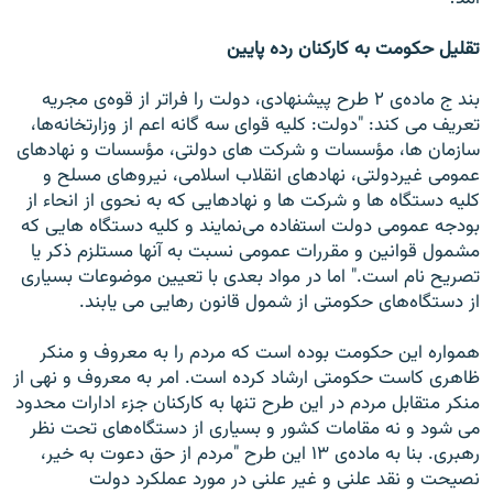
تقليل حکومت به کارکنان رده پايين
بند ج ماده‌ی ۲ طرح پيشنهادی، دولت را فراتر از قوه‌ی مجريه
تعريف می کند: "دولت: کليه قوای سه گانه اعم از وزارتخانه‌ها،
سازمان ها، مؤسسات و شرکت های دولتی، مؤسسات و نهادهای
عمومی غيردولتی، نهادهای انقلاب اسلامی، نيروهای مسلح و
کليه دستگاه ها و شرکت ها و نهادهايی که به نحوی از انحاء از
بودجه عمومی دولت استفاده می‌نمايند و کليه دستگاه هايی که
مشمول قوانين و مقررات عمومی نسبت به آنها مستلزم ذکر يا
تصريح نام است." اما در مواد بعدی با تعيين موضوعات بسياری
از دستگاه‌های حکومتی از شمول قانون رهايی می يابند.
همواره اين حکومت بوده است که مردم را به معروف و منکر
ظاهری کاست حکومتی ارشاد کرده است. امر به معروف و نهی از
منکر متقابل مردم در اين طرح تنها به کارکنان جزء ادارات محدود
می شود و نه مقامات کشور و بسياری از دستگاه‌های تحت نظر
رهبری. بنا به ماده‌ی ۱۳ اين طرح "مردم از حق دعوت به خير،
نصيحت و نقد علنی و غير علنی در مورد عملکرد دولت