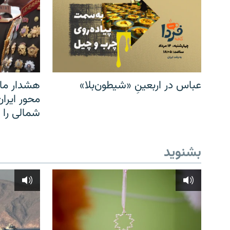
عباس در اربعینِ «شیطون‌بلا»
هشدار مار
محور ایرا
شمالی را
بشنوید