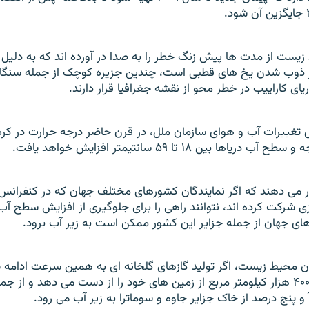
زيست از مدت ها پيش زنگ خطر را به صدا در آورده اند که به دلي
از ذوب شدن يخ های قطبی است، چندين جزيره کوچک از جمله سنگاپ
ای کاراييب در خطر محو از نقشه جغرافيا قرار دارند.
غييرات آب و هوای سازمان ملل، در قرن حاضر درجه حرارت در کره
ها بين ۱۸ تا ۵۹ سانتيمتر افزايش خواهد يافت.
 می دهند که اگر نمايندگان کشورهای مختلف جهان که در کنفرانس 
ی شرکت کرده اند، نتوانند راهی را برای جلوگيری از افزايش سطح آب د
های جهان از جمله جزاير اين کشور ممکن است به زير آب برود.
ن محيط زيست، اگر توليد گازهای گلخانه ای به همين سرعت ادامه ياب
سال ۲۰۸۰ حدود ۴۰۰ هزار کيلومتر مربع از زمين های خود را از دست می دهد و از 
و پنج درصد از خاک جزاير جاوه و سوماترا به زير آب می رود.