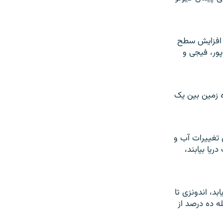
ل افزايش سطح
ور، فيجی و
 زمين بين يک
تغييرات آب و
ريا بيابند،
د، اندونزی تا
جمله ده درصد از