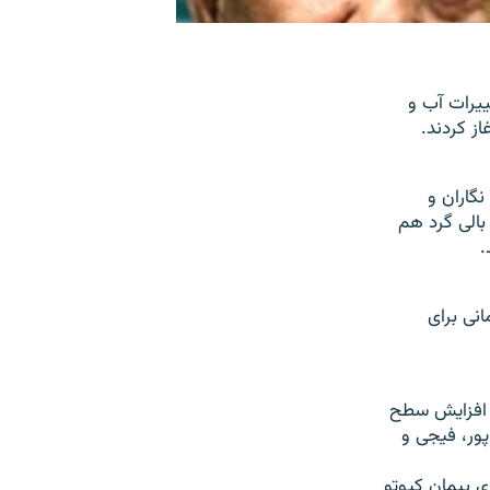
يرات آب و
از کردند.
گاران و
 هوايی بالی گرد هم
.
انی برای
ل افزايش سطح
ور، فيجی و
له پس از انقضای پيمان کيوتو