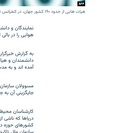
هيات هايی از حدود ۱۹۰ کشور جهان، در کنفرانس تغييرات آب و هوايی بالی گرد هم آمده اند.
نمايندگان و دان
هوايی را در بالی 
به گزارش خبرگزا
آمده اند و به مد
مسوولان سازمان م
جايگزينی آن به ج
کارشناسان محيط 
درياها که ناشی 
کشورهای حوزه دري