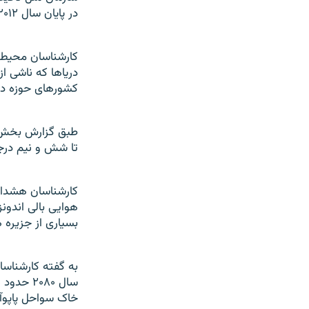
در پايان سال ۲۰۱۲ جايگزين آن شود.
کارشناسان محيط 
درياها که ناشی 
کشورهای حوزه دري
طبق گزارش بخش ت
تا شش و نيم درجه و سطح آب دريا
کارشناسان هشدار
هوايی بالی اندونز
بسياری از جزيره 
به گفته کارشناسا
خاک سواحل پاپوآ 