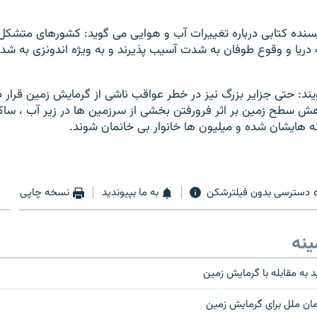
يسنده کتابی درباره تغييرات آب و هوايی می گويد: کشورهای متشکل ا
ب دريا و وقوع طوفان به شدت آسيب پذيرند و به ويژه اندونزی به 
ند: حتی جزاير بزرگ نيز در خطر عواقب ناشی از گرمايش زمين قرار د
هش سطح زمين بر اثر فرورفتن بخشی از سرزمين ها در زير آب ، سا
ه هايشان شده و ميليون ها خانوار بی خانمان شوند.
دسترسی بدون فیلترشکن
به ما بپیوندید
نسخه چاپی
ینه
به مقابله با گرمایش زمین
ان ملل برای گرمایش زمین