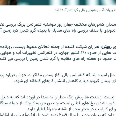
شمندان کشورهای مختلف جهان روز دوشنبه کنفرانس بزرگ بررسی تغي
اندونزی با هدف بررسی راه های مقابله با پديده گرم شدن کره زمين آغ
ری
رويترز،
هزاران شرکت کننده از جمله فعالان محيط زيست، روزنامه ن
دانشمندان و هيات هايی از حدود ۱۹۰ کشور جهان، در کنفرانس تغييرات آب و
ت حدود دو هفته راه های مقابله با گرم شدن زمين را بررسی می کنند
لل اميدوارند که کنفرانس بالی آغاز رسمی مذاکرات جهانی درباره پيم
ای پيمان کيوتو درباره کاهش انتشار گازهای گلخانه ای شود.
زيست از مدت ها پيش زنگ خطر را به صدا در آورده اند که به دلي
از ذوب شدن يخ های قطبی است، چندين جزيره کوچک از جمله سنگاپ
ای کاراييب در خطر محو از نقشه جغرافيا قرار دارند.
سازمان ملل تاکيد دارد که پيمان جديد تا سال ۲۰۰۹ تهيه شود تا بلافاص