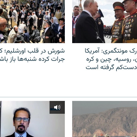
ک مونتگمری: آمریکا
شورش در قلب اورشلیم؛ کا
ن، روسیه، چین و کره
جرات کرده شنبه‌ها باز باش
 دست‌کم گرفته است