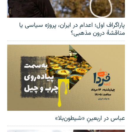
پاراگراف اول؛ اعدام در ایران، پروژه سیاسی یا
مناقشهٔ درون مذهبی؟
عباس در اربعینِ «شیطون‌بلا»