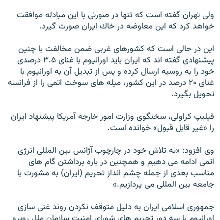
ولى تهران گفته است كه تنها در صورتى با اين مبادله موافقت
خواهد كرد كه اين معاوضه در خاك ايران صورت گيرد.
اين در حالى است كه كشورهاى غربى ضمن مخالفت با چنين
پيشنهادى گفته اند كه ايران بايد اورانيوم با غناى ۳.۵ درصدى
خود را به روسيه ارسال كرده و پس از تبديل آن به اورانيوم با
غناى ۲۰ درصد در اين كشور، ميله هاى سوخت اتمى را از فرانسه
تحويل بگيرد.
فيليپ كراولى، سخنگوى وزارت امور خارجه آمريكا پيشنهاد ايران
را «غير قابل قبول» خوانده است.
وى افزود: «به تلاش خود در چارچوب آژانس بين المللى انرژى
اتمى ادامه مى دهيم و همچنين در باره برداشتن گام هاى
مناسب بعدى از جمله چشم انداز تحريم (ايران) به مشورت با
جامعه بين المللى مى پردازيم.»
جمهورى اسلامى ايران به دليل متوقف نكردن روند غنى سازى
اورانيوم با سه دور تحريم هاى شوراى امنيت سازمان ملل روبرو