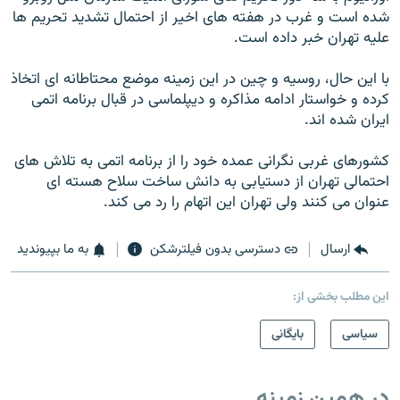
شده است و غرب در هفته هاى اخير از احتمال تشديد تحريم ها
عليه تهران خبر داده است.
با اين حال، روسيه و چين در اين زمينه موضع محتاطانه اى اتخاذ
كرده و خواستار ادامه مذاكره و ديپلماسى در قبال برنامه اتمى
ايران شده اند.
كشورهاى غربى نگرانى عمده خود را از برنامه اتمى به تلاش هاى
احتمالى تهران از دستيابى به دانش ساخت سلاح هسته اى
عنوان مى كنند ولى تهران اين اتهام را رد مى كند.
ارسال
دسترسی بدون فیلترشکن
به ما بپیوندید
این مطلب بخشی از:
سیاسی
بایگانی
در همین زمینه