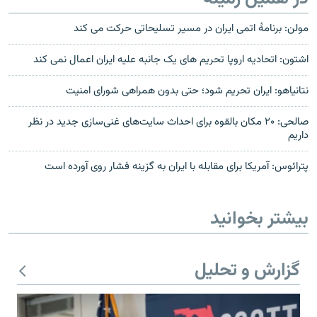
مولن: برنامۀ اتمى ايران در مسير تسليحاتى حركت مى كند
اشتون: اتحادیه اروپا تحریم های یک جانبه علیه ایران اعمال نمی کند
نتانیاهو: ایران تحریم شود؛ حتی بدون همراهی شورای امنیت
صالحی: ۲۰ مکان بالقوه برای احداث سایت‌های غنی‌سازی جدید در نظر
داریم
پترائوس: آمریکا برای مقابله با ایران به گزینه فشار روی آورده است
بیشتر بخوانید
گزارش و تحلیل