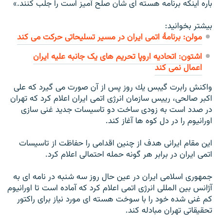
باره اينكه برنامه هسته اى شان صلح آميز است را جلب كنند.»
بیشتر بخوانید:
مولن: برنامۀ اتمى ايران در مسير تسليحاتى حركت مى كند
اشتون: اتحادیه اروپا تحریم های یک جانبه علیه ایران
اعمال نمی کند
واكنش رابرت گيبس يك روز پس از آن صورت مى گيرد كه على
اكبر صالحى، رييس سازمان انرژى اتمى ايران اعلام كرد كه تهران
در صدد است به زودى ساخت دو تاسيسات جديد غنى سازى
اورانيوم را در دل كوه ها آغاز كند.
اين مقام ايرانى هدف از چنين اقدامى را حفاظت از تاسيسات
اتمى ايران در برابر هر گونه حمله احتمالى اعلام كرد.
جمهورى اسلامى ايران در عين حال روز سه شنبه در نامه اى به
آژانس بين المللى انرژى اتمى اعلام كرد كه آماده است تا اورانيوم
كم غنى شده خود را با سوخت هسته اى مورد نياز براى راكتور
تحقيقاتى تهران مبادله كند.