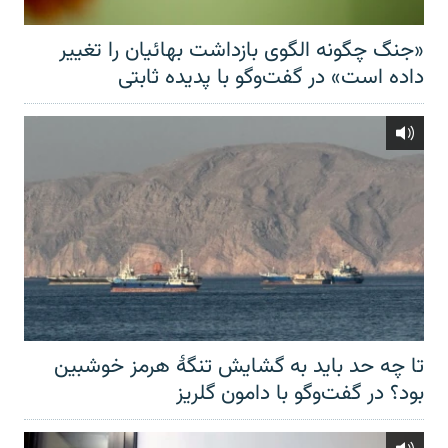
«جنگ چگونه الگوی بازداشت بهائیان را تغییر
داده است» در گفت‌وگو با پدیده ثابتی
تا چه حد باید به گشایش تنگهٔ هرمز خوشبین
بود؟ در گفت‌وگو با دامون گلریز