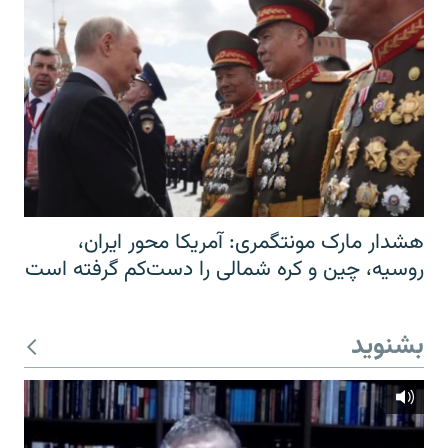
هشدار مارک مونتگمری: آمریکا محور ایران،
روسیه، چین و کره شمالی را دست‌کم گرفته است
بشنوید