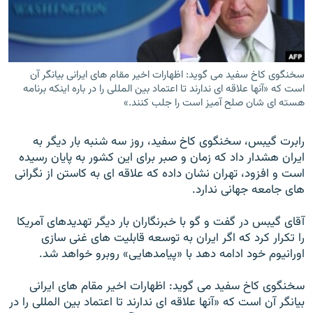
سخنگوى كاخ سفيد مى گويد: اظهارات اخير مقام هاى ايرانى بيانگر آن
زبان‌های دیگر
است كه «آنها علاقه اى ندارند تا اعتماد بين المللى را در باره اينكه برنامه
هسته اى شان صلح آميز است را جلب كنند.»
رابرت گيبس، سخنگوى كاخ سفيد، روز سه شنبه بار ديگر به
ايران هشدار داد كه زمان و صبر براى اين كشور به پايان رسيده
است و افزود، تهران نشان داده كه علاقه اى به كاستن از نگرانى
هاى جامعه جهانى ندارد.
آقاى گيبس در گفت و گو با خبرنگاران بار ديگر تهديدهاى آمريكا
را تكرار كرد كه اگر ايران به توسعه قابليت هاى غنى سازى
اورانيوم خود ادامه دهد با «پيامدهايى» روبرو خواهد شد.
سخنگوى كاخ سفيد مى گويد: اظهارات اخير مقام هاى ايرانى
بيانگر آن است كه «آنها علاقه اى ندارند تا اعتماد بين المللى را در