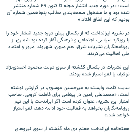
است: «در دوره جديد انتشار مجله تا كنون ۴۹ شماره منتشر
شده بود و ما مشغول صفحه‌‌بندى مطالب پنجاهمين شماره آن
بوديم كه اين اتفاق افتاد.»
در نشريه ايرانداخت كه از يكسال پيش دوره جديد انتشار خود را
با رويكرد سياسى، اجتماعى و فرهنگى آغاز كرده بود شمارى از
روزنامه‌نگاران نشريات شرق، هم ميهن، شهروند امروز و اعتماد
ملى فعاليت مى‌كردند.
اين نشريات در يكسال گذشته از سوى دولت محمود احمدى‌نژاد
توقيف يا لغو امتياز شده بودند.
سايت كلمه، وابسته به ميرحسين موسوى، در گزارشى نوشته
است: «محمدعلى رامين در پيغامى براى فاطمه كروبى، صاحب
امتياز اين نشريه، عنوان كرده است اگر ايراندخت با اين تيم
روزنامه‌نگاران بخواهد به فعاليت خود ادامه دهد، لغو امتياز
خواهد شد.»
هفته‌نامه ايراندخت هفتم دى ماه گذشته از سوى نيروهاى