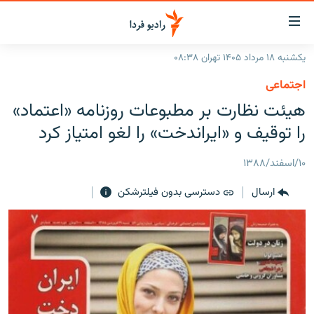
ینک‌های
ابلیت
سترسی
یکشنبه ۱۸ مرداد ۱۴۰۵ تهران ۰۸:۳۸
ازگشت
صفحه اصلی
اجتماعی
ازگشت
ایران
هیئت نظارت بر مطبوعات روزنامه «اعتماد»
ه
نوی
جهان
را توقیف و «ایراندخت» را لغو امتیاز کرد
صلی
رادیو
فتن
۱۰/اسفند/۱۳۸۸
ه
پادکست
انتخاب کنید و بشنوید
فحه
ارسال
دسترسی بدون فیلترشکن
چندرسانه‌ای
برنامه‌های رادیویی
ستجو
زنان فردا
فرکانس‌ها
گزارش‌های تصویری
گزارش‌های ویدئویی
English
به ما بپیوندید