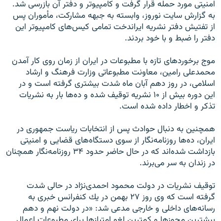
امنيتى مورد حمله قرار گرفت و كامپيوتر و دفتر آن بازرسى شد.
به گزارش سايت نوروز، وابسته به جبهه مشاركت، مأموران پس
از تفتيش دفتر نشريه ايراندخت تمامى كيس‌هاى كامپيوتر اين
دفتر را ضبط و با خود بردند.
موج برخوردهاى تازه با مطبوعات در ايران از زمان روى كار آمدن
محمدعلى رامين، معاونت مطبوعاتى وزارت فرهنگ و ارشاد
اسلامى، در روز دهم آبان ماه شدت بيشترى گرفته است و در
اين دوره بيش از ۱۰ نشريه توقيف شده و ده‌ها بار به نشريات
تذكر و اخطار داده شده است.
همچنين به دنبال حوادث پس از انتخابات رياست جمهورى در
ايران، ده‌ها روزنامه‌نگار از سوى دستگاه‌هاى قضایی و امنيتى
بازداشت شده‌اند كه در حال حاضر حدود ۳۴ روزنامه‌نگار همچنان
در زندان به سر مى‌برند.
توقيف نشريات در دولت محمود احمدى‌نژاد در حالى شدت
گرفته است كه وى روز ۲۷ بهمن در يك كنفرانس خبرى به
رسانه‌هاى داخلى و خارجى مدعى شد: «در دولت نهم و دهم
بيشترين مجوزها و كمترين لغو امتيازها براى مطبوعات اعمال