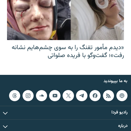
«دیدم مأمور تفنگ را به سوی چشم‌هایم نشانه
رفت»؛ گفت‌و‌گو با فریده صلواتی
به ما بپیوندید
رادیو فردا
درباره