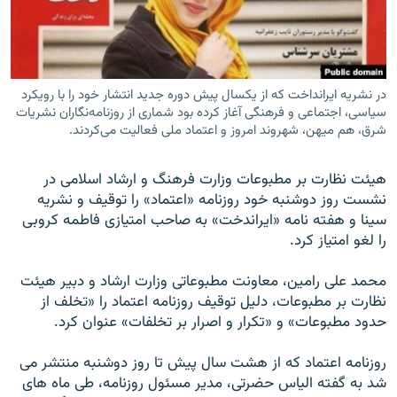
در نشريه ايرانداخت كه از يكسال پيش دوره جديد انتشار خود را با رويكرد
زبان‌های دیگر
سياسى، اجتماعى و فرهنگى آغاز كرده بود شمارى از روزنامه‌نگاران نشريات
شرق، هم ميهن، شهروند امروز و اعتماد ملى فعاليت مى‌كردند.
هيئت نظارت بر مطبوعات وزارت فرهنگ و ارشاد اسلامى در
نشست روز دوشنبه خود روزنامه «اعتماد» را توقيف و نشریه
سینا و هفته نامه «ايراندخت» به صاحب امتيازى فاطمه كروبى
را لغو امتياز كرد.
محمد على رامين، معاونت مطبوعاتى وزارت ارشاد و دبير هيئت
نظارت بر مطبوعات، دليل توقيف روزنامه اعتماد را «تخلف از
حدود مطبوعات» و «تكرار و اصرار بر تخلفات» عنوان كرد.
روزنامه اعتماد كه از هشت سال پیش تا روز دوشنبه منتشر مى
شد به گفته الياس حضرتى، مدير مسئول روزنامه، طى ماه هاى