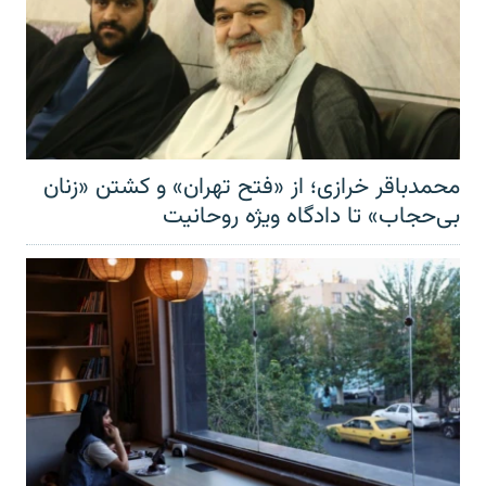
محمدباقر خرازی؛ از «فتح تهران» و کشتن «زنان
بی‌حجاب» تا دادگاه ویژه روحانیت