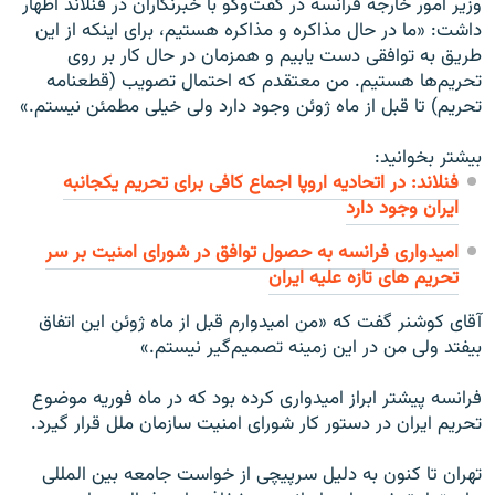
وزير امور خارجه فرانسه در گفت‌وگو با خبرنگاران در فنلاند اظهار
داشت: «ما در حال مذاكره و مذاكره هستيم، براى اينكه از اين
طريق به توافقى دست يابيم و همزمان در حال كار بر روى
تحريم‌ها هستيم. من معتقدم كه احتمال تصويب (قطعنامه
تحريم) تا قبل از ماه ژوئن وجود دارد ولى خيلى مطمئن نيستم.»
بیشتر بخوانید:
فنلاند: در اتحاديه اروپا اجماع کافی برای تحريم يکجانبه
ايران وجود دارد
امیدواری فرانسه به حصول توافق در شورای امنیت بر سر
تحریم های تازه علیه ايران
آقاى كوشنر گفت كه «من اميدوارم قبل از ماه ژوئن اين اتفاق
بيفتد ولى من در اين زمينه تصميم‌گير نيستم.»
فرانسه پيشتر ابراز اميدوارى كرده بود كه در ماه فوريه موضوع
تحريم ايران در دستور كار شوراى امنيت سازمان ملل قرار گيرد.
تهران تا كنون به دليل سرپيچى از خواست جامعه بين المللى