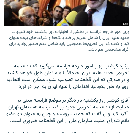
وزير امور خارجه فرانسه در بخشى از اظهارات روز يكشنبه خود تنبيهات
زبان‌های دیگر
جديد عليه ايران را شامل تحريم بر ضد بانک‌ها و شركت‌هاى بيمه عنوان
كرد و گفت كه اين تحريم‌ها همچنين بايد شامل عدم صدور رواديد براى
افراد مشخصى هم باشد.
برنارد كوشنر، وزير امور خارجه فرانسه، مى‌گويد كه قطعنامه
تحريمى جديد عليه ايران احتمالاً تا ماه ژوئن طول خواهد کشید
و در صورتى كه اين قطعنامه تصويب نشود ممكن است اتحاديه
اروپا به طور يكجانبه اقداماتى را عليه ايران به اجرا در آورد.
آقاى كوشنر روز يكشنبه بار ديگر بر موضع فرانسه مبنى بر
حمايت از قطعنامه تحريمى جديد بر ضد برنامه هسته‌اى تهران
تأكيد كرد ولى گفت كه حمايت روسيه و چين به عنوان دو عضو
دائم شوراى امنيت سازمان ملل از اين قطعنامه ضرورى است.