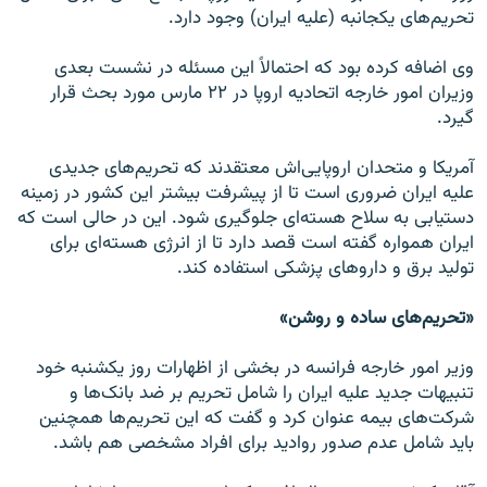
تحريم‌هاى يكجانبه (عليه ايران) وجود دارد.
وى اضافه كرده بود كه احتمالاً اين مسئله در نشست بعدى
وزيران امور خارجه اتحاديه اروپا در ۲۲ مارس مورد بحث قرار
گيرد.
آمريكا و متحدان اروپايى‌اش معتقدند كه تحريم‌هاى جديدی
عليه ايران ضرورى است تا از پيشرفت بيشتر اين كشور در زمينه
دستيابى به سلاح هسته‌اى جلوگيرى شود. اين در حالى است كه
ايران همواره گفته است قصد دارد تا از انرژى هسته‌اى براى
توليد برق و داروهاى پزشكى استفاده كند.
«تحريم‌هاى ساده و روشن»
وزير امور خارجه فرانسه در بخشى از اظهارات روز يكشنبه خود
تنبيهات جديد عليه ايران را شامل تحريم بر ضد بانک‌ها و
شركت‌هاى بيمه عنوان كرد و گفت كه اين تحريم‌ها همچنين
بايد شامل عدم صدور رواديد براى افراد مشخصى هم باشد.