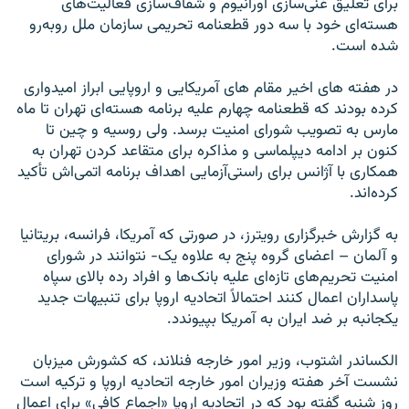
براى تعليق غنى‌سازى اورانيوم و شفاف‌سازى فعاليت‌هاى
هسته‌اى خود با سه دور قطعنامه تحريمى سازمان ملل روبه‌رو
شده است.
در هفته هاى اخير مقام هاى آمريكايى و اروپايى ابراز اميدوارى
كرده بودند كه قطعنامه چهارم عليه برنامه هسته‌اى تهران تا ماه
مارس به تصويب شوراى امنيت برسد. ولى روسيه و چين تا
كنون بر ادامه ديپلماسى و مذاكره براى متقاعد كردن تهران به
همكارى با آژانس براى راستى‌آزمايى اهداف برنامه اتمى‌اش تأكيد
كرده‌اند.
به گزارش خبرگزارى رويترز، در صورتى كه آمريكا، فرانسه، بريتانيا
و آلمان – اعضاى گروه پنج به علاوه يک- نتوانند در شوراى
امنيت تحريم‌هاى تازه‌اى عليه بانک‌ها و افراد رده بالاى سپاه
پاسداران اعمال كنند احتمالاً اتحاديه اروپا براى تنبيهات جديد
يكجانبه بر ضد ايران به آمريكا بپيوندد.
الكساندر اشتوب، وزير امور خارجه فنلاند، كه كشورش ميزبان
نشست آخر هفته وزيران امور خارجه اتحاديه اروپا و تركيه است
روز شنبه گفته بود كه در اتحاديه اروپا «اجماع كافى» براى اعمال