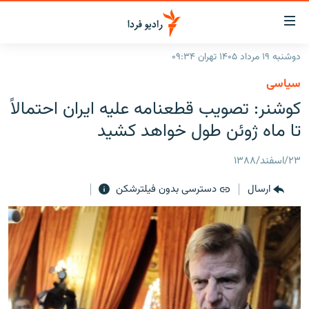
ینک‌های
ابلیت
سترسی
دوشنبه ۱۹ مرداد ۱۴۰۵ تهران ۰۹:۳۴
ازگشت
صفحه اصلی
سیاسی
ازگشت
ایران
کوشنر: تصویب قطعنامه عليه ايران احتمالاً
ه
نوی
جهان
تا ماه ژوئن طول خواهد کشید
صلی
رادیو
فتن
۲۳/اسفند/۱۳۸۸
ه
پادکست
انتخاب کنید و بشنوید
فحه
ارسال
دسترسی بدون فیلترشکن
چندرسانه‌ای
برنامه‌های رادیویی
ستجو
زنان فردا
فرکانس‌ها
گزارش‌های تصویری
گزارش‌های ویدئویی
English
به ما بپیوندید