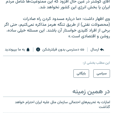
آقاى كوشنر در عين حال افزود كه اين ممنوعيت‌ها شامل مردم
ايران يا بخش انرژى اين كشور نخواهد شد.
وى اظهار داشت: «ما درباره مسدود كردن راه صادرات
(محصولات نفتى) از طريق تنگه هرمز مذاکره نمی‌کنیم، حتى اگر
برخى از افراد كليدى خواستار آن باشند. اين مسئله خيلى ساده،
روشن و اقتصادى است.»
ارسال
دسترسی بدون فیلترشکن
به ما بپیوندید
این مطلب بخشی از:
سیاسی
بایگانی
در همین زمینه
امارات به تحریم‌های احتمالی سازمان ملل علیه ایران احترام خواهد
گذاشت