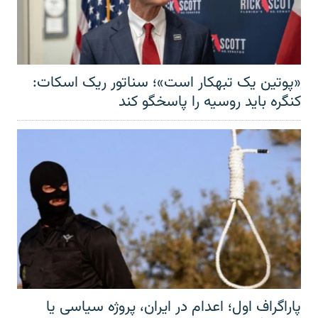
«پوتین یک تبهکار است»؛ سناتور ریک اسکات:
کنگره باید روسیه را پاسخگو کند
پاراگراف اول؛ اعدام در ایران، پروژه سیاسی یا