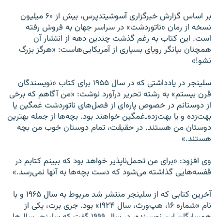
بر اساس گزارش خبرگزارى آسوشيتدپرس، بيش از ۶۰ ميليون
نسخه از رمان «ناتوردشت» در سراسر جهان به فروش رفته
است. اين كتاب به رغم گذشت چندين دهه از انتشار آن
همچنان بيانگر روياى بسيارى از آمريكايى‌هاست: «هرگز بزرگ
نشو!»
سلينجر در يادداشتى كه در سال ۱۹۵۵ براى كتاب «نويسندگان
قرن بيستم» به رشته تحرير درآورد نوشت: «من آگاهم كه برخى
از دوستانم در خصوص پاره‌اى از فصل‌هاى ناتوردشت غمگين يا
بهت‌زده و يا بهت‌زده‌ـ‌غمگين خواهند بود. بچه‌ها از جمله بهترین
دوستان من هستند. در حقيقت، تمام دوستان خوب من بچه
هستند.»
وى افزود: «براى من تحمل‌ناپذير خواهد بود كه ببينم كتابم در
قفسه‌هايى گذاشته مى‌شود كه دست بچه‌ها به آنها نمى‌رسد.»
آخرين كتابى كه از سلينجر منتشر شد مربوط به سال ۱۹۶۵ و با
نام «شماره ۱۶، هپ‌ورث، سال ۱۹۲۴» بود. جرى برت، يكى از
همسايگان اين نويسنده، در سال ۱۹۹۹ گفت که سلينجر سال‌ها