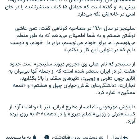
پيش به او گفته است كه حداقل ۱۵ كتاب منتشرنشده را در جاى
امنى در خانه‌اش نگه می‌دارد.
سلینجر در سال ۱۹۸۰ در مصاحبه كوتاهى گفت: «من عاشق
نوشتن هستم و به شما اطمينان مى‌دهم كه به طور منظم
می‌نویسم. اما براى خودم مى‌نويسم، براى دل خودم. و دوست
دارم كه در تنهايى اين كار را بکنم.»
از سلينجر كه نام اصلى وى «جروم ديويد سلينجر» است حدود
هفت اثر در ايران منتشر شده است كه از جمله آنها مى‌توان به
آثارى چون «فرنى و زويى»، «تیرهای سقف را بالا بگذارید،
نجاران»، «دلتنگى‌هاى نقاش خيابان چهل و هشتم» و «نغمه
غمگين» اشاره كرد.
داريوش مهرجويى، فيلمساز مطرح ايرانى، نيز با برداشت آزاد از
كتاب «فرنى و زويى» فيلم «پرى» را در دهه ۱۳۷۰ به روى پرده
آورد.
ارسال
دسترسی بدون فیلترشکن
به ما بپیوندید