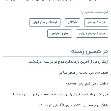
این مطلب بخشی از:
فرهنگ و هنر
بایگانی
فرهنگ و هنر ایران
فرهنگ و هنر جهان
هنر و اعتراض
در همین زمینه
اریک رومر، از آخرین بازماندگان موج نو فرانسه، درگذشت
تعهد سیاسی ادبیات از منظر سارتر
«طغیان می کنم، پس هستم»
جی. کی. رولینگ، پرفروش‌ترین نویسنده دهه اول قرن ۲۱ در بریتانیا
باباگوریوی سحابی، تلاش برای بازآفرینی نثر بالزاک