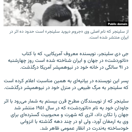
از سلينجر كه نام اصلى وى «جروم ديويد سلينجر» است حدود ده اثر در
زبان‌های دیگر
ايران منتشر شده است.
جى دى سلينجر، نويسنده معروف آمريكايى، كه با كتاب
«ناتوردشت» در جهان و ايران شناخته شده است روز چهارشنبه
در ۹۱ سالگى در خانه خود در نیوهمپشر آمریکا درگذشت.
پسر اين نويسنده در بيانيه‌اى به همین مناسبت اعلام كرده است
كه سلينجر به مرگ طبيعى در منزل خود در نيوهمپشر درگذشت.
سلينجر كه از نويسندگان مطرح قرن بيستم به شمار مى‌رود با اثر
جاودان خود به نام «ناتوردشت» كه در سال ۱۹۵۱ منتشر شد
جهان را تكان داد، اثری که شهرت و محبوبيت گسترده‌اى براى
وى به ارمغان آورد، ولى او در چند دهه گذشته با انزواىی
خودساخته به‌ندرت در انظار عمومى ظاهر شد.