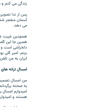
زندگى مى كنم و ي
پس از ندا تصويرى
آسمان منفجر شد 
مى دهد.
همچنين غيبت عزيزا
همين جا اين گفت
دلخراشى است و م
بزنم. امير گلى بو
ايران به من تلفن 
امسال ترانه هاى ج
من امسال تصميم دا
به صحنه برگردانم
اميدوارم امسال يك
هستند و اميدوارم