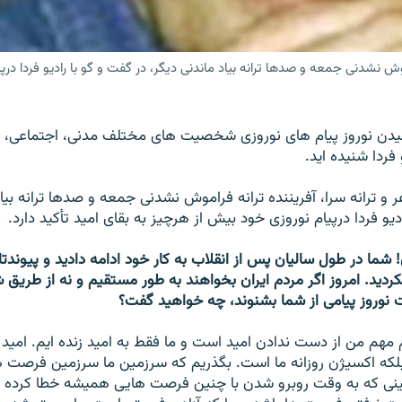
موش نشدنى جمعه و صدها ترانه بياد ماندنى ديگر، در گفت و گو با راديو فردا درپ
يدن نوروز پيام هاى نوروزى شخصيت هاى مختلف مدنى، اجتماعى، 
 فردا شنيده ايد.
 و ترانه سرا، آفريننده ترانه فراموش نشدنى جمعه و صدها ترانه بياد
ديو فردا درپيام نوروزى خود بيش از هرچيز به بقاى اميد تأكيد دارد.
 شما در طول ساليان پس از انقلاب به كار خود ادامه داديد و پيوندتان
رديد. امروز اگر مردم ايران بخواهند به طور مستقيم و نه از طريق ش
 نوروز پيامى از شما بشنوند، چه خواهيد گفت؟
 مهم من از دست ندادن اميد است و ما فقط به اميد زنده ايم. اميد
لكه اكسيژن روزانه ما است. بگذريم كه سرزمين ما سرزمين فرصت 
نى كه به وقت روبرو شدن با چنين فرصت هايى هميشه خطا كرده ا