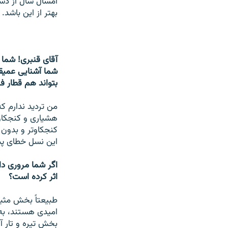
امسال سال از دست
بهتر از اين باشد.
آقاى قنبرى! شما 
شما آشنايى عميقى
بتواند هم قطار ف
من ترديد ندارم ك
هشيارى و كنجكاوى
كنجكاوتر و بدون 
اين نسل خطاى پد
اگر شما مرورى د
اثر كرده است؟
طبيعتاً بخش مثب
اميدى هستند، به 
بخش تيره و تار آ