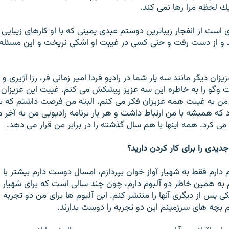
ك لحظه مرا رها نمى كند.
 است از انفجار زيباترين دوستم عبدى يمينى كه با او كارهاى زيبايى
و از دست رفت و حتى كسى در غيبت او اشكى نريخت و اين مسئله مرا
ن ديگر مانند سه يار شما در راديو فردا امير زمانى فر، رزا آژيرى 
 وگو را به خاطره اين سه عزيز پيشكش مى كنم. غيبت اين عزيزان ن
ن به غيبت همه عزيزان فكر مى كنم. البته من فرصت داشتم كه با
د كه هميشه با من ارتباط داشت و هر بار برنامه راديويى من به آخر م
مى كرد. همه اينها با هم سال گذشته را در برابر من قرار مى دهد.
ديدى را برای کار کردن دارید؟
رم فقط به شهيار آواز خوان بپردازم، امسال دوست دارم بيشتر با او 
 به همين خاطر دو آلبوم دارم، چون چند سالى است كه براى شهيار ك
ى پس از ديگرى آنها را منتشر كنم. اين آلبوم ها براى من دو تجربه ك
 بچه هاى سرزمينم اين دو تجربه را دوست بدارند.