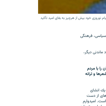
يام نوروزى خود بيش از هرچيز به بقاى اميد تأكيد
سياسى، فرهنگى
 ماندنى ديگر،
 را با مردم
عرها و ترانه
 يك انشاى
هاى از دست
ست. اميدوارم