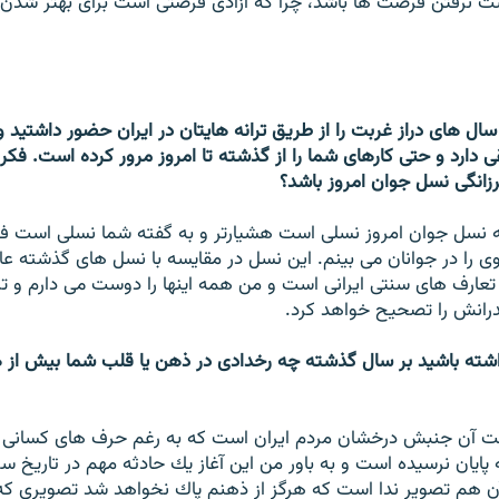
 نرفتن فرصت ها باشد، چرا كه آزادى فرصتى است براى بهتر شدن و
سال هاى دراز غربت را از طريق ترانه هايتان در ايران حضور داشتيد 
 دارد و حتى كارهاى شما را از گذشته تا امروز مرور كرده است. فكر 
رزانگى نسل جوان امروز باشد؟
ه نسل جوان امروز نسلى است هشيارتر و به گفته شما نسلى است فرز
 را در جوانان مى بينم. اين نسل در مقايسه با نسل هاى گذشته عاش
تعارف هاى سنتى ايرانى است و من همه اينها را دوست مى دارم و ترد
رانش را تصحيح خواهد كرد.
اشته باشيد بر سال گذشته چه رخدادى در ذهن يا قلب شما بيش از 
ت آن جنبش درخشان مردم ايران است كه به رغم حرف هاى كسانى كه
پايان نرسيده است و به باور من اين آغاز يك حادثه مهم در تاريخ 
ن هم تصوير ندا است كه هرگز از ذهنم پاك نخواهد شد تصويرى كه ه