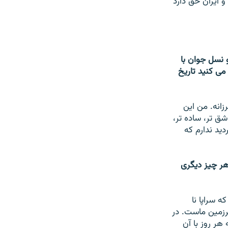
 ايران حق دارد
و نسل جوان با
مى كنيد تاريخ
انه. من اين
ق تر، ساده تر،
يد ندارم كه
هر چيز ديگرى
 سراپا نا
سرزمين ماست. در
ر روز با آن