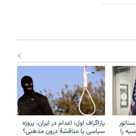
سناتور
پاراگراف اول؛ اعدام در ایران، پروژه
یه را
سیاسی یا مناقشهٔ درون مذهبی؟