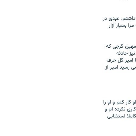
 داشتم. عبدى در
 بسيار آزار
و مهين گرجى كه
يز حادثه
 امير گل حرف
ى رسيد امير از
كار كنم و او را
ارى نكرده ام و
املا استثنايى