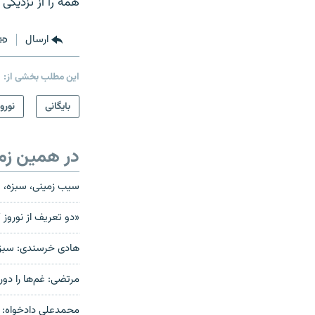
همه را از نزديكى
ارسال
این مطلب بخشی از:
بایگانی
نوروز
در همین زم
سیب زمینی، سبزه، 
«دو تعریف از نوروز 
هادی خرسندی: سبزه
مرتضی: غم‌ها را دور 
محمدعلی دادخواه: