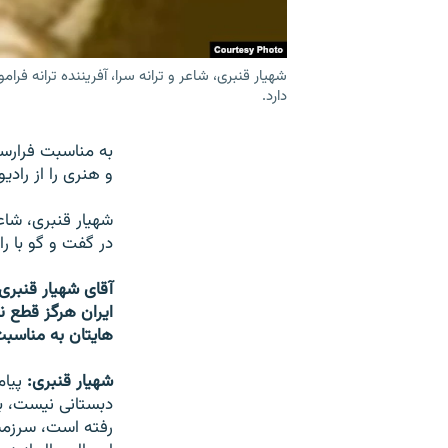
شهيار قنبرى، شاعر و ترانه سرا، آفريننده ترانه فرا
دارد.
به مناسبت فرارس
و هنرى را از راديو
شهيار قنبرى، شاعر
در گفت و گو با را
آقاى شهيار قنبرى!
ايران هرگز قطع نك
هايتان به مناسبت
شهیار قنبری:
پيام
دبستانى نيست، ب
رفته است، سرزمي