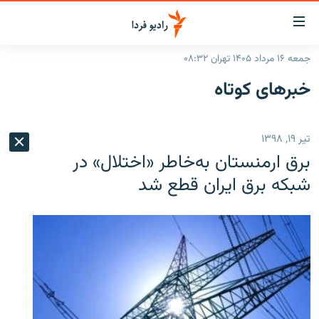
ینک‌های
ابلیت
سترسی
جمعه ۱۶ مرداد ۱۴۰۵ تهران ۰۸:۳۲
ازگشت
صفحه اصلی
خبرهای کوتاه
ازگشت
ایران
ه
نوی
جهان
تیر ۱۹, ۱۳۹۸
صلی
رادیو
فتن
برق ارمنستان به‌خاطر «اختلال» در
ه
پادکست
انتخاب کنید و بشنوید
شبکه برق ایران قطع شد
فحه
چندرسانه‌ای
برنامه‌های رادیویی
ستجو
زنان فردا
فرکانس‌ها
گزارش‌های تصویری
گزارش‌های ویدئویی
English
به ما بپیوندید