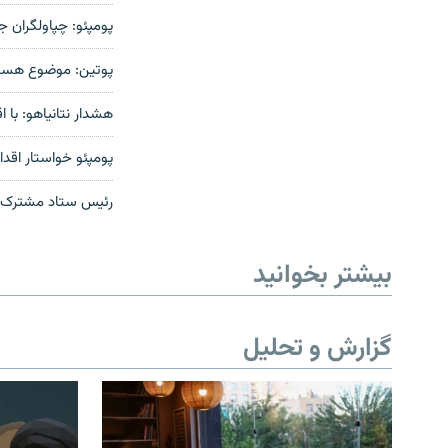
پومپئو: چپاولگران 
پوتین: موضوع هسته
هشدار نتانیاهو: با ا
پومپئو خواستار اقد
رئیس ستاد مشترک ار
بیشتر بخوانید
گزارش و تحلیل