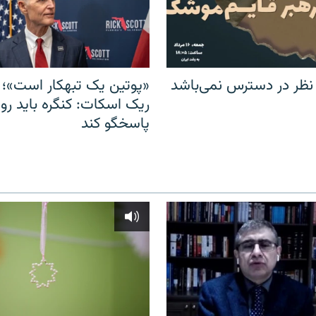
 نظر در دسترس نمی‌باشد
«پوتین یک تبهکار است»؛ 
ریک اسکات: کنگره باید روس
پاسخگو کند