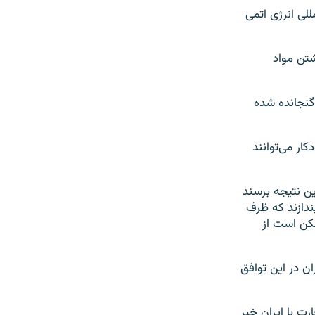
للی انرژی اتمی
شتن مواد
حادیه اروپا روی آن تاکید کرده‌اند در بند ۳۷ برجام گنجانده شده
ار می‌توانند
ین نتیجه برسند
یندازند که ظرف
 ممکن است از
ان در این توافق
رت با ایران خبر