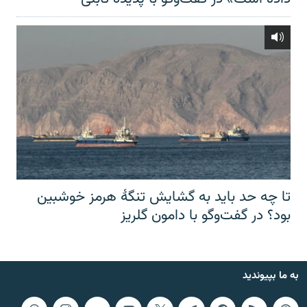
تا چه حد باید به گشایش تنگهٔ هرمز خوشبین
بود؟ در گفت‌وگو با دامون گلریز
به ما بپیوندید