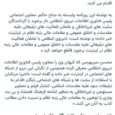
اقدام می کنند.
به نوشته اين روزنامه وابسته به جناح حاکم، معاون اجتماعی
پليس فناوری اطلاعات نيروی انتظامی «از برخورد با گردانندگان
سايت های غيراخلاقی و عاملان فعاليت های تبليغاتی عليه
مقدسات و اخلاق عمومی و مقامات عالی رتبه نظام در اينترنت
خبر داده» و نوشته است: «نيروی انتظامی با عاملان فعاليت
های تبليغاتی عليه مقدسات و اخلاق عمومی و مقامات عالی رتبه
نظام در اينترنت برخورد قاطع خواهد کرد.»
محسن ميربهرسی که کيهان وی را معاون پليس فناوری اطلاعات
نيروی انتظامی معرفی کرده همچنين از نگرانی اين نيرو از شبکه
های اجتماعی در اينترنت خبر داده و گفته است: «اخيرا مرتکبان
با استفاده از سايت ها و شبکه های اجتماعی رايگان اقدام به
تبليغات سوء عليه مقدسات اسلامی، انتشار فيلم و تصاوير
مستهجن و غيراخلاقی به منظور اشاعه فرهنگ فحشاء و بی بند
وباری يا توهين به مقامات عالی رتبه نظام و نسبت دادن مطالب
کذب به آنان می کنند.»