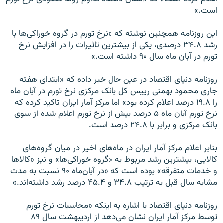
است.»
اين روزنامه همچنين نوشته که «نرخ تورم در گروه خوراکی‌‌ها با
رشد ۳۴.۸ درصدی، يکی از بيشترين تاثيرات را در افزايش نرخ
تورم در آبان ماه سال ۹۰ داشته است.»
روزنامه دنيای اقتصاد در عين حال خبر داده که «ابتدای هفته
جاری محمود بهمنی ریيس کل بانک مرکزی نرخ تورم در آبان ماه
را ۱۹.۸ درصد اعلام کرده بود» اما مرکز آمار ايران تاکيد کرده که
نرخ تورم آبان ماه ۵ درصد بيش از نرخ تورم اعلام شده از سوی
بانک مرکزی و برابر با ۲۴.۸ درصد است.
بنابر اعلام مرکز آمار ايران در ماه‌های اخير در ميان گروه‌های
کالايی، بيشترين رشد مربوط به «گروه خوراکی‌ها» و نيز «کالاها
و خدمات متفرقه» بوده است که «در آبان‌ماه ۹۰ نسبت به مدت
مشابه سال قبل به ترتيب ۳۴.۸ و ۴۵.۴ درصد رشد داشته‌اند.»
روزنامه دنيای اقتصاد با اشاره به اينکه «محاسبات نرخ تورم
توسط مرکز آمار ايران نشان می‌دهد از ارديبهشت سال ۸۹