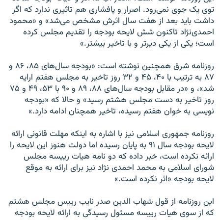
توی يک جوی نمی‌رود. اصرار و پافشاری هم تاثيری ندارد که اگر
داشت بايد بعد از هفت سال اثرش مشخص می‌شد» و «محمود
احمدی‌نژاد تاکنون شش لايحه بودجه را تقديم مجلس کرده
است؛ يکی از يکی ديرتر و با تاخير بيشتر.»
روزنامه شرق همچنين نوشته است: «بودجه سال‌های ۸۵، ۸۶ و
۸۷ به ترتيب با ۴۰، ۴۵ و ۳۲ روز تاخير به مجلس هفتم ارايه
شد»، و «در مقابل بودجه سال‌های ۸۸، ۸۹ و ۹۰ با ۵۳، ۴۹ و ۷۵
روز تاخير به دست مجلس هشتم رسيد» و حالا که «بودجه
‌نويسی به خوان هفتم رسيده، تاخير همچنان ادامه دارد.»
روزنامه جمهوری اسلامی نيز با اشاره به اينکه مهلت قانونی ارائه
لايحه بودجه سال ۹۱ به پايان رسيده اما دولت هنوز اين لايحه را
ارائه نکرده است، خبر داده که دو نامه هيات ریيسه مجلس
شورای اسلامی به محمد احمدی نژاد نيز برای ارائه به موقع
لايحه بودجه «اثر نکرده است.»
اين روزنامه از قول شهاب الدين صدر نایب ریيس مجلس هشتم
که از سوی هيات ریيسه مسئول رسيدگی به ارائه لايحه بودجه