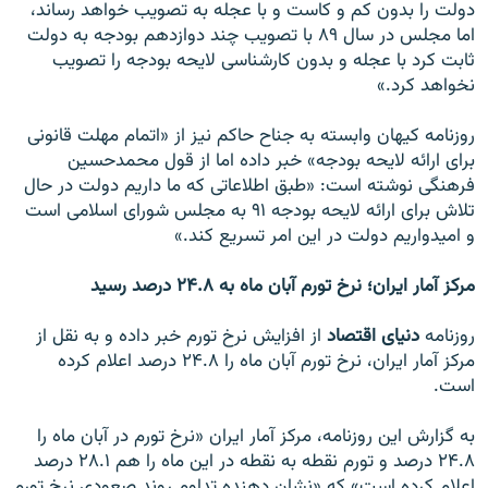
دولت را بدون کم و کاست و با عجله به تصويب خواهد رساند،
اما مجلس در سال ۸۹ با تصويب چند دوازدهم بودجه به دولت
ثابت کرد با عجله و بدون کارشناسی لايحه بودجه را تصويب
نخواهد کرد.»
روزنامه کيهان وابسته به جناح حاکم نيز از «اتمام مهلت قانونی
برای ارائه لايحه بودجه» خبر داده اما از قول محمدحسين
فرهنگی نوشته است: «طبق اطلاعاتی که ما داريم دولت در حال
تلاش برای ارائه لايحه بودجه ۹۱ به مجلس شورای اسلامی است
و اميدواريم دولت در اين امر تسريع کند.»
مرکز آمار ايران؛ نرخ تورم آبان ماه به ۲۴.۸ درصد رسيد
روزنامه
دنيای اقتصاد
از افزايش نرخ تورم خبر داده و به نقل از
مرکز آمار ايران، نرخ تورم آبان ماه را ۲۴.۸ درصد اعلام کرده
است.
به گزارش اين روزنامه، مرکز آمار ايران «نرخ تورم در آبان ماه را
۲۴.۸ درصد و تورم نقطه به نقطه در اين ماه را هم ۲۸.۱ درصد
اعلام کرده است» که «نشان ‌دهنده تداوم روند صعودی نرخ تورم