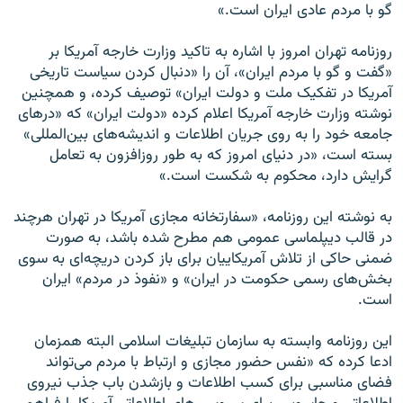
‌گو با مردم عادی ايران است.»
روزنامه تهران امروز با اشاره به تاکيد وزارت خارجه آمريکا بر
«گفت و گو با مردم ايران»، آن را «دنبال کردن سياست تاريخی
آمريکا در تفکيک ملت و دولت ايران» توصيف کرده، و همچنين
نوشته وزارت خارجه آمريکا اعلام کرده «دولت ايران» که «درهای
جامعه خود را به روی جريان اطلاعات و انديشه‌های بين‌المللی»
بسته است، «در دنيای امروز که به طور روزافزون به تعامل
گرايش دارد، محکوم به شکست است.»
به نوشته اين روزنامه، «سفارتخانه مجازی آمريکا در تهران هرچند
در قالب ديپلماسی عمومی هم مطرح شده باشد، به صورت
ضمنی حاکی از تلاش آمريکاييان برای باز کردن دريچه‌ای به سوی
بخش‌های رسمی حکومت در ايران» و «نفوذ در مردم» ايران
است.
اين روزنامه وابسته به سازمان تبليغات اسلامی البته همزمان
ادعا کرده که «نفس حضور مجازی و ارتباط با مردم می‌تواند
فضای مناسبی برای کسب اطلاعات و بازشدن باب جذب نيروی