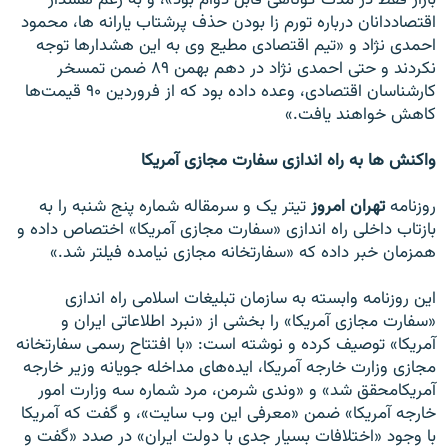
بازار فقط در مدت کوتاهی قابل دوام بود»، و به رغم هشدار
اقتصاددانان درباره تورم زا بودن حذف پرشتاب يارانه ها، محمود
احمدی نژاد و «تيم اقتصادی مطيع وی به اين هشدارها توجه
نکردند و حتی احمدی نژاد در دهم بهمن ۸۹ ضمن تمسخر
کارشناسان اقتصادی، وعده داده بود که از فروردين ۹۰ قيمت‌ها
کاهش خواهند يافت.»
واکنش ها به راه اندازی سفارت مجازی آمريکا
روزنامه
تهران امروز
تيتر يک و سرمقاله شماره پنج شنبه را به
بازتاب داخلی راه اندازی «سفارت مجازی آمريکا» اختصاص داده و
همزمان خبر داده که «سفارتخانه مجازی نيامده فيلتر شد.»
اين روزنامه وابسته به سازمان تبليغات اسلامی راه اندازی
«سفارت مجازی آمريکا» را بخشی از «نبرد اطلاعاتی ايران و
آمريکا» توصيف کرده و نوشته است: «با افتتاح رسمی سفارتخانه
مجازی وزارت خارجه آمريکا، ايده‌های مداخله جويانه وزير خارجه
آمريکا‌محقق شد» و «وندی شرمن، مرد شماره سه وزارت امور
خارجه آمريکا» ضمن «معرفی اين وب سايت»، و گفت که آمريکا
با وجود «اختلافات بسيار جدی با دولت ايران» در صدد «گفت ‌و