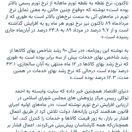
تاکنون، نرخ نقطه به نقطه تورم ماهانه از نرخ تورم رسمی بالاتر
بوده است» نوشته که «وقوع چنين حالتی به معنی تمايل نرخ
تورم در ماه‌های آتی به سمت نرخ‌های بالاتر است به طوری که از
مردادماه ۸۹ تاکنون نيز نرخ تورم هر ماه رو به افزايش گذاشته
است و از ۹.۷ درصد در مرداد ۸۹ به ۲۴.۸ درصد در آبان‌ماه جاری
رسيده است.»
به نوشته این روزنامه، «در سال ۹۰ رشد شاخص بهای کالا‌ها از
رشد شاخص بهای خدمات بيش از سه برابر بوده است به طوری
که نرخ رشد بهای کالاها در ۱۲ ماه منتهی به آبان سالجاری، ۴۳.۱
درصد بوده است درحالی که نرخ رشد بهای خدمات در همين
مدت، ۱۲.۳ درصد بوده است.»
دنیای اقتصاد همچنين خبر داده که سايت وابسته به احمد
توکلی ریيس مرکز پژوهش های مجلس شورای اسلامی در
ارزيابی افزايش نرخ تورم نوشته است: «در ماه‌های اوليه اجرای
قانون هدفمند کردن يارانه‌ها، دولت تلاش کرد از طريق اعمال
فشار بر بازار، به زور قيمت کالاها و خدمات را کنترل کند، اما
همچنان‌که همه کارشناسان پيش‌بينی می‌کردند، اعمال فشار بر