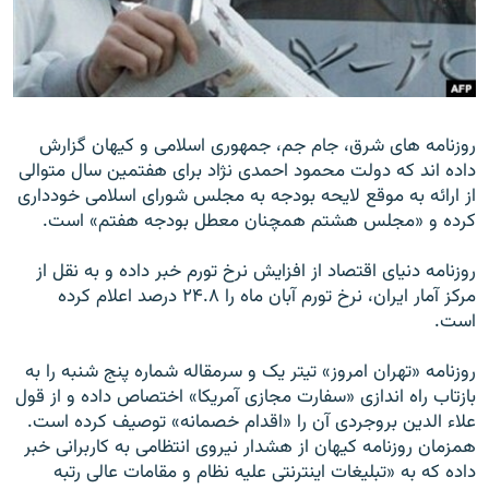
زبان‌های دیگر
روزنامه های شرق، جام جم، جمهوری اسلامی و کيهان گزارش
داده اند که دولت محمود احمدی نژاد برای هفتمين سال متوالی
از ارائه به موقع لايحه بودجه به مجلس شورای اسلامی خودداری
کرده و «مجلس هشتم همچنان معطل بودجه هفتم» است.
روزنامه دنيای اقتصاد از افزايش نرخ تورم خبر داده و به نقل از
مرکز آمار ايران، نرخ تورم آبان ماه را ۲۴.۸ درصد اعلام کرده
است.
روزنامه «تهران امروز» تيتر يک و سرمقاله شماره پنج شنبه را به
بازتاب راه اندازی «سفارت مجازی آمريکا» اختصاص داده و از قول
علاء الدين بروجردی آن را «اقدام خصمانه» توصيف کرده است.
همزمان روزنامه کيهان از هشدار نيروی انتظامی به کاربرانی خبر
داده که به «تبليغات اينترنتی عليه نظام و مقامات عالی رتبه