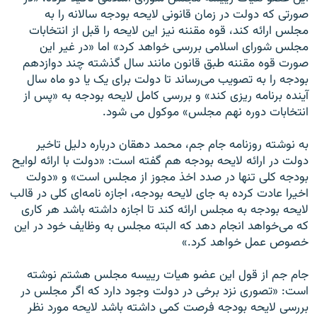
صورتی که دولت در زمان قانونی لايحه بودجه سالانه را به
مجلس ارائه کند، قوه مقننه نيز اين لايحه را قبل از انتخابات
مجلس شورای اسلامی بررسی خواهد کرد» اما «در غير اين
صورت قوه مقننه طبق قانون مانند سال گذشته چند دوازدهم
بودجه را به تصويب می‌رساند تا دولت برای يک يا دو ماه سال
آينده برنامه ريزی کند» و بررسی کامل لايحه بودجه به «پس از
انتخابات دوره نهم مجلس» موکول می شود.
به نوشته روزنامه جام جم، محمد دهقان درباره دليل تاخير
دولت در ارائه لايحه بودجه هم گفته است: «دولت با ارائه لوايح
بودجه کلی تنها در صدد اخذ مجوز از مجلس است» و «دولت
اخيرا عادت کرده به جای لايحه بودجه، اجازه نامه‌ای کلی در قالب
لايحه بودجه به مجلس ارائه کند تا اجازه داشته باشد هر کاری
که می‌خواهد انجام دهد که البته مجلس به وظايف خود در اين
خصوص عمل خواهد کرد.»
جام جم از قول اين عضو هيات ریيسه مجلس هشتم نوشته
است: «تصوری نزد برخی در دولت وجود دارد که اگر مجلس در
بررسی لايحه بودجه فرصت کمی داشته باشد لايحه مورد نظر