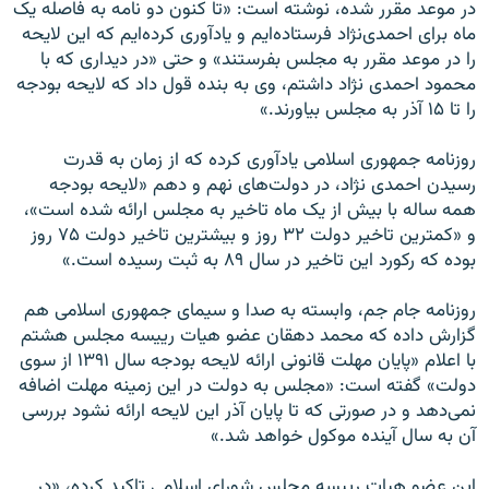
در موعد مقرر شده، نوشته است: «تا کنون دو نامه به فاصله يک
ماه برای احمدی‌نژاد فرستاده‌ايم و يادآوری کرده‌ايم که اين لايحه
را در موعد مقرر به مجلس بفرستند» و حتی «در ديداری که با
محمود احمدی نژاد داشتم، وی به بنده قول داد که لايحه بودجه
را تا ۱۵ آذر به مجلس بياورند.»
روزنامه جمهوری اسلامی يادآوری کرده که از زمان به قدرت
رسيدن احمدی نژاد، در دولت‌های نهم و دهم «لايحه بودجه
همه ساله با بيش از يک ماه تاخير به مجلس ارائه شده است»،
و «کمترين تاخير دولت ۳۲ روز و بيشترين تاخير دولت ۷۵ روز
بوده که رکورد اين تاخير در سال ۸۹ به ثبت رسيده است.»
روزنامه جام جم، وابسته به صدا و سيمای جمهوری اسلامی هم
گزارش داده که محمد دهقان عضو هيات ریيسه مجلس هشتم
با اعلام «پایان مهلت قانونی ارائه لايحه بودجه سال ۱۳۹۱ از سوی
دولت» گفته است: «مجلس به دولت در اين زمينه مهلت اضافه
نمی‌دهد و در صورتی که تا پايان آذر اين لايحه ارائه نشود بررسی
آن به سال آينده موکول خواهد شد.»
اين عضو هيات ریيسه مجلس شورای اسلامی تاکيد کرده، «در