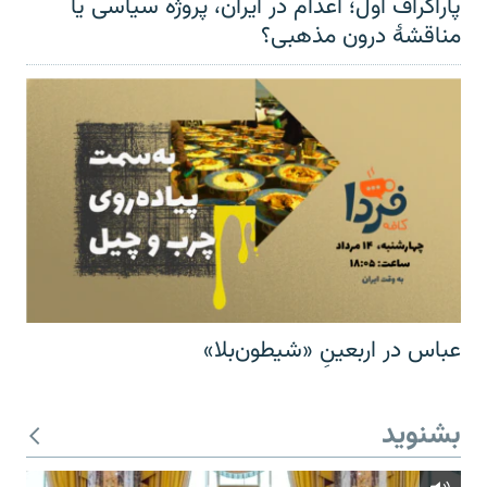
پاراگراف اول؛ اعدام در ایران، پروژه سیاسی یا
مناقشهٔ درون مذهبی؟
عباس در اربعینِ «شیطون‌بلا»
بشنوید