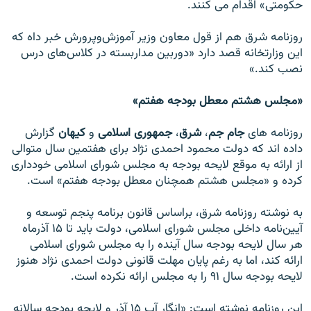
حکومتی» اقدام می کنند.
روزنامه شرق هم از قول معاون وزير آموزش‌وپرورش خبر داه که
اين وزارتخانه قصد دارد «دوربين مداربسته در کلاس‌های درس
نصب کند.»
«مجلس هشتم معطل بودجه هفتم»
روزنامه های
جام جم
،
شرق
،
جمهوری اسلامی
و
کيهان
گزارش
داده اند که دولت محمود احمدی نژاد برای هفتمين سال متوالی
از ارائه به موقع لايحه بودجه به مجلس شورای اسلامی خودداری
کرده و «مجلس هشتم همچنان معطل بودجه هفتم» است.
به نوشته روزنامه شرق، براساس قانون برنامه پنجم توسعه و
آيين‌نامه داخلی مجلس شورای اسلامی، دولت بايد تا ۱۵ آذرماه
هر سال لايحه بودجه سال آينده را به مجلس شورای اسلامی
ارائه کند، اما به رغم پايان مهلت قانونی دولت احمدی نژاد هنوز
لايحه بودجه سال ۹۱ را به مجلس ارائه نکرده است.
اين روزنامه نوشته است: «انگار آب ۱۵ آذر و لايحه بودجه سالانه