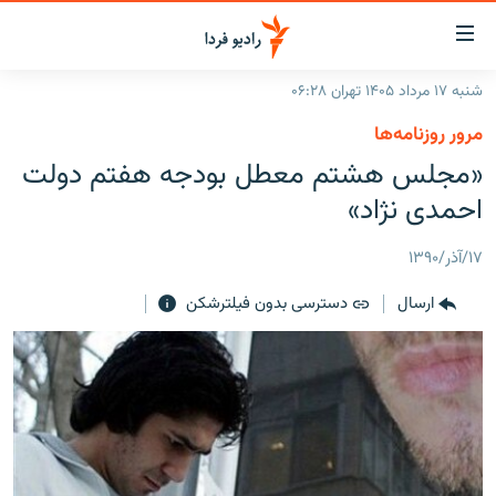
ینک‌های
ابلیت
سترسی
شنبه ۱۷ مرداد ۱۴۰۵ تهران ۰۶:۲۸
ازگشت
صفحه اصلی
مرور روزنامه‌ها
ازگشت
ایران
«مجلس هشتم معطل بودجه هفتم دولت
ه
نوی
جهان
احمدی نژاد»
صلی
رادیو
فتن
۱۷/آذر/۱۳۹۰
ه
پادکست
انتخاب کنید و بشنوید
فحه
ارسال
دسترسی بدون فیلترشکن
چندرسانه‌ای
برنامه‌های رادیویی
ستجو
زنان فردا
فرکانس‌ها
گزارش‌های تصویری
گزارش‌های ویدئویی
English
به ما بپیوندید