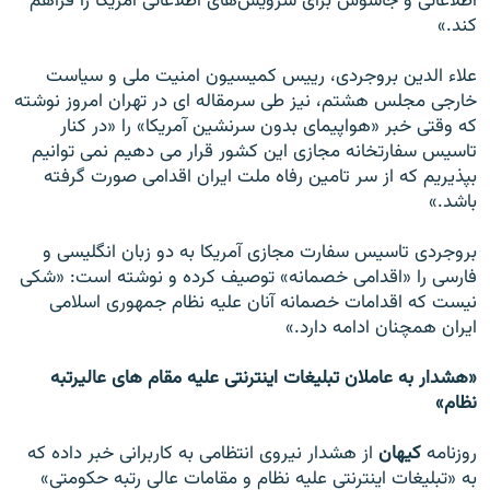
اطلاعاتی و جاسوس برای سرويس‌های اطلاعاتی آمريکا را فراهم
کند.»
علاء الدين بروجردی، ریيس کميسيون امنيت ملی و سياست
خارجی مجلس هشتم، نيز طی سرمقاله ای در تهران امروز نوشته
که وقتی خبر «هواپيمای بدون سرنشين آمريکا» را «در کنار
تاسيس سفارتخانه مجازی اين کشور قرار می دهيم نمی توانيم
بپذيريم که از سر تامين رفاه ملت ايران اقدامی صورت گرفته
باشد.»
بروجردی تاسيس سفارت مجازی آمريکا به دو زبان انگليسی و
فارسی را «اقدامی خصمانه» توصيف کرده و نوشته است: «شکی
نيست که اقدامات خصمانه آنان عليه نظام جمهوری اسلامی
ايران همچنان ادامه دارد.»
«هشدار به عاملان تبليغات اينترنتی عليه مقام های عاليرتبه
نظام»
روزنامه
کيهان
از هشدار نيروی انتظامی به کاربرانی خبر داده که
به «تبليغات اينترنتی عليه نظام و مقامات عالی رتبه حکومتی»