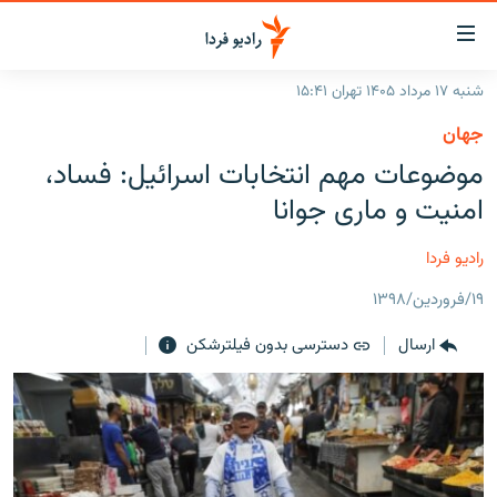
ینک‌های
ابلیت
سترسی
شنبه ۱۷ مرداد ۱۴۰۵ تهران ۱۵:۴۱
ازگشت
صفحه اصلی
جهان
ازگشت
ایران
موضوعات مهم انتخابات اسرائیل: فساد،
ه
نوی
جهان
امنیت و ماری جوانا
صلی
رادیو
فتن
رادیو فردا
ه
پادکست
انتخاب کنید و بشنوید
فحه
۱۹/فروردین/۱۳۹۸
چندرسانه‌ای
برنامه‌های رادیویی
ستجو
ارسال
دسترسی بدون فیلترشکن
زنان فردا
فرکانس‌ها
گزارش‌های تصویری
گزارش‌های ویدئویی
English
به ما بپیوندید