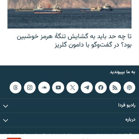
تا چه حد باید به گشایش تنگهٔ هرمز خوشبین
بود؟ در گفت‌وگو با دامون گلریز
به ما بپیوندید
رادیو فردا
درباره
© ۲۰۲۶ تمام حقوق این وب‌سایت، بر اساس مقررات کپی‌رایت، برای رادیو فردا