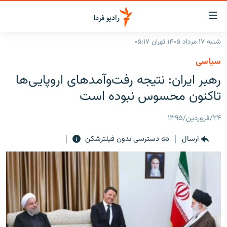
ینک‌های
ابلیت
سترسی
شنبه ۱۷ مرداد ۱۴۰۵ تهران ۰۵:۱۷
ازگشت
صفحه اصلی
سیاسی
ازگشت
ایران
رهبر ایران: نتیجه رفت‌وآمدهای اروپایی‌ها
ه
نوی
جهان
تاکنون محسوس نبوده است
صلی
رادیو
فتن
۲۴/فروردین/۱۳۹۵
ه
پادکست
انتخاب کنید و بشنوید
فحه
ارسال
دسترسی بدون فیلترشکن
چندرسانه‌ای
برنامه‌های رادیویی
ستجو
زنان فردا
فرکانس‌ها
گزارش‌های تصویری
گزارش‌های ویدئویی
English
به ما بپیوندید