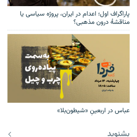
پاراگراف اول؛ اعدام در ایران، پروژه سیاسی یا
مناقشهٔ درون مذهبی؟
عباس در اربعینِ «شیطون‌بلا»
بشنوید