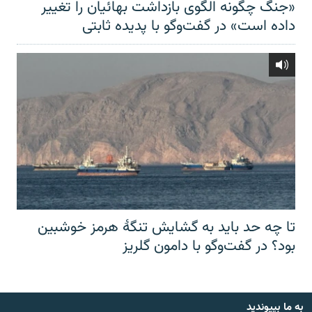
«جنگ چگونه الگوی بازداشت بهائیان را تغییر
داده است» در گفت‌وگو با پدیده ثابتی
تا چه حد باید به گشایش تنگهٔ هرمز خوشبین
بود؟ در گفت‌وگو با دامون گلریز
به ما بپیوندید