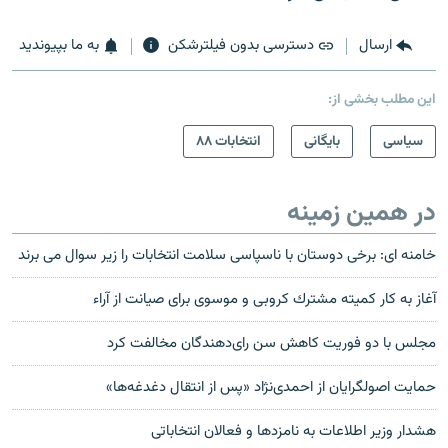
ارسال
دسترسی بدون فیلترشکن
به ما بپیوندید
این مطلب بخشی از:
سیاسی
بایگانی
انتخابات ۸۸
در همین زمینه
خامنه ای: برخی دوستان با ناسپاسی سلامت انتخابات را زیر سوال می برند
آغاز به كار كميته مشترك كروبى و موسوى براى صيانت از آراء
مجلس با دو فوریت کاهش سن رای‌دهندگان مخالفت کرد
حمايت اصولگرايان از احمدی‌نژاد «پس از انتقال دغدغه‌ها»
هشدار وزیر اطلاعات به نامزدها و فعالان انتخاباتی