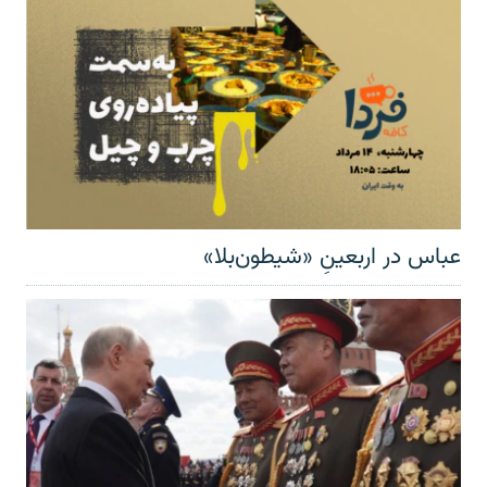
عباس در اربعینِ «شیطون‌بلا»