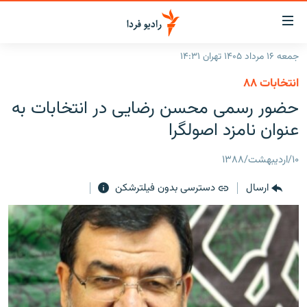
ینک‌های
ابلیت
سترسی
جمعه ۱۶ مرداد ۱۴۰۵ تهران ۱۴:۳۱
ازگشت
صفحه اصلی
انتخابات ۸۸
ازگشت
ایران
حضور رسمى محسن رضايى در انتخابات به
ه
نوی
جهان
عنوان نامزد اصولگرا
صلی
رادیو
فتن
۱۰/اردیبهشت/۱۳۸۸
ه
پادکست
انتخاب کنید و بشنوید
فحه
ارسال
دسترسی بدون فیلترشکن
چندرسانه‌ای
برنامه‌های رادیویی
ستجو
زنان فردا
فرکانس‌ها
گزارش‌های تصویری
گزارش‌های ویدئویی
English
به ما بپیوندید