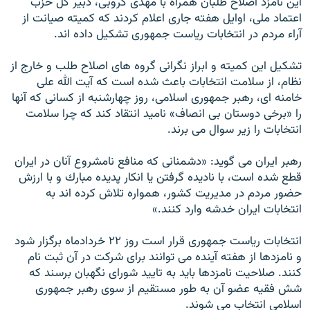
اين نامزد اصلاح طلبان همراه با مهدى كروبى، دبير كل حزب
اعتماد ملى، اوايل هفته جارى اعلام كردند كه كميته صيانت از
آراء مردم در انتخابات رياست جمهورى تشكيل داده اند.
تشكيل اين كميته و ابراز نگرانى گروه هاى اصلاح طلب و خارج از
نظام، از سلامت انتخابات باعث شده است كه آيت الله على
خامنه اى، رهبر جمهورى اسلامى، روز چهارشنبه از كسانى كه آنها
را «برخى دوستان بى انصاف» ناميد انتقاد كند كه چرا سلامت
انتخابات را زير سوال مى برند.
رهبر ايران مى گويد: «دشمنانى كه منافع نامشروع آنان در ايران
قطع شده است، با ناديده گرفتن يا انكار پديده مبارك و با ارزش
حضور مردم در مديريت كشور، همواره تلاش كرده ‌اند به
انتخابات ايران خدشه وارد كنند.»
انتخابات رياست جمهورى قرار است روز ۲۲ خردادماه برگزار شود
و نامزدها از هفته آينده مى توانند براى شركت در آن ثبت نام
كنند. صلاحيت نامزدها بايد به تاييد شوراى نگهبان برسند كه
شش فقيه عضو آن به طور مستقيم از سوى رهبر جمهورى
اسلامى انتخاب مى شوند.