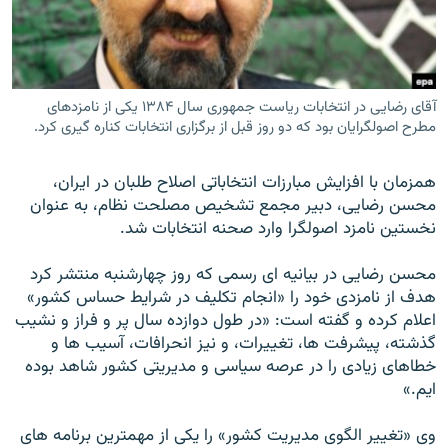
آقاى رضايى در انتخابات رياست جمهورى سال ۱۳۸۴ يكى از نامزدهاى
زبان‌های دیگر
مطرح اصولگرایان بود كه دو روز قبل از برگزاری انتخابات كناره گيرى كرد.
همزمان با افزايش مبارزات انتخاباتى اصلاح طلبان در ايران،
محسن رضايى، دبير مجمع تشخيص مصلحت نظام، به عنوان
نخستين نامزد اصولگرا وارد صحنه انتخابات شد.
محسن رضايى در بيانيه اى رسمى كه روز چهارشنبه منتشر كرد
هدف از نامزدى خود را «انجام تكليف در شرايط حساس كشور»
اعلام كرده و گفته است: «در طول دوازده سال پر و فراز و نشيب
گذشته، پيشرفت ها، تغييرات، و نيز انحرافات، آسيب ها و
خطاهاى زيادى را در عرصه سياسى و مديريتى كشور شاهد بوده
ايم.»
وى «تغيير الگوى مديريت كشور» را يكى از مهمترين برنامه هاى