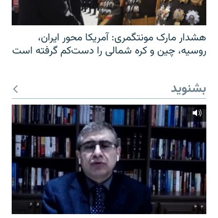
هشدار مارک مونتگمری: آمریکا محور ایران،
روسیه، چین و کره شمالی را دست‌کم گرفته است
بشنوید