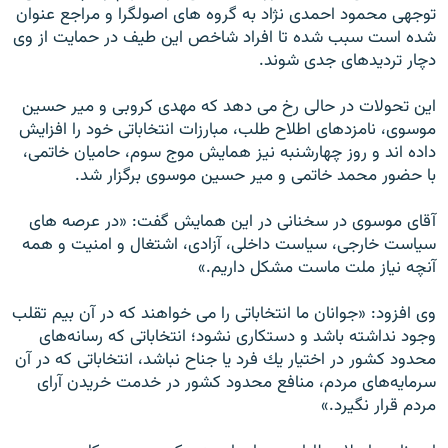
توجهى محمود احمدى نژاد به گروه هاى اصولگرا و مراجع عنوان
شده است سبب شده تا افراد شاخص اين طيف در حمايت از وى
دچار ترديدهاى جدى شوند.
اين تحولات در حالى رخ مى دهد كه مهدى كروبى و مير حسين
موسوى، نامزدهاى اطلاح طلب، مبارزات انتخاباتى خود را افزايش
داده اند و روز چهارشنبه نيز همايش موج سوم، حاميان خاتمى،
با حضور محمد خاتمى و مير حسين موسوى برگزار شد.
آقاى موسوى در سخنانى در اين همايش گفت: «در عرصه‌ هاى
سياست خارجى، سياست داخلى، آزادى، اشتغال و امنيت و همه
آنچه نياز ملت ماست مشكل داريم.»
وى افزود: «جوانان ما انتخاباتى را مى‌ خواهند كه در آن بيم تقلب
وجود نداشته باشد و دستكارى نشود؛ انتخاباتى كه رسانه‌هاى
محدود كشور در اختيار يك فرد يا جناح نباشد، انتخاباتى كه در آن
سرمايه‌هاى مردم، منافع محدود كشور در خدمت خريدن آراى
مردم قرار نگيرد.»