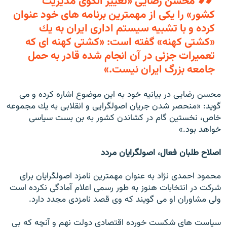
محسن رضایی «تغيير الگوى مديريت
كشور» را يكى از مهمترين برنامه هاى خود عنوان
كرده و با تشبيه سيستم ادارى ايران به يك
«كشتى كهنه» گفته است: «كشتى كهنه اى كه
تعميرات جزئى در آن انجام شده قادر به حمل
جامعه بزرگ ايران نيست.»
محسن رضايى در بيانيه خود به اين موضوع اشاره كرده و مى
گويد: «منحصر شدن جريان اصولگرايى و انقلابى به يك مجموعه
خاص، نخستين گام در كشاندن كشور به بن بست سياسى
خواهد بود.»
اصلاح طلبان فعال، اصولگرايان مردد
محمود احمدى نژاد به عنوان مهمترين نامزد اصولگرايان براى
شركت در انتخابات هنوز به طور رسمى اعلام آمادگى نكرده است
ولى مشاوران او مى گويند كه وى قصد نامزدى مجدد دارد.
سياست هاى شكست خورده اقتصادى دولت نهم و آنچه كه بى