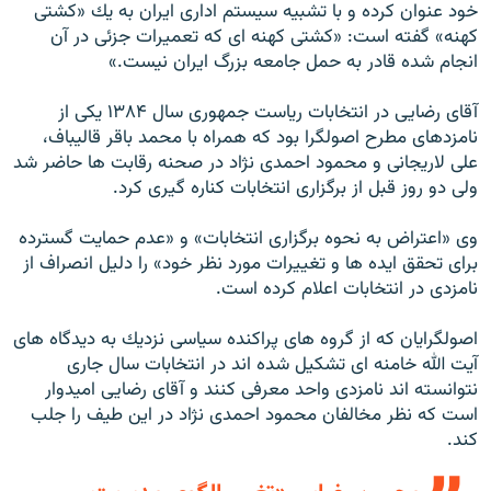
خود عنوان كرده و با تشبيه سيستم ادارى ايران به يك «كشتى
كهنه» گفته است: «كشتى كهنه اى كه تعميرات جزئى در آن
انجام شده قادر به حمل جامعه بزرگ ايران نيست.»
آقاى رضايى در انتخابات رياست جمهورى سال ۱۳۸۴ يكى از
نامزدهاى مطرح اصولگرا بود كه همراه با محمد باقر قاليباف،
على لاريجانى و محمود احمدى نژاد در صحنه رقابت ها حاضر شد
ولى دو روز قبل از برگزاری انتخابات كناره گيرى كرد.
وى «اعتراض به نحوه برگزارى انتخابات» و «عدم حمايت گسترده
براى تحقق ايده ها و تغييرات مورد نظر خود» را دليل انصراف از
نامزدى در انتخابات اعلام كرده است.
اصولگرايان كه از گروه هاى پراكنده سياسى نزديك به ديدگاه هاى
آيت الله خامنه اى تشكيل شده اند در انتخابات سال جارى
نتوانسته اند نامزدى واحد معرفى كنند و آقاى رضايى اميدوار
است كه نظر مخالفان محمود احمدى نژاد در اين طيف را جلب
كند.