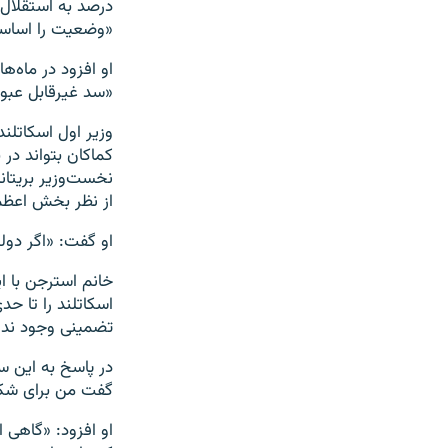
درصد به استقلال ر
«وضعيت را اساسا
او افزود در ماه‌ه
«سد غیرقابل عبو
وزیر اول اسکاتلن
کماکان بتواند در 
نخست‌وزیر بریتانی
از نظر بخش اعظم
او گفت: «اگر دول
خانم استرجن با ا
اسکاتلند را تا ح
تضمینی وجود ندارد
در پاسخ به این س
گفت من برای شکس
او افزود: «گاهی 