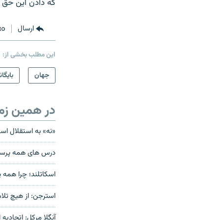
که دادن این حق ا
ارسال
این مطلب بخشی از:
جهان
بایگان
در همین زم
«نه» به استقلال اسکات
درس های همه پرسی 
اسکاتلند؛ چرا همه پ
استرجن: از هیچ تلاشی
آنگلا مرکل: اتحادیه 