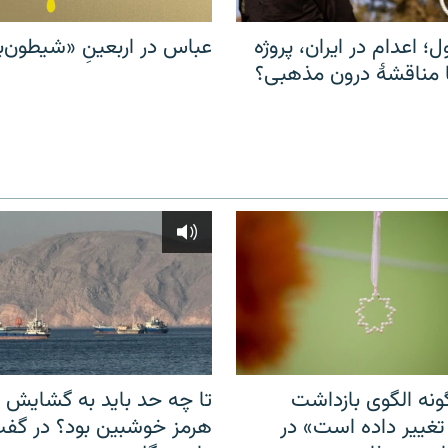
ل؛ اعدام در ایران، پروژه
عباس در اربعینِ «شیطون‌بل
مناقشهٔ درون مذهبی؟
نه الگوی بازداشت
تا چه حد باید به گشایش ت
 تغییر داده است» در
هرمز خوشبین بود؟ در گفت‌