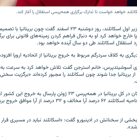
اتلند خواهد خواست تا تدارک برگزاری همه‌پرسی استقلال را آغاز کند.
نیکولا استرجن، وزیر اول اسکاتلند، روز دوشنبه ۲۳ اسفند گفت چون بری
پا خارج خواهد کرد او به دنبال فراهم کردن زمینه‌های قانونی برای ب
د استقلال اسکاتلند طی دو سال آینده خواهد بود.
ری به کلاف سردرگم مربوط به خروج بریتانیا از اتحادیه اروپا افزود
ری آسوشیتدپرس، خانم استرجن گفت تلاش خواهد کرد به سرعت به ر
ز بریتانیا جدا شوند چون اسکاتلند را مجبور کرده‌اند «برگزیت سختی» 
.
اکثریت رای‌دهندگان در کل بریتانیا در همه‌پرسی ۲۳ ژوئن پارسال به خروج
رای دادند ولی در ناحیه اسکاتلند ۶۲ درصد آرا مخالف و ۳۲ درصد از آ
خشی از سخنانش در ادینبورو گفت: «اسکاتلند نباید در مسیری قرار 
شد».