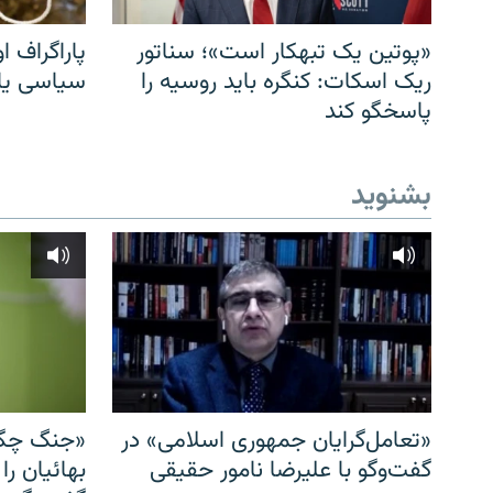
«پوتین یک تبهکار است»؛ سناتور
پاراگراف او
ریک اسکات: کنگره باید روسیه را
سیاسی یا 
پاسخگو کند
بشنوید
«تعامل‌گرایان جمهوری اسلامی» در
«جنگ چگو
گفت‌وگو با علیرضا نامور حقیقی
بهائیان را