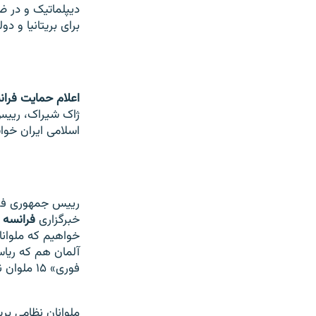
دیپلماتیک و در ض
برای بریتانیا و 
اعلام حمایت فرانسه
ژاک شیراک، رییس 
اسلامی ایران خواست
رییس جمهوری فران
خبرگزاری
فرانسه
گ
خواهیم که ملوانان
آلمان هم که ریاست
فوری»
۱۵
ملوان ن
ملوانان نظامی بریت