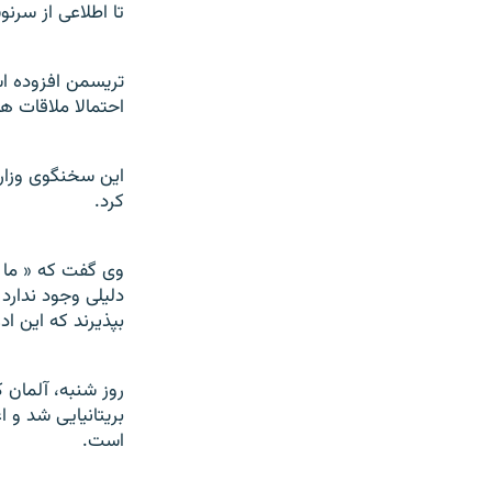
تا اطلاعی از سرن
تریسمن افزوده ا
احتمالا ملاقات ها
این سخنگوی وزارت 
کرد.
وی گفت که « ما کا
دليلی وجود ندارد 
بپذيرند که اين اد
روز شنبه، آلمان ک
بريتانيايی شد و ا
است.