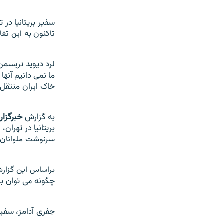
سفير بريتانيا در ت
تاکنون به اين تق
لرد ديويد تريسمن
ما نمی دانيم آنه
خاک ايران منتقل 
به گزارش
خبرگزار
بريتانيا در تهران،
سرنوشت ملوانان 
براساس اين گزارش،
چگونه می توان با
جفری آدامز، سفير 