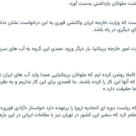
وشت ملوانان بازداشتی بدست آورد.
ست که وزارت خارجه ايران واکنشی فوری به ابن درخواست نشان ندا
ی ديگری در راه باشد.
امور خارجه بریتانیا، بار ديگر ورود عمدی اين گروه به آب های سرزمي
ملا روشن کرده ايم که ملوانان بريتانيايی عمدا وارد آب های ايران ن
که آنها اين کار را کرده باشند. ما قصدی برای اين کار نداريم و به نظرم
عا حقيقت دارد.»
ه رياست دوره ای اتحاديه اروپا را برعهده دارد خواستار «آزادی فوری» 
علام کرد که سفير اين کشور در تهران نيز با مقامات ايرانی در اين باره