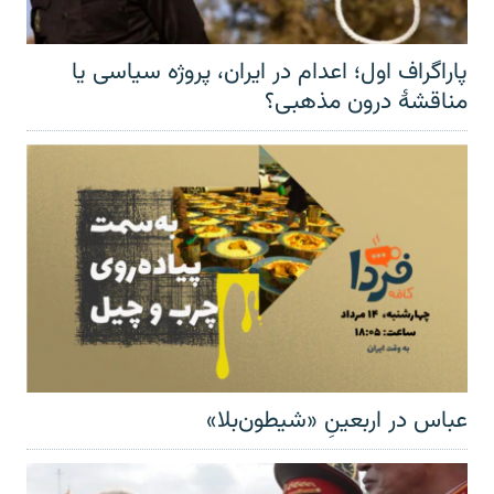
پاراگراف اول؛ اعدام در ایران، پروژه سیاسی یا
مناقشهٔ درون مذهبی؟
عباس در اربعینِ «شیطون‌بلا»