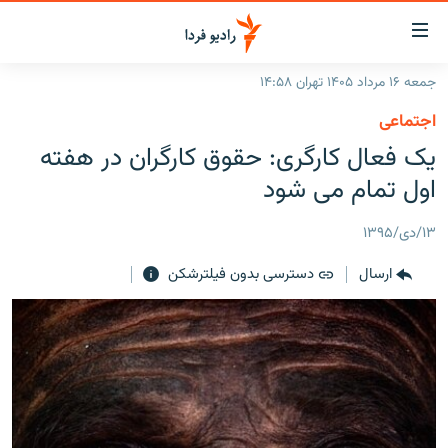
ینک‌های
ابلیت
سترسی
جمعه ۱۶ مرداد ۱۴۰۵ تهران ۱۴:۵۸
ازگشت
صفحه اصلی
اجتماعی
ازگشت
ایران
یک فعال کارگری: حقوق کارگران در هفته
ه
نوی
جهان
اول تمام می شود
صلی
رادیو
فتن
۱۳/دی/۱۳۹۵
ه
پادکست
انتخاب کنید و بشنوید
فحه
ارسال
دسترسی بدون فیلترشکن
چندرسانه‌ای
برنامه‌های رادیویی
ستجو
زنان فردا
فرکانس‌ها
گزارش‌های تصویری
گزارش‌های ویدئویی
English
به ما بپیوندید