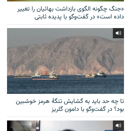
«جنگ چگونه الگوی بازداشت بهائیان را تغییر
داده است» در گفت‌وگو با پدیده ثابتی
تا چه حد باید به گشایش تنگهٔ هرمز خوشبین
بود؟ در گفت‌وگو با دامون گلریز