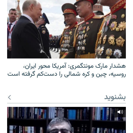
هشدار مارک مونتگمری: آمریکا محور ایران،
روسیه، چین و کره شمالی را دست‌کم گرفته است
بشنوید