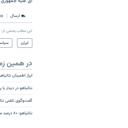
ای علیه جمهوری ا
ارسال
این مطلب بخشی از:
ايران
سیاس
در همین زم
ابراز اطمینان نتانیا
نتانیاهو در دیدار با
گفت‌وگوی تلفنی نتان
نتانیاهو: ۸۰ درصد مشکلات امنیتی اسرائیل ناشی از ایران است