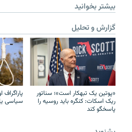
بیشتر بخوانید
گزارش و تحلیل
«پوتین یک تبهکار است»؛ سناتور
پاراگراف او
ریک اسکات: کنگره باید روسیه را
سیاسی یا 
پاسخگو کند