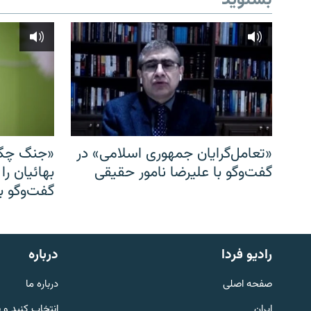
بشنوید
«تعامل‌گرایان جمهوری اسلامی» در
«جنگ چگو
گفت‌وگو با علیرضا نامور حقیقی
بهائیان را
گفت‌وگو با
English
رادیو فردا
درباره
به ما بپیوندید
صفحه اصلی
درباره ما
ایران
انتخاب کنید و 