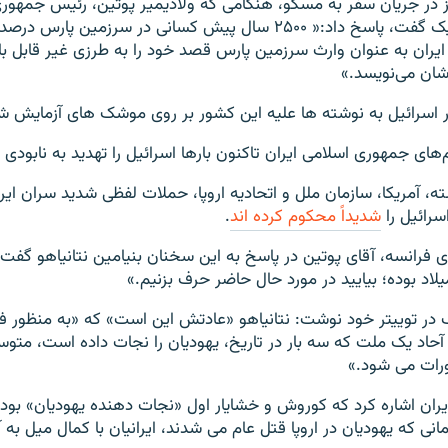
 در جریان سفر به مسکو، هنگامی که ولادیمیر پوتین، رئیس جمهور
پوریم را به او تبریک گفت، پاسخ داد:« ۲۵۰۰ سال پیش کسانی در سرزمین
 ایران به عنوان وارث سرزمین پارس قصد خود را به طرزی غیر قابل باو
ان می‌نویسد.»
اسرائیل به نوشته ها علیه این کشور بر روی موشک های آزمایش شده
‌های جمهوری اسلامی ایران تاکنون بارها اسرائیل را تهدید به نابودی ک
، آمریکا، سازمان ملل و اتحادیه اروپا، حملات لفظی شدید سران ایرا
رائیل را
شدیداً محکوم کرده اند
.
ی فرانسه، آقای پوتین در پاسخ به این سخنان بنیامین نتانیاهو گفت: 
در توییتر خود نوشت: نتانیاهو «عادتش این است» که «به منظور 
 آحاد یک ملت که سه بار در تاریخ، یهودیان را نجات داده است، متوس
ورات می شود.»
ایران اشاره کرد که کوروش و خشایار اول «نجات دهنده یهودیان» بود
انی که یهودیان در اروپا قتل عام می شدند، ایرانیان با کمال میل به آن