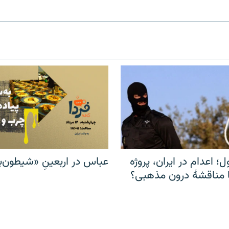
ل؛ اعدام در ایران، پروژه
عباس در اربعینِ «شیطون‌بل
مناقشهٔ درون مذهبی؟