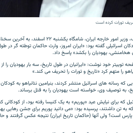
حریف تورات کرده است
محمد جواد ظریف،‌ وزیر امور خارجه ایران، شامگاه یکشنبه ۲
کان اسرائیلی گفته بود: «ایران امروز، وارث حاکمان توطئه گر در طول
 هخامنشی، یهودیان را بکشد» پاسخ داد.
ه توییتر خود نوشت: «ایرانیان در طول تاریخ، سه بار یهودیان را از 
یاهو را متهم کرد «تاریخ و تورات را تحریف می کند.»
ی که رسانه های اسرائیل منتشر کردند، بنیامین نتانیاهو به کودکا
یخ، به توصیف وی، خواسته است یهودیان را به قتل برساند.
ل که برای نیایش عید «پوریم» به یک کنیسا رفته بود،‌ از کودکانی که
ه به تن داشتند، پرسیده بود: «می دانید پوریم برای جشن رهایی یهو
ارس است؟ ولی آنها (حاکمان تاریخ ایران) نتیجه عکس گرفتند و حا