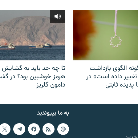
نه الگوی بازداشت
تا چه حد باید به گشایش ت
 تغییر داده است» در
هرمز خوشبین بود؟ در گفت‌
 پدیده ثابتی
دامون گلریز
به ما بپیوندید
بشنوید