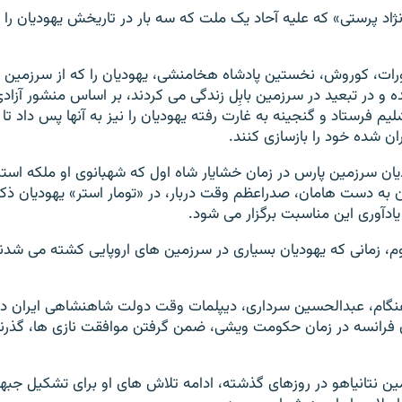
اد پرستی» که علیه آحاد یک ملت که سه بار در تاریخش یهودیان را 
ات، کوروش،‌ نخستین پادشاه هخامنشی، یهودیان را که از سرزمین 
ه و در تبعید در سرزمین بابِل زندگی می کردند، بر اساس منشور آزادی،
یم فرستاد و گنجینه به غارت رفته یهودیان را نیز به آنها پس داد تا 
ن شده خود را بازسازی کنند.
ان سرزمین پارس در زمان خشایار شاه اول که شهبانوی او ملکه استر،
به دست هامان، صدراعظم وقت دربار، در «تومار استر» یهودیان ذ
ادآوری این مناسبت برگزار می شود.
، زمانی که یهودیان بسیاری در سرزمین های اروپایی کشته می شدند،
گام،‌ عبدالحسین سرداری، دیپلمات وقت دولت شاهنشاهی ایران در 
 فرانسه در زمان حکومت ویشی، ضمن گرفتن موافقت نازی ها، گذرنامه
ین نتانیاهو در روزهای گذشته، ادامه تلاش های او برای تشکیل جبهه 