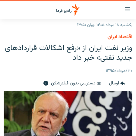
ینک‌های
ابلیت
سترسی
یکشنبه ۱۸ مرداد ۱۴۰۵ تهران ۱۳:۵۱
ازگشت
صفحه اصلی
اقتصاد ایران
ازگشت
ایران
وزیر نفت ایران از «رفع اشکالات قراردادهای
ه
نوی
جهان
جدید نفتی» خبر داد
صلی
رادیو
فتن
۳۰/مرداد/۱۳۹۵
ه
پادکست
انتخاب کنید و بشنوید
فحه
ارسال
دسترسی بدون فیلترشکن
چندرسانه‌ای
برنامه‌های رادیویی
ستجو
زنان فردا
فرکانس‌ها
گزارش‌های تصویری
گزارش‌های ویدئویی
English
به ما بپیوندید