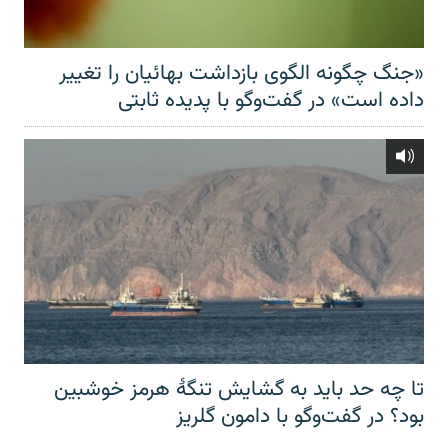
«جنگ چگونه الگوی بازداشت بهائیان را تغییر
داده است» در گفت‌وگو با پدیده ثابتی
تا چه حد باید به گشایش تنگهٔ هرمز خوشبین
بود؟ در گفت‌وگو با دامون گلریز