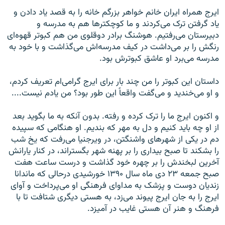
ایرج همراه ایران خانم خواهر بزرگم خانه را به قصد یاد دادن و
یاد گرفتن ترک می‌کردند و ما کوچکترها هم به مدرسه و
دبیرستان می‌رفتیم. هوشنگ برادر دوقلوی من هم کبوتر قهوه‌ای
رنگش را بر می‌داشت در کیف مدرسه‌اش می‌گذاشت و با خود به
مدرسه می‌برد او عاشق کبوترش بود.
داستان این کبوتر را من چند بار برای ایرج گرامی‌ام تعریف کردم،
و او می‌خندید و می‌گفت واقعاً این طور بود؟ من یادم نیست....
و اکنون ایرج ما را ترک کرده و رفته. بدون آنکه به ما بگوید بعد
از او چه باید کنیم و دل به مهر که بندیم. او هنگامی که سپیده
دم در یکی از شهرهای واشنگتن، در ویرجنیا می‌رفت که یخ شب
را بشکند تا صبح بیداری را بر پهنه شهر بگستراند، در کنار یارانش
آخرین لبخندش را بر چهره خود گذاشت و درست ساعت هفت
صبح جمعه ۲۳ دی ماه سال ۱۳۹۰ خورشیدی درحالی که ماندانا
زندیان دوست و پزشک به مداوای فرهنگی او می‌پرداخت و آوای
ایرج را به جان ایرج پیوند می‌زد، به هستی دیگری شتافت تا با
فرهنگ و هنر آن هستی غایب در آمیزد.