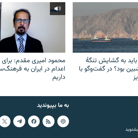
باید به گشایش تنگهٔ
محمود امیری مقدم: برای مب
ین بود؟ در گفت‌وگو با
اعدام در ایران به فرهنگ‌سا
ز
داریم
به ما بپیوندید
بشنوید