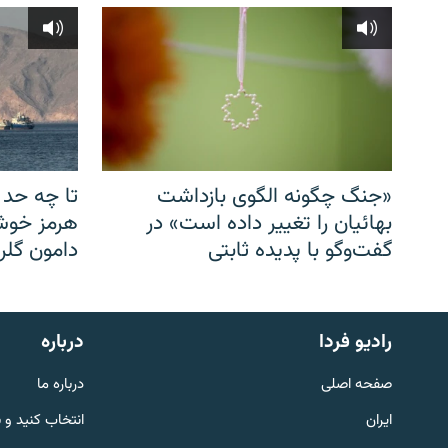
«جنگ چگونه الگوی بازداشت
تا چه حد 
بهائیان را تغییر داده است» در
هرمز خوشب
گفت‌وگو با پدیده ثابتی
دامون گلری
English
رادیو فردا
درباره
به ما بپیوندید
صفحه اصلی
درباره ما
ایران
انتخاب کنید و 