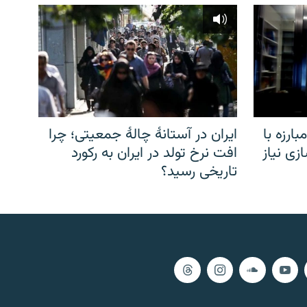
ارزه با
ایران در آستانهٔ چالهٔ جمعیتی؛ چرا
زی نیاز
افت نرخ تولد در ایران به رکورد
تاریخی رسید؟