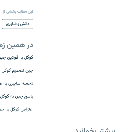
این مطلب بخشی از:
دانش و فناوری
در همین زم
گوگل به قوانین چی
چین تصمیم گوگل مب
«حمله سایبری به ط
پاسخ چین به گوگل: 
اعتراض گوگل به حم
بیشتر بخوانید