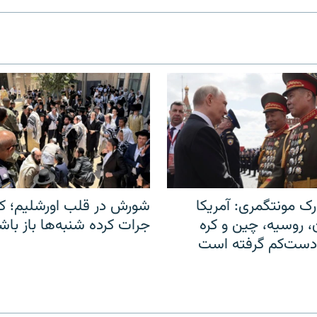
ک مونتگمری: آمریکا
شورش در قلب اورشلیم؛ کا
ن، روسیه، چین و کره
جرات کرده شنبه‌ها باز باش
 دست‌کم گرفته است