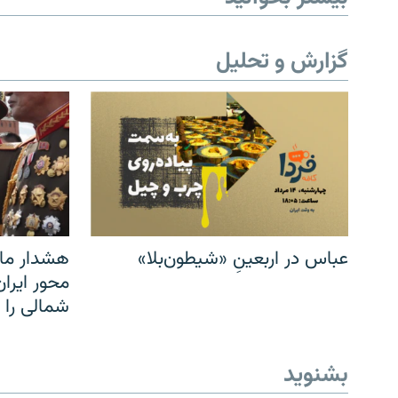
گزارش و تحلیل
عباس در اربعینِ «شیطون‌بلا»
هشدار مار
محور ایرا
شمالی را
بشنوید