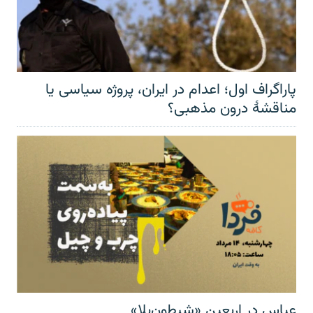
پاراگراف اول؛ اعدام در ایران، پروژه سیاسی یا
مناقشهٔ درون مذهبی؟
عباس در اربعینِ «شیطون‌بلا»