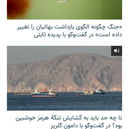
«جنگ چگونه الگوی بازداشت بهائیان را تغییر
داده است» در گفت‌وگو با پدیده ثابتی
تا چه حد باید به گشایش تنگهٔ هرمز خوشبین
بود؟ در گفت‌وگو با دامون گلریز