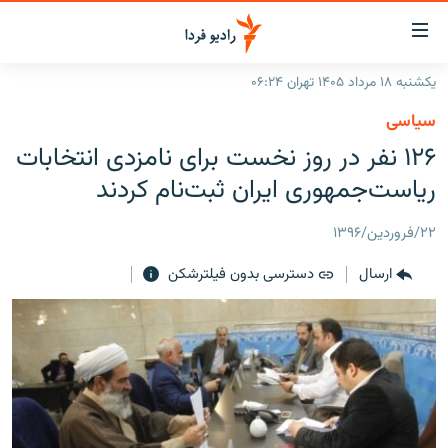
ینک‌های
ابلیت
سترسی
یکشنبه ۱۸ مرداد ۱۴۰۵ تهران ۰۶:۲۴
ازگشت
صفحه اصلی
سیاسی
ازگشت
ایران
۱۲۶ نفر در روز نخست‌ برای نامزدی انتخابات
ه
نوی
جهان
ریاست‌جمهوری ایران ثبت‌نام کردند
صلی
رادیو
فتن
۲۲/فروردین/۱۳۹۶
ه
پادکست
انتخاب کنید و بشنوید
فحه
ارسال
دسترسی بدون فیلترشکن
چندرسانه‌ای
برنامه‌های رادیویی
ستجو
زنان فردا
فرکانس‌ها
گزارش‌های تصویری
گزارش‌های ویدئویی
English
به ما بپیوندید