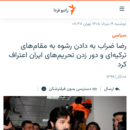
ینک‌های
ابلیت
سترسی
دوشنبه ۱۹ مرداد ۱۴۰۵ تهران ۰۷:۳۸
ازگشت
صفحه اصلی
سیاسی
ازگشت
ایران
رضا ضراب به دادن رشوه به مقام‌های
ه
نوی
جهان
ترکیه‌ای و دور زدن تحریم‌های ایران اعتراف
صلی
رادیو
کرد
فتن
ه
پادکست
انتخاب کنید و بشنوید
۰۸/آذر/۱۳۹۶
فحه
چندرسانه‌ای
برنامه‌های رادیویی
ستجو
ارسال
دسترسی بدون فیلترشکن
زنان فردا
فرکانس‌ها
گزارش‌های تصویری
گزارش‌های ویدئویی
English
به ما بپیوندید