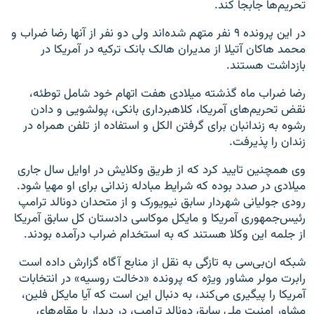
تحریم‌ها جابجا کند.
در این پرونده ۹ نفر متهم شده‌اند ولی دو نفر از آنها رضا ضراب و
محمد هاکان آتیلا از مدیران هالک بانک ترکیه در آمریکا در
بازداشت هستند.
رضا ضراب ماه گذشته میلادی هفت اتهام خود شامل توطئه،
نقض تحریم‌های آمریکا، کلاهبرداری بانکی، پولشویی و دادن
رشوه به زندانبان برای گرفتن الکل و استفاده از تلفن همراه در
زندان را پذیرفت.
وی همچنین تایید کرد که از طریق وکلایش در اوایل سال جاری
میلادی در صدد بوده که شرایط مبادله زندانی برای او مهیا شود.
رودی جولیانی شهردار سابق نیویورک و از متحدان دونالد ترامپ
رئیس‌جمهوری آمریکا و مایکل موکاسی دادستان کل سابق آمریکا
از جلمه این وکلا هستند که به استخدام ضراب درآمده بودند.
شبکه ان‌بی‌سی به تازگی به نقل از منابع آگاه گزارش داده است
رابرت مولر مشاور ویژه که پرونده «دخالت روسیه» در انتخابات
آمریکا را پیگیری ‌می‌کند، به دنبال این است که آیا مایکل فلین،
مشاور امنیت ملی سابق دونالد ترامپ، در دیدار با مقام‌های