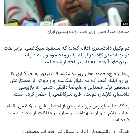
مسعود میرکاظمی، وزیر نفت دولت پیشین ایران
زبان‌های دیگر
دو وکیل دادگستری اعلام کردند که مسعود میرکاظمی، وزیر نفت
دولت احمدی‌نژاد، در ارتباط با پرونده موسوم به «تولید
بنزین‌های آلوده» به دادسرا احضار شده است.
پیمان حاج‌محمود عطار روز یکشنبه، ۹ شهریور به خبرگزاری کار
ایران، ایلنا، گفت که به دنبال شکایت او و دو تن از همکارانش،
مصطفی ترک همدانی و علیرضا دقیقی، شعبه ۱۵ بازپرسی
دادسرای کارکنان دولت، آقای میرکاظمی را احضار کرده است.
به گفته او، بازپرس پرونده پیش از احضار آقای میرکاظمی اقدام
به استعلام از وزارت بهداشت و سازمان حفاظت از محیط زیست
کرده است.
خبرگزاری دانشجویان ایران، ایسنا، نیز اظهارات مصطفی