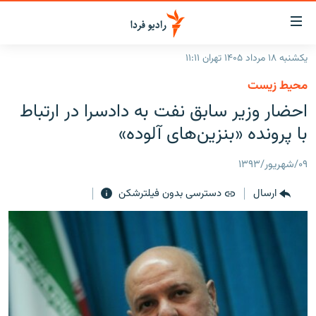
ینک‌های
ابلیت
سترسی
یکشنبه ۱۸ مرداد ۱۴۰۵ تهران ۱۱:۱۱
ازگشت
صفحه اصلی
محیط زیست
ازگشت
ایران
احضار وزیر سابق نفت به دادسرا در ارتباط
ه
نوی
جهان
با پرونده «بنزین‌های آلوده»
صلی
رادیو
فتن
۰۹/شهریور/۱۳۹۳
ه
پادکست
انتخاب کنید و بشنوید
فحه
ارسال
دسترسی بدون فیلترشکن
چندرسانه‌ای
برنامه‌های رادیویی
ستجو
زنان فردا
فرکانس‌ها
گزارش‌های تصویری
گزارش‌های ویدئویی
English
به ما بپیوندید