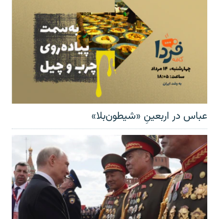
عباس در اربعینِ «شیطون‌بلا»