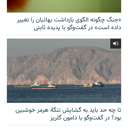
«جنگ چگونه الگوی بازداشت بهائیان را تغییر
داده است» در گفت‌وگو با پدیده ثابتی
تا چه حد باید به گشایش تنگهٔ هرمز خوشبین
بود؟ در گفت‌وگو با دامون گلریز