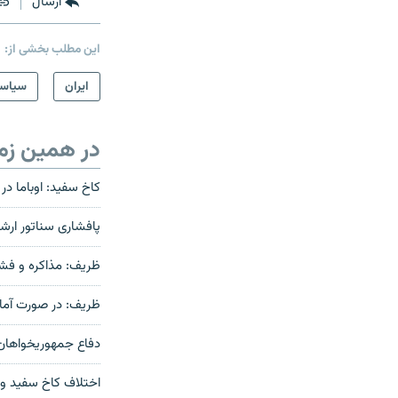
ارسال
این مطلب بخشی از:
ايران
سیاس
در همین زم
کاخ سفید: اوباما در 
پافشاری سناتور ارشد
ظریف: مذاکره و فش
ظریف: در صورت آمادگ
دفاع جمهوریخواهان ک
اختلاف کاخ سفید و ک