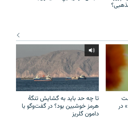
مذهبی؟
شت
تا چه حد باید به گشایش تنگهٔ
» در
هرمز خوشبین بود؟ در گفت‌وگو با
دامون گلریز