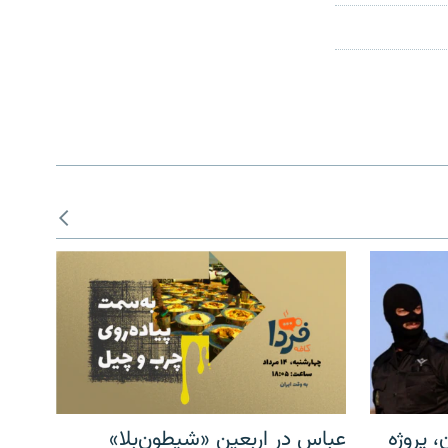
، پروژه
عباس در اربعینِ «شیطون‌بلا»