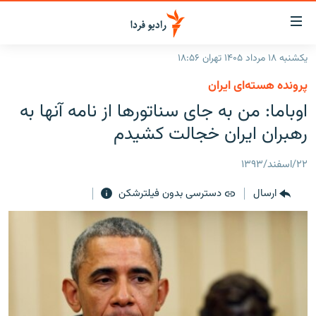
ینک‌های
ابلیت
سترسی
یکشنبه ۱۸ مرداد ۱۴۰۵ تهران ۱۸:۵۶
ازگشت
صفحه اصلی
پرونده هسته‌ای ایران
ازگشت
ایران
اوباما: من به جای سناتورها از نامه آنها به
ه
نوی
جهان
رهبران ایران خجالت کشیدم
صلی
رادیو
فتن
۲۲/اسفند/۱۳۹۳
ه
پادکست
انتخاب کنید و بشنوید
فحه
ارسال
دسترسی بدون فیلترشکن
چندرسانه‌ای
برنامه‌های رادیویی
ستجو
زنان فردا
فرکانس‌ها
گزارش‌های تصویری
گزارش‌های ویدئویی
English
به ما بپیوندید