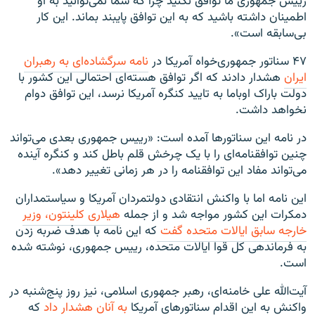
رییس جمهوری ما توافق نکنید چرا که شما نمی‌توانید به او
اطمینان داشته باشید که به این توافق پایبند بماند. این کار
بی‌سابقه است».
۴۷ سناتور جمهوری‌خواه آمریکا در
نامه سرگشاده‌ای به رهبران
ایران
هشدار دادند که اگر توافق هسته‌ای احتمالی این کشور با
دولت باراک اوباما به تایید کنگره آمریکا نرسد، این توافق دوام
نخواهد داشت.
در نامه این سناتورها آمده است: «رییس جمهوری بعدی می‌تواند
چنین توافقنامه‌ای را با یک چرخش قلم باطل کند و کنگره آینده
می‌تواند مفاد این توافقنامه را در هر زمانی تغییر دهد».
این نامه اما با واکنش انتقادی دولتمردان آمریکا و سیاستمداران
دمکرات این کشور مواجه شد و از جمله
هیلاری کلینتون، وزیر
خارجه سابق ایالات متحده گفت
که این نامه با هدف ضربه زدن
به فرماندهی کل قوا ایالات متحده، رییس جمهوری، نوشته شده
است.
آیت‌الله علی خامنه‌ای، رهبر جمهوری اسلامی، نیز روز پنج‌شنبه در
واکنش به این اقدام سناتورهای آمریکا
به آنان هشدار داد
که