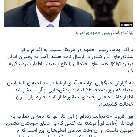
باراک اوباما، رییس جمهوری آمریکا
زبان‌های دیگر
باراک اوباما، رییس جمهوری آمریکا، نسبت به اقدام برخی
سناتورهای این کشور در ارسال نامه هشدارآمیز به رهبران ایران
درباره توافق هسته‌ای احتمالی با کاخ سفید، «اظهار شرمندگی»
کرد.
به گزارش خبرگزاری فرانسه، آقای اوباما در مصاحبه‌ای با «وایس
مدیا» که روز جمعه، ۲۲ اسفند بخش‌هایی از آن منتشر شد،
اظهار داشت: «من به جای سناتورها از نامه به رهبران ایران
خجالت کشیدم».
وی افزود: ««خجالت زده‌ام از این کار آنها که نامه‌ای خطاب به
آیت‌الله [خامنه‌ای] نوشته‌اند، کسی که به ادعای خودشان دشمن
خونین ماست، و آن وقت مدعای اصلی‌شان این است که با