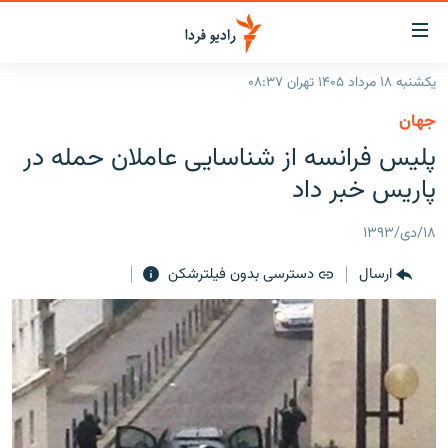
ینک‌های
ابلیت
سترسی
یکشنبه ۱۸ مرداد ۱۴۰۵ تهران ۰۸:۳۷
ازگشت
صفحه اصلی
جهان
ازگشت
ایران
پلیس فرانسه از شناسایی عاملان حمله در
ه
نوی
جهان
پاریس خبر داد
صلی
رادیو
فتن
۱۸/دی/۱۳۹۳
ه
پادکست
انتخاب کنید و بشنوید
فحه
ارسال
دسترسی بدون فیلترشکن
چندرسانه‌ای
برنامه‌های رادیویی
ستجو
زنان فردا
فرکانس‌ها
گزارش‌های تصویری
گزارش‌های ویدئویی
English
به ما بپیوندید