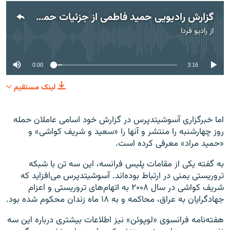
گزارش رادیویی حمید فاطمی از جزئیات حمله روز چهارشنبه پاریس
از
رادیو فردا
No media source currently available
0:00
3:16
لینک مستقیم
اما خبرگزاری آسوشیتدپرس در گزارش خود اسامی عاملان حمله
روز چهارشنبه را منتشر و آنها را «سعید و شریف کواشی» و
«حمید مراد» معرفی کرده است.
به گفته یکی از مقامات پلیس فرانسه، این سه تن با شبکه
تروریستی یمنی در ارتباط بوده‌اند. آسوشیتدپرس می‌افزاید که
شریف کواشی در سال ۲۰۰۸ به اتهام‌های تروریستی و اعزام
جهادگرایان به عراق، محاکمه و به ۱۸ ماه زندان محکوم شده بود.
هفته‌نامه فرانسوی «لوپوئن» نیز اطلاعات بیشتری درباره این سه