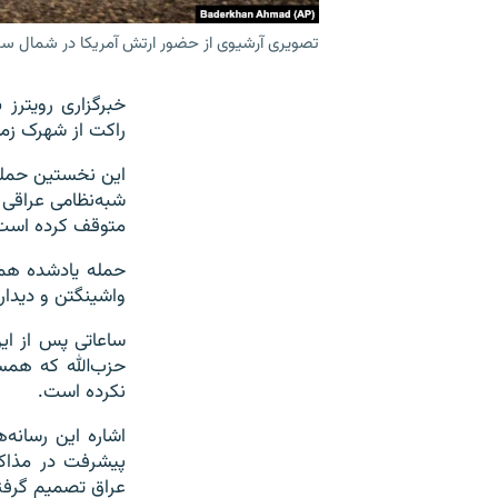
تصویری آرشیوی از حضور ارتش آمریکا در شمال سو
خبرگزاری رویترز
راکت از شهرک زما
این نخستین حمله 
شبه‌نظامی عراقی 
متوقف کرده است
حمله یادشده همچ
واشینگتن و دیدار
ساعاتی پس از این
حزب‌الله که همسو
نکرده است.
اشاره این رسانه‌
پیشرفت در مذاکر
عراق تصمیم گرفته