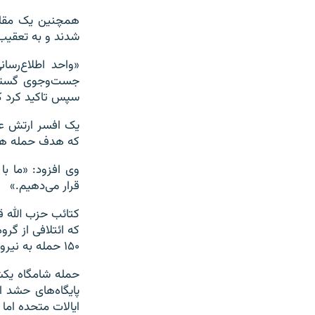
همچنین یک مقام 
شدند و به تعقیب 
«واحد اطلاع‌رسان
جست‌وجوی گسترده‌
سپس تاکید کرد ک
یک افسر ارتش عر
که هدف حمله هوا
وی افزود: «ما با 
قرار می‌دهیم.»
کتائب حزب الله ق
که ائتلافی از گر
۱۵۰ حمله به نیروهای آمریکایی در عراق و سوریه را بر عهده گرفته است.
حمله شامگاه یکشن
ایالات متحده اما