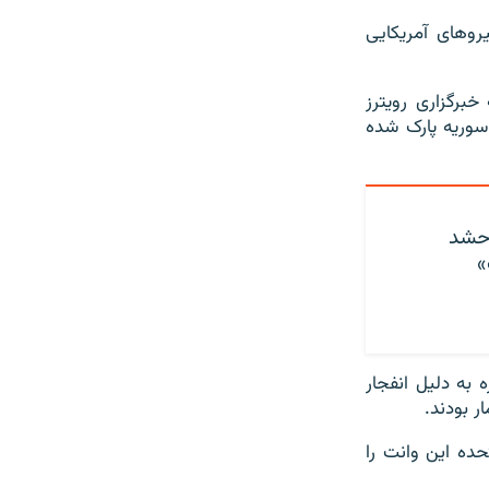
روهای آمریکایی
برگزاری رویترز
 سوریه پارک شده
 حشد
»
 به دلیل انفجار
ر بودند.
حده این وانت را