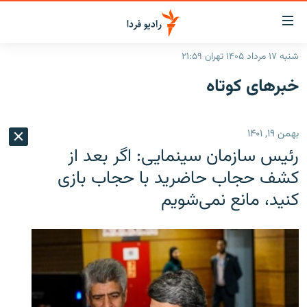
ینک‌های
ابلیت
سترسی
شنبه ۱۷ مرداد ۱۴۰۵ تهران ۲۱:۵۹
ازگشت
صفحه اصلی
خبرهای کوتاه
ازگشت
ایران
ه
نوی
جهان
بهمن ۱۹, ۱۴۰۱
صلی
رادیو
فتن
رئیس سازمان سینمایی: اگر بعد از
ه
پادکست
انتخاب کنید و بشنوید
کشف حجاب حاضرید با حجاب بازی
فحه
کنید، مانع نمی‌شویم
چندرسانه‌ای
برنامه‌های رادیویی
ستجو
زنان فردا
فرکانس‌ها
گزارش‌های تصویری
گزارش‌های ویدئویی
English
به ما بپیوندید