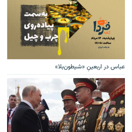
عباس در اربعینِ «شیطون‌بلا»