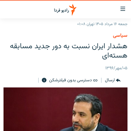
ینک‌های
ابلیت
سترسی
جمعه ۱۶ مرداد ۱۴۰۵ تهران ۰۱:۰۸
ازگشت
صفحه اصلی
سیاسی
ازگشت
ایران
هشدار ایران نسبت به دور جدید مسابقه
ه
نوی
جهان
هسته‌ای
صلی
رادیو
فتن
۰۵/مهر/۱۳۹۶
ه
پادکست
انتخاب کنید و بشنوید
فحه
ارسال
دسترسی بدون فیلترشکن
چندرسانه‌ای
برنامه‌های رادیویی
ستجو
زنان فردا
فرکانس‌ها
گزارش‌های تصویری
گزارش‌های ویدئویی
English
به ما بپیوندید