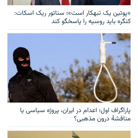
«پوتین یک تبهکار است»؛ سناتور ریک اسکات:
کنگره باید روسیه را پاسخگو کند
پاراگراف اول؛ اعدام در ایران، پروژه سیاسی یا
مناقشهٔ درون مذهبی؟