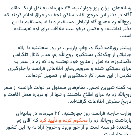
رسانه‌های ایران روز چهارشنبه، ۲۴ مهرماه، به نقل از یک مقام
آگاه در دفتر این مرجع تقلید ساکن نجف در عراق اعلام کردند که
روح‌الله زم «هیچ گاه ارتباطى مستقیم و یا غیرمستقیم با این
دفتر نداشته» و «کسى درخواست ملاقات براى او» نفرستاده
است.
پیشتر روزنامه فیگارو، چاپ پاریس، در روز سه‌شنبه با ارائه
جزئیاتی از چگونگی دستگیری روح‌الله زم، مدیر کانال تلگرامی
«آمدنیوز»، به نقل از منابع خود نوشته بود که زم در سفر به
عراق دستگیر شده و سرویس‌های اطلاعاتی فرانسه با جلوگیری
نکردن از این سفر، کار دستگیری او را تسهیل کرده‌اند.
به گفته شیرین نجفی، مقام‌های مسئول در دولت فرانسه از سفر
روح‌الله زم به عراق اطلاع داشتند و تنها از او درباره محل اقامت و
تاریخ سفرش اطلاعات گرفته‌اند.
وزارت خارجه فرانسه روز چهارشنبه، ۲۴ مهرماه، در بیانیه‌ای
بازداشت روح‌الله زم را
محکوم کرده و تأیید کرد
که آقای زم
پناهنده فرانسه است و از حق ورود و خروج آزادانه به این کشور
برخوردار است.