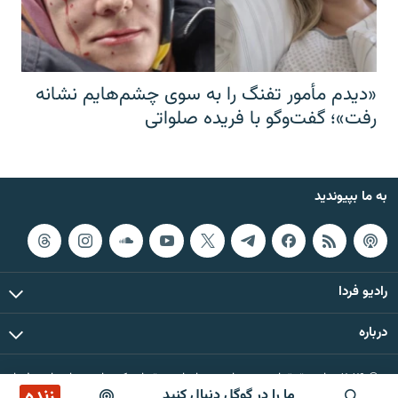
«دیدم مأمور تفنگ را به سوی چشم‌هایم نشانه
رفت»؛ گفت‌و‌گو با فریده صلواتی
به ما بپیوندید
رادیو فردا
درباره
© ۲۰۲۶ تمام حقوق این وب‌سایت، بر اساس مقررات کپی‌رایت، برای رادیو فردا
زنده
ما را در گوگل دنبال کنید
محفوظ است.