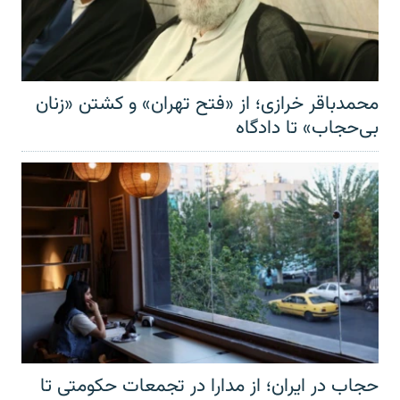
محمدباقر خرازی؛ از «فتح تهران» و کشتن «زنان
بی‌حجاب» تا دادگاه
حجاب در ایران؛ از مدارا در تجمعات حکومتی تا