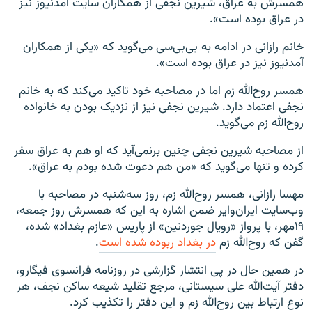
همسرش به عراق، شیرین نجفی از همکاران سایت آمدنیوز نیز
در عراق بوده است».
خانم رازانی در ادامه به بی‌بی‌سی می‌گوید که «یکی از همکاران
آمدنیوز نیز در عراق بوده است».
همسر روح‌الله زم اما در مصاحبه خود تاکید می‌کند که به خانم
نجفی اعتماد دارد. شیرین نجفی نیز از نزدیک بودن به خانواده
روح‌الله زم می‌گوید.
از مصاحبه شیرین نجفی چنین برنمی‌آید که او هم به عراق سفر
کرده و تنها می‌گوید که «من هم دعوت شده بودم به عراق».
مهسا رازانی، همسر روح‌الله زم، روز سه‌شنبه در مصاحبه با
وب‌سایت ایران‌وایر ضمن اشاره به این که همسرش روز جمعه،
۱۹مهر، با پرواز «رویال جوردنین» از پاریس «عازم بغداد» شده،
گفن که روح‌الله زم
در بغداد ربوده شده است
.
در همین حال در پی انتشار گزارشی در روزنامه فرانسوی فیگارو،
دفتر آیت‌الله علی سیستانی، مرجع تقلید شیعه ساکن نجف، هر
نوع ارتباط بین روح‌الله زم و این دفتر را تکذیب کرد.