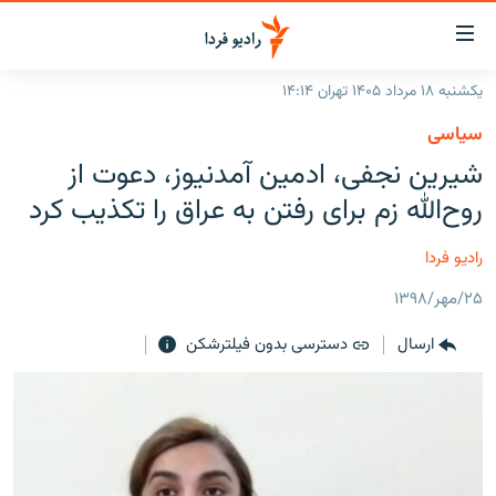
ینک‌های
ابلیت
سترسی
یکشنبه ۱۸ مرداد ۱۴۰۵ تهران ۱۴:۱۴
ازگشت
صفحه اصلی
سیاسی
ازگشت
ایران
شیرین نجفی، ادمین آمدنیوز، دعوت از
ه
نوی
جهان
روح‌الله زم برای رفتن به عراق را تکذیب کرد
صلی
رادیو
فتن
رادیو فردا
ه
پادکست
انتخاب کنید و بشنوید
فحه
۲۵/مهر/۱۳۹۸
چندرسانه‌ای
برنامه‌های رادیویی
ستجو
ارسال
دسترسی بدون فیلترشکن
زنان فردا
فرکانس‌ها
گزارش‌های تصویری
گزارش‌های ویدئویی
English
به ما بپیوندید