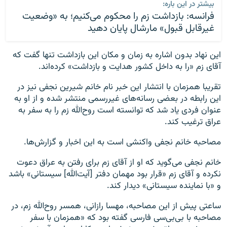
بیشتر در این باره:
فرانسه: بازداشت زم را محکوم می‌کنیم؛ به «وضعیت
غیرقابل قبول» مارشال پایان دهید
این نهاد بدون اشاره به زمان و مکان این بازداشت تنها گفت که
آقای زم «را به داخل کشور هدایت و بازداشت» کرده‌اند.
تقریبا همزمان با انتشار این خبر نام خانم شیرین نجفی نیز در
این رابطه در بعضی رسانه‌های غیررسمی منتشر شده و از او به
عنوان فردی یاد شد که توانسته است روح‌الله زم را به سفر به
عراق ترغیب کند.
مصاحبه خانم نجفی واکنشی است به این اخبار و گزارش‌ها.
خانم نجفی می‌گوید که او از آقای زم برای رفتن به عراق دعوت
نکرده و آقای زم «قرار بود مهمان دفتر [آیت‌الله] سیستانی» باشد
و «با نماینده سیستانی» دیدار کند.
ساعتی پیش از این مصاحبه، مهسا رازانی، همسر روح‌الله زم، در
مصاحبه با بی‌بی‌سی فارسی گفته بود که «همزمان با سفر