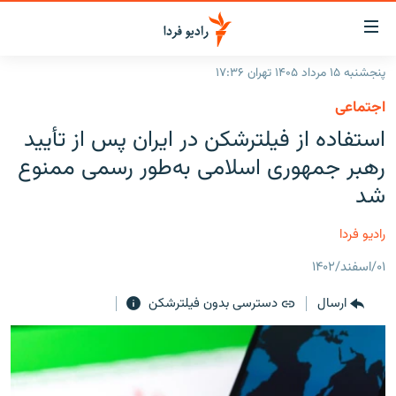
ینک‌های
ابلیت
سترسی
پنجشنبه ۱۵ مرداد ۱۴۰۵ تهران ۱۷:۳۶
ازگشت
صفحه اصلی
اجتماعی
ازگشت
ایران
استفاده از فیلترشکن در ایران پس از تأیید
ه
نوی
جهان
رهبر جمهوری اسلامی به‌طور رسمی ممنوع
صلی
رادیو
شد
فتن
ه
پادکست
انتخاب کنید و بشنوید
رادیو فردا
فحه
چندرسانه‌ای
برنامه‌های رادیویی
ستجو
۰۱/اسفند/۱۴۰۲
زنان فردا
فرکانس‌ها
گزارش‌های تصویری
ارسال
دسترسی بدون فیلترشکن
گزارش‌های ویدئویی
English
به ما بپیوندید