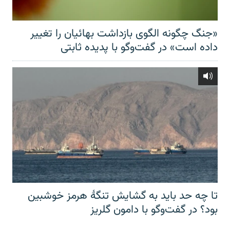
«جنگ چگونه الگوی بازداشت بهائیان را تغییر
داده است» در گفت‌وگو با پدیده ثابتی
تا چه حد باید به گشایش تنگهٔ هرمز خوشبین
بود؟ در گفت‌وگو با دامون گلریز