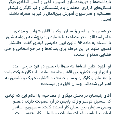
بازداشت‌ها و «پرونده‌سازی امنیتی» اخیر واکنش انتقادی دیگر
تشکل‌های کارگری، معلمان و بازنشستگان و نیز کارگران نیشکر
هفت‌تپه و فدراسیون آموزش بین‌الملل را نیز به همراه داشته
است.
در همین حال، امیر رئیسیان، وکیل آقایان شهابی و مهتدی و
خانم اسداللهی،‌ در مصاحبه با شماره روز پنج‌شنبه روزنامه شرق،
با استناد به ماده ۹۶ قانون آیین دادرسی کیفری گفت: «انتشار
تصویر متهم در این مرحله برای رسانه‌ها و مراجع انتظامی و حتی
قضایی ممنوع است.»
او افزود: «این ادعاها که صرفا با حضور دو فرد خارجی، عده
زیادی از زحمتکش‌ترین اقشار جامعه، مانند رانندگان شرکت واحد
یا معلمان و کارگران و سایر صنوف و اقشار، تحریک و تشویق به
اعتراض شده‌اند، چندان قابل باور نیست.»
آقای رئیسیان در بخش دیگری از مصاحبه، با اعلام این که نهادی
که سسیل کوهلر و ژاک پاریس در آن عضویت دارند، «عضو
رسمی سازمان بین‌المللی کار است» گفت: «جمهوری اسلامی
ایران بر اساس مقررات سازمان بین‌المللی کار متعهد است