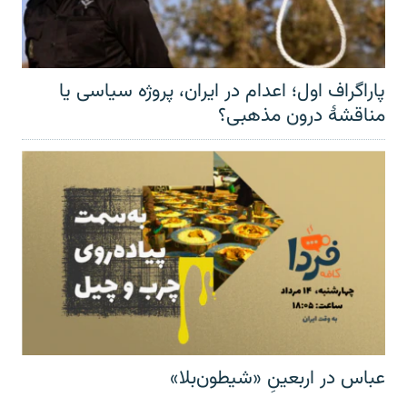
پاراگراف اول؛ اعدام در ایران، پروژه سیاسی یا
مناقشهٔ درون مذهبی؟
عباس در اربعینِ «شیطون‌بلا»