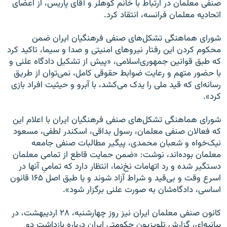
صنفی معلمان در ارتباط با خانم کوهلر و آقای پاریس، از اعضای
اتحادیه معلمان فرانسه، انتقاد کرد.
شورای هماهنگی تشکل‌های صنفی فرهنگیان ایران ضمن
محکوم کردن این رفتار نیروهای امنیتی و صدا و سیما، تاکید کرد
که طبق قوانین جمهوری‌اسلامی، «پیش از تشکیل دادگاه علنی و
با حضور متهم و رعایت ضوابط حقوقی کامل، نمی‌توان از طریق
رسانه‌ای که قید ملی را یدک می‌کشد، با آبرو و حیثیت افراد بازی
کرد».
شورای هماهنگی تشکل‌های صنفی فرهنگیان ایران با اعلام این
که فعالان صنفی معلمان، رسول بداقی، اسکندر لطفی، مسعود
نیک‌خواه و شعبان محمدی، پیگیر مطالبات صنفی جامعه
معلمان بوده‌اند، نوشت: «ضمن حمایت قاطع از تمامی معلمان
دستگیر شده و رد اتهامات نخ‌نما، انتظار دارد که تمامیِ آنها در
اسرع وقت و بی‌قید و شراط آزاد شوند و یا طبق اصل ۱۶۵ قانون
اساسی، دادگاه‌شان به صورت علنی برگزار شود».
کانون صنفی معلمان ایران نیز روز چهارشنبه، ۲۸ اردیبهشت، در
بیانیه‌ای، گزارش تلویزیون حکومتی ایران درباره بازداشت دو