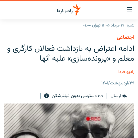
ینک‌های
ابلیت
سترسی
شنبه ۱۷ مرداد ۱۴۰۵ تهران ۰۱:۰۰
ازگشت
صفحه اصلی
اجتماعی
ازگشت
ایران
ادامه اعتراض به بازداشت فعالان کارگری و
ه
نوی
جهان
معلم و «پرونده‌سازی» علیه آنها
صلی
رادیو
فتن
رادیو فردا
ه
پادکست
انتخاب کنید و بشنوید
فحه
۲۹/اردیبهشت/۱۴۰۱
چندرسانه‌ای
برنامه‌های رادیویی
ستجو
ارسال
دسترسی بدون فیلترشکن
زنان فردا
فرکانس‌ها
گزارش‌های تصویری
گزارش‌های ویدئویی
English
به ما بپیوندید