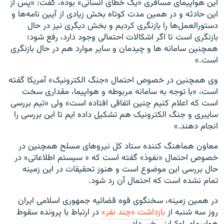
این هواپیمای مسافری «یک خطای انسانی» بوده، گفت: «پس از
این حادثه و در همین مدت کوتاه بخش زیادی از آیین نامه‌ها و
دستورالعمل‌ها را بازنگری کردیم و بخش دیگری نیز در حال
بازنگری است تا اگر اشکالات احتمالی وجود دارد، رفع شود؛
همچنین سامانه ها و چیدمان و سایر موارد هم در حال بازنگری
است.»
وی همچنین در خصوص احتمال «جنگ الکترونیک» آمریکا گفته
است، «با توجه به سامانه مربوطه و هواپیما، مقداری سخت
است که اعلام کنیم چنین اتفاقی افتاده است» ولی «تیم بررسی
سایبری و جنگ الکترونیک هم تشکیل داده ایم تا این بررسی را
انجام دهند.»
معاون هماهنگ کننده ستاد کل نیروهای مسلح همچنین در
خصوص احتمال «نفوذ» گفته است که « سیستم اطلاعاتی» در
حال بررسی این موضوع است و هنوز تحقیقات در این زمینه
تمام نشده است که احتمال آن رد شود.
در همین زمینه، سخنگوی قوه قضائیه جمهوری اسلامی ایران
روز سه شنبه از
بازداشت «چند نفر»
در ارتباط با پرونده سقوط
هواپیمای اوکراینی خبر داد.