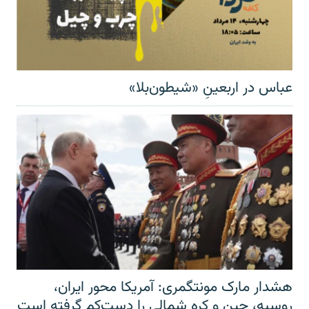
عباس در اربعینِ «شیطون‌بلا»
هشدار مارک مونتگمری: آمریکا محور ایران،
روسیه، چین و کره شمالی را دست‌کم گرفته است