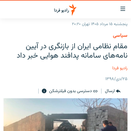
ینک‌های
ابلیت
سترسی
پنجشنبه ۱۵ مرداد ۱۴۰۵ تهران ۲۰:۲۰
ازگشت
صفحه اصلی
سیاسی
ازگشت
ایران
مقام نظامی ایران از بازنگری در آیین
ه
نوی
جهان
نامه‌های سامانه پدافند هوایی خبر داد
صلی
رادیو
فتن
رادیو فردا
ه
پادکست
انتخاب کنید و بشنوید
فحه
۲۵/دی/۱۳۹۸
چندرسانه‌ای
برنامه‌های رادیویی
ستجو
ارسال
دسترسی بدون فیلترشکن
زنان فردا
فرکانس‌ها
گزارش‌های تصویری
گزارش‌های ویدئویی
English
به ما بپیوندید