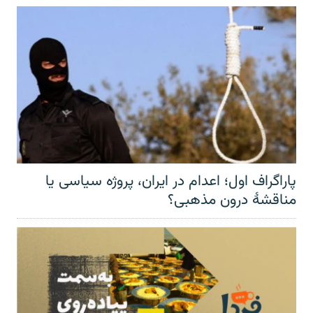
پاراگراف اول؛ اعدام در ایران، پروژه سیاسی یا
مناقشهٔ درون مذهبی؟