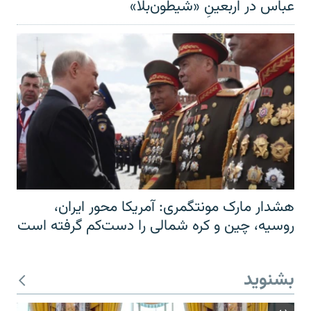
عباس در اربعینِ «شیطون‌بلا»
هشدار مارک مونتگمری: آمریکا محور ایران،
روسیه، چین و کره شمالی را دست‌کم گرفته است
بشنوید