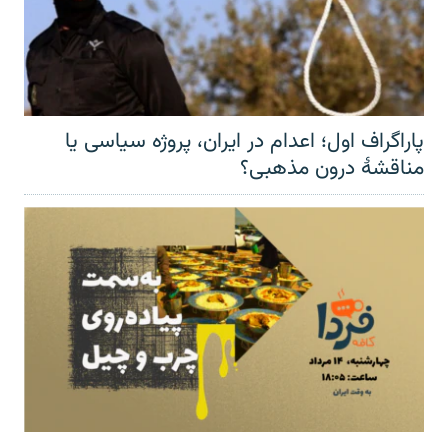
پاراگراف اول؛ اعدام در ایران، پروژه سیاسی یا
مناقشهٔ درون مذهبی؟