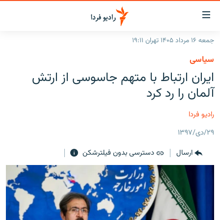
ینک‌های
ابلیت
سترسی
جمعه ۱۶ مرداد ۱۴۰۵ تهران ۱۹:۱۱
ازگشت
صفحه اصلی
سیاسی
ازگشت
ایران
ایران ارتباط با متهم جاسوسی از ارتش
ه
نوی
جهان
آلمان را رد کرد
صلی
رادیو
فتن
رادیو فردا
ه
پادکست
انتخاب کنید و بشنوید
فحه
۲۹/دی/۱۳۹۷
چندرسانه‌ای
برنامه‌های رادیویی
ستجو
ارسال
دسترسی بدون فیلترشکن
زنان فردا
فرکانس‌ها
گزارش‌های تصویری
گزارش‌های ویدئویی
English
به ما بپیوندید