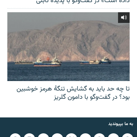
داده است» در گفت‌وگو با پدیده ثابتی
تا چه حد باید به گشایش تنگهٔ هرمز خوشبین
بود؟ در گفت‌وگو با دامون گلریز
به ما بپیوندید